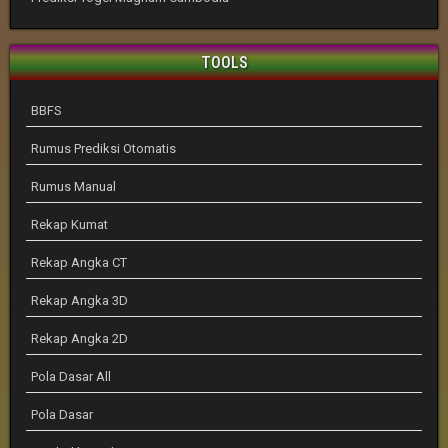
TOOLS
BBFS
Rumus Prediksi Otomatis
Rumus Manual
Rekap Kumat
Rekap Angka CT
Rekap Angka 3D
Rekap Angka 2D
Pola Dasar All
Pola Dasar