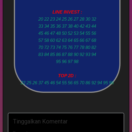
LINE INVEST :
20 22 23 24 25 26 27 28 30 32
33 34 35 36 37 38 40 42 43 44
45 46 47 48 50 52 53 54 55 56
57 58 60 62 63 64 65 66 67 68
70 72 73 74 75 76 77 78 80 82
83 84 85 86 87 88 90 92 93 94
95 96 97 98
TOP 2D :
22 25 26 37 45 46 54 55 56 65 70 86 92 94 95 96
Tinggalkan Komentar