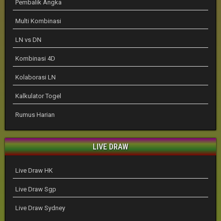
Pembalik Angka
Multi Kombinasi
LN vs DN
Kombinasi 4D
Kolaborasi LN
Kalkulator Togel
Rumus Harian
LIVE DRAW
Live Draw HK
Live Draw Sgp
Live Draw Sydney