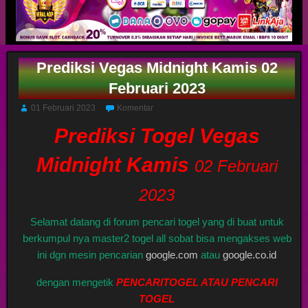
Prediksi Vegas Midnight Kamis 02
Februari 2023
01 Februari 2023
Komentar
Prediksi Togel Vegas
Midnight Kamis
02 Februari
2023
Selamat datang di forum pencari togel yang di buat untuk
berkumpul nya master2 togel all sobat bisa mengakses web
ini dgn mesin pencarian
google.com
atau
google.co.id
dengan mengetik
PENCARITOGEL ATAU PENCARI
TOGEL