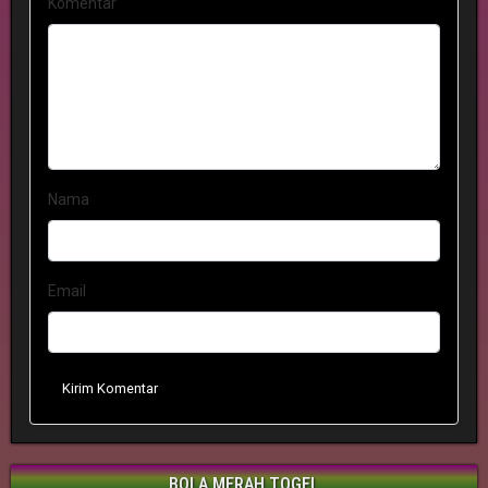
Komentar
Nama
Email
Kirim Komentar
BOLA MERAH TOGEL