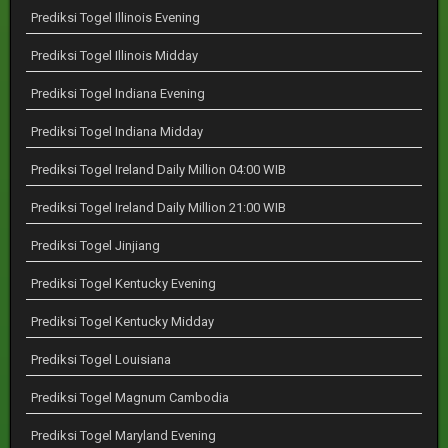
Prediksi Togel Illinois Evening
Prediksi Togel Illinois Midday
Prediksi Togel Indiana Evening
Prediksi Togel Indiana Midday
Prediksi Togel Ireland Daily Million 04:00 WIB
Prediksi Togel Ireland Daily Million 21:00 WIB
Prediksi Togel Jinjiang
Prediksi Togel Kentucky Evening
Prediksi Togel Kentucky Midday
Prediksi Togel Louisiana
Prediksi Togel Magnum Cambodia
Prediksi Togel Maryland Evening