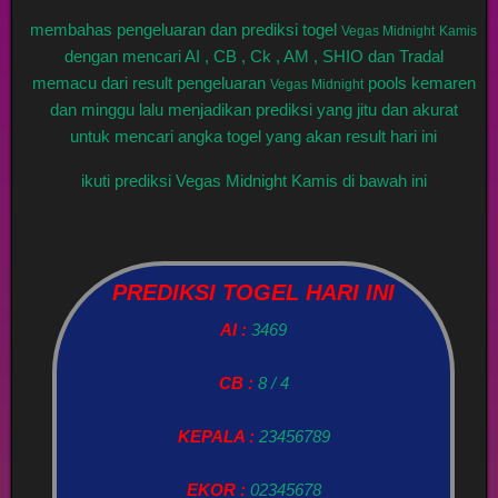
membahas pengeluaran dan prediksi togel
Vegas Midnight
Kamis
dengan mencari AI , CB , Ck , AM , SHIO dan Tradal
memacu dari result pengeluaran
pools kemaren
Vegas Midnight
dan minggu lalu menjadikan prediksi yang jitu dan akurat
untuk mencari angka togel yang akan result hari ini
ikuti prediksi Vegas Midnight Kamis di bawah ini
PREDIKSI TOGEL HARI INI
AI :
3469
CB :
8 / 4
KEPALA :
23456789
EKOR :
02345678