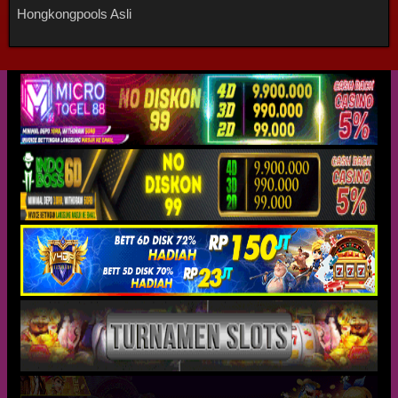
Hongkongpools Asli