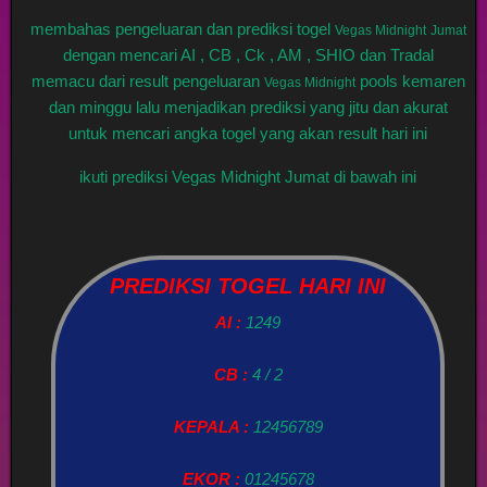
membahas pengeluaran dan prediksi togel
Vegas Midnight
Jumat
dengan mencari AI , CB , Ck , AM , SHIO dan Tradal
memacu dari result pengeluaran
pools kemaren
Vegas Midnight
dan minggu lalu menjadikan prediksi yang jitu dan akurat
untuk mencari angka togel yang akan result hari ini
ikuti prediksi Vegas Midnight Jumat di bawah ini
PREDIKSI TOGEL HARI INI
AI :
1249
CB :
4 / 2
KEPALA :
12456789
EKOR :
01245678