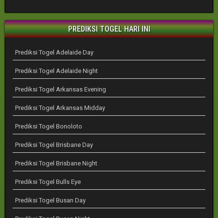
PREDIKSI TOGEL HARI INI
Prediksi Togel Adelaide Day
Prediksi Togel Adelaide Night
Prediksi Togel Arkansas Evening
Prediksi Togel Arkansas Midday
Prediksi Togel Bonoloto
Prediksi Togel Brisbane Day
Prediksi Togel Brisbane Night
Prediksi Togel Bulls Eye
Prediksi Togel Busan Day