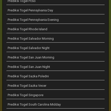
Prediksi Togel Pcso
Prediksi Togel Pennsylvania Day
Prediksi Togel Pennsylvania Evening
Prediksi Togel Rhode Island
Prediksi Togel Salvador Morning
Prediksi Togel Salvador Night
Prediksi Togel San Juan Morning
Prediksi Togel San Juan Night
Prediksi Togel Sazka Poledni
Prediksi Togel Sazka Vecer
Prediksi Togel Singapore
Prediksi Togel South Carolina Midday