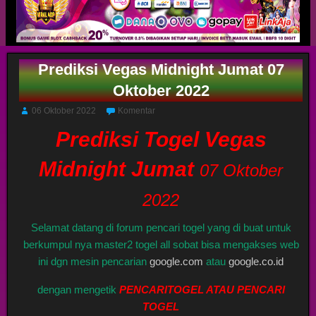
Prediksi Vegas Midnight Jumat 07
Oktober 2022
06 Oktober 2022
Komentar
Prediksi Togel Vegas
Midnight Jumat
07 Oktober
2022
Selamat datang di forum pencari togel yang di buat untuk
berkumpul nya master2 togel all sobat bisa mengakses web
ini dgn mesin pencarian
google.com
atau
google.co.id
dengan mengetik
PENCARITOGEL ATAU PENCARI
TOGEL