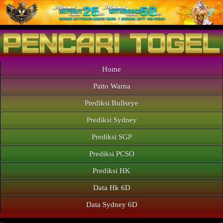
Home
Paito Warna
Prediksi Bullseye
Prediksi Sydney
Prediksi SGP
Prediksi PCSO
Prediksi HK
Data Hk 6D
Data Sydney 6D