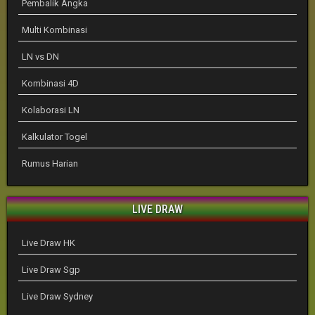
Pembalik Angka
Multi Kombinasi
LN vs DN
Kombinasi 4D
Kolaborasi LN
Kalkulator Togel
Rumus Harian
LIVE DRAW
Live Draw HK
Live Draw Sgp
Live Draw Sydney