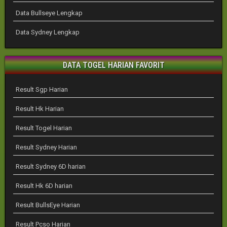
Data Bullseye Lengkap
Data Sydney Lengkap
DATA TOGEL HARIAN FAVORIT
Result Sgp Harian
Result Hk Harian
Result Togel Harian
Result Sydney Harian
Result Sydney 6D harian
Result Hk 6D harian
Result BullsEye Harian
Result Pcso Harian