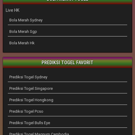
Live HK
Bola Merah Sydney
Bola Merah Sgp
Bola Merah Hk
PREDIKSI TOGEL FAVORIT
Prediksi Togel Sydney
Prediksi Togel Singapore
Prediksi Togel Hongkong
Prediksi Togel Pcso
Prediksi Togel Bulls Eye
Prediksi Togel Magnum Cambodia