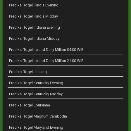
Prediksi Togel Illinois Evening
Prediksi Togel Illinois Midday
Prediksi Togel Indiana Evening
Prediksi Togel Indiana Midday
Prediksi Togel Ireland Daily Million 04:00 WIB
Prediksi Togel Ireland Daily Million 21:00 WIB
Prediksi Togel Jinjiang
Prediksi Togel Kentucky Evening
Prediksi Togel Kentucky Midday
Prediksi Togel Louisiana
Prediksi Togel Magnum Cambodia
Prediksi Togel Maryland Evening