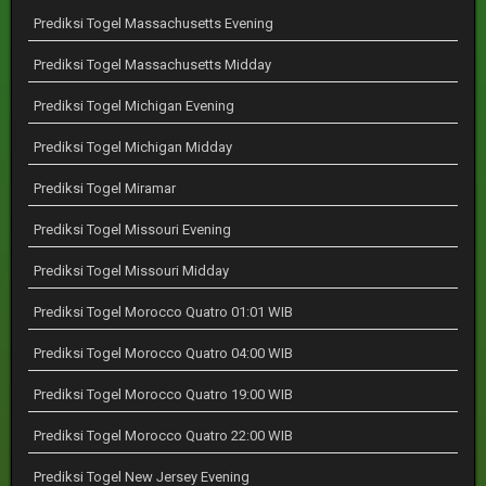
Prediksi Togel Massachusetts Evening
Prediksi Togel Massachusetts Midday
Prediksi Togel Michigan Evening
Prediksi Togel Michigan Midday
Prediksi Togel Miramar
Prediksi Togel Missouri Evening
Prediksi Togel Missouri Midday
Prediksi Togel Morocco Quatro 01:01 WIB
Prediksi Togel Morocco Quatro 04:00 WIB
Prediksi Togel Morocco Quatro 19:00 WIB
Prediksi Togel Morocco Quatro 22:00 WIB
Prediksi Togel New Jersey Evening