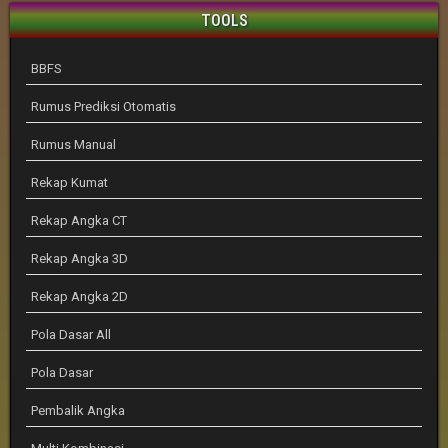
TOOLS
BBFS
Rumus Prediksi Otomatis
Rumus Manual
Rekap Kumat
Rekap Angka CT
Rekap Angka 3D
Rekap Angka 2D
Pola Dasar All
Pola Dasar
Pembalik Angka