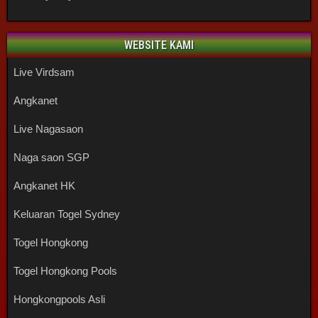
WEBSITE KAMI
Live Virdsam
Angkanet
Live Nagasaon
Naga saon SGP
Angkanet HK
Keluaran Togel Sydney
Togel Hongkong
Togel Hongkong Pools
Hongkongpools Asli