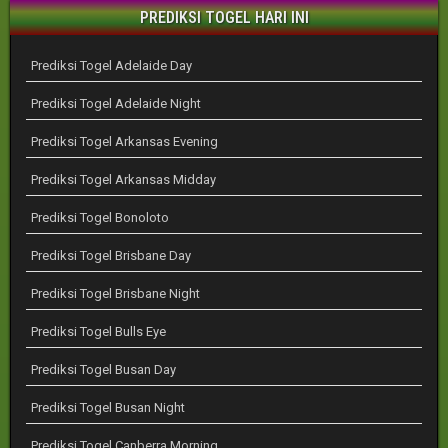
PREDIKSI TOGEL HARI INI
Prediksi Togel Adelaide Day
Prediksi Togel Adelaide Night
Prediksi Togel Arkansas Evening
Prediksi Togel Arkansas Midday
Prediksi Togel Bonoloto
Prediksi Togel Brisbane Day
Prediksi Togel Brisbane Night
Prediksi Togel Bulls Eye
Prediksi Togel Busan Day
Prediksi Togel Busan Night
Prediksi Togel Canberra Morning