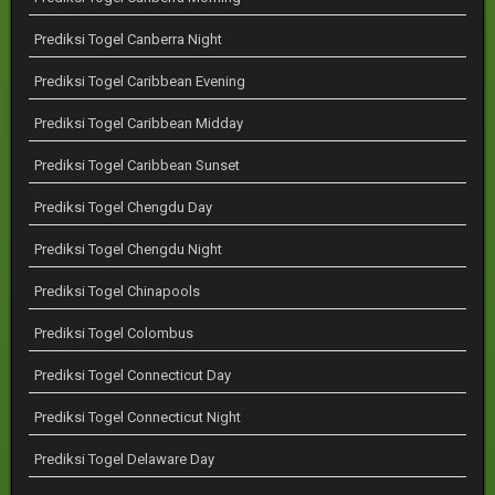
Prediksi Togel Canberra Night
Prediksi Togel Caribbean Evening
Prediksi Togel Caribbean Midday
Prediksi Togel Caribbean Sunset
Prediksi Togel Chengdu Day
Prediksi Togel Chengdu Night
Prediksi Togel Chinapools
Prediksi Togel Colombus
Prediksi Togel Connecticut Day
Prediksi Togel Connecticut Night
Prediksi Togel Delaware Day