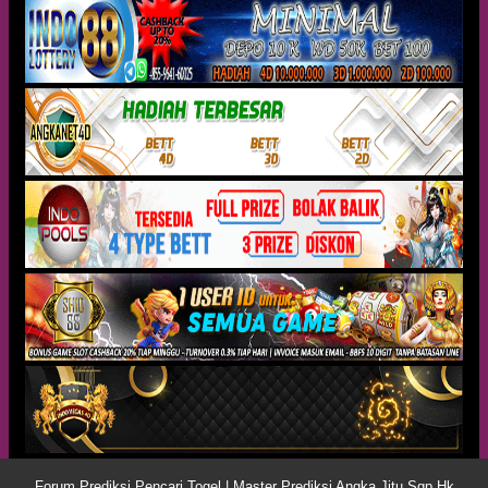
Forum Prediksi Pencari Togel | Master Prediksi Angka Jitu Sgp Hk