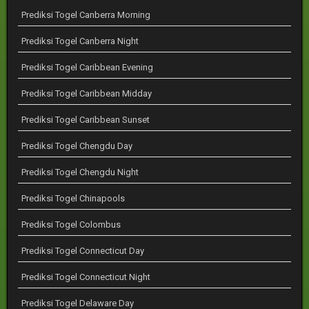
Prediksi Togel Canberra Morning
Prediksi Togel Canberra Night
Prediksi Togel Caribbean Evening
Prediksi Togel Caribbean Midday
Prediksi Togel Caribbean Sunset
Prediksi Togel Chengdu Day
Prediksi Togel Chengdu Night
Prediksi Togel Chinapools
Prediksi Togel Colombus
Prediksi Togel Connecticut Day
Prediksi Togel Connecticut Night
Prediksi Togel Delaware Day