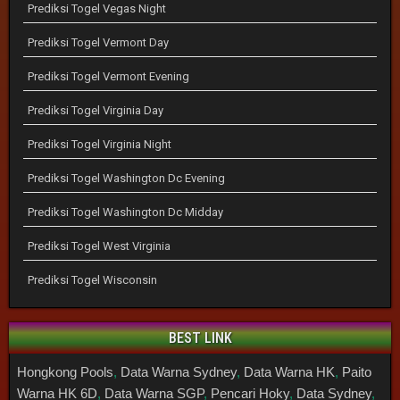
Prediksi Togel Vegas Night
Prediksi Togel Vermont Day
Prediksi Togel Vermont Evening
Prediksi Togel Virginia Day
Prediksi Togel Virginia Night
Prediksi Togel Washington Dc Evening
Prediksi Togel Washington Dc Midday
Prediksi Togel West Virginia
Prediksi Togel Wisconsin
BEST LINK
Hongkong Pools
,
Data Warna Sydney
,
Data Warna HK
,
Paito
Warna HK 6D
,
Data Warna SGP
,
Pencari Hoky
,
Data Sydney
,