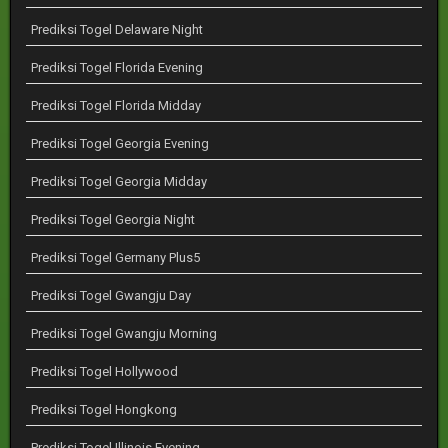
Prediksi Togel Delaware Night
Prediksi Togel Florida Evening
Prediksi Togel Florida Midday
Prediksi Togel Georgia Evening
Prediksi Togel Georgia Midday
Prediksi Togel Georgia Night
Prediksi Togel Germany Plus5
Prediksi Togel Gwangju Day
Prediksi Togel Gwangju Morning
Prediksi Togel Hollywood
Prediksi Togel Hongkong
Prediksi Togel Illinois Evening