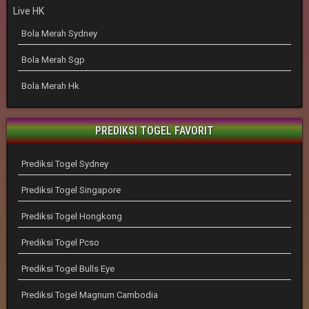
Live HK
Bola Merah Sydney
Bola Merah Sgp
Bola Merah Hk
PREDIKSI TOGEL FAVORIT
Prediksi Togel Sydney
Prediksi Togel Singapore
Prediksi Togel Hongkong
Prediksi Togel Pcso
Prediksi Togel Bulls Eye
Prediksi Togel Magnum Cambodia