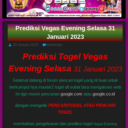
Prediksi Vegas Evening Selasa 31
Januari 2023
30 Januari 2023
Komentar
Prediksi Togel Vegas
Evening Selasa
31 Januari 2023
Selamat datang di forum pencari togel yang di buat untuk
berkumpul nya master2 togel all sobat bisa mengakses web
ini dgn mesin pencarian
google.com
atau
google.co.id
dengan mengetik
PENCARITOGEL ATAU PENCARI
TOGEL
membahas pengeluaran dan prediksi togel
Vegas Evening