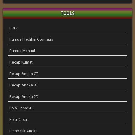
TOOLS
BBFS
Rumus Prediksi Otomatis
Rumus Manual
Rekap Kumat
Rekap Angka CT
Rekap Angka 3D
Rekap Angka 2D
Pola Dasar All
Pola Dasar
Pembalik Angka