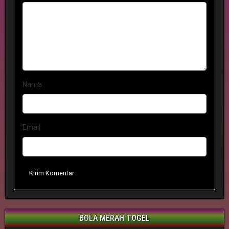
Nama
Email
Kirim Komentar
BOLA MERAH TOGEL