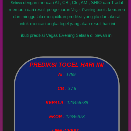
dengan mencari AI , CB , Ck , AM , SHIO dan Tradal
Selasa
memacu dari result pengeluaran
pools kemaren
Vegas Evening
dan minggu lalu menjadikan prediksi yang jitu dan akurat
untuk mencari angka togel yang akan result hari ini
ikuti prediksi Vegas Evening Selasa di bawah ini
PREDIKSI TOGEL HARI INI
AI :
1789
CB :
3 / 6
KEPALA :
123456789
EKOR :
12345678
LINE INVEST :