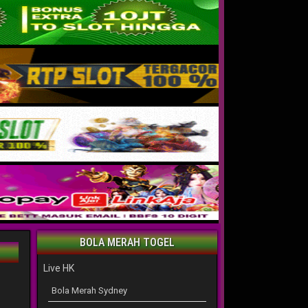
BOLA MERAH TOGEL
Live HK
Bola Merah Sydney