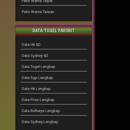
Paito Warna Taipei
Paito Warna Taiwan
DATA TOGEL FAVORIT
Data Hk 6D
Data Sydney 6D
Data Togel Lengkap
Data Sgp Lengkap
Data Hk Lengkap
Data Pcso Lengkap
Data Bullseye Lengkap
Data Sydney Lengkap