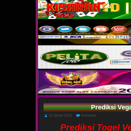
Prediksi Veg
31 Maret 2023
Komentar
Prediksi Togel 