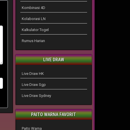
Kombinasi 4D
Kolaborasi LN
Kalkulator Togel
Rumus Harian
LIVE DRAW
Live Draw HK
Live Draw Sgp
Live Draw Sydney
PAITO WARNA FAVORIT
Paito Warna