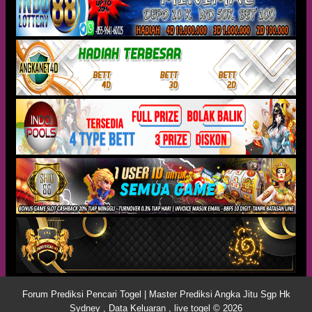
Forum Prediksi Pencari Togel | Master Prediksi Angka Jitu Sgp Hk
Sydney , Data Keluaran , live togel © 2026