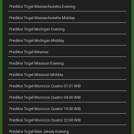
Prediksi Togel Massachusetts Evening
Prediksi Togel Massachusetts Midday
Prediksi Togel Michigan Evening
Prediksi Togel Michigan Midday
Prediksi Togel Miramar
Prediksi Togel Missouri Evening
Prediksi Togel Missouri Midday
Prediksi Togel Morocco Quatro 01:01 WIB
Prediksi Togel Morocco Quatro 04:00 WIB
Prediksi Togel Morocco Quatro 19:00 WIB
Prediksi Togel Morocco Quatro 22:00 WIB
Prediksi Togel New Jersey Evening