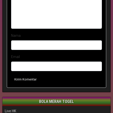
Nama
Email
Kirim Komentar
BOLA MERAH TOGEL
Live HK