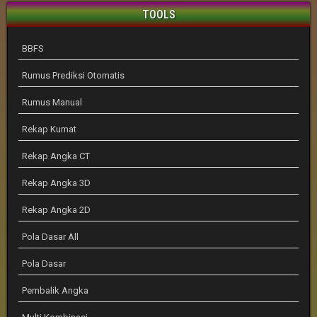
TOOLS
BBFS
Rumus Prediksi Otomatis
Rumus Manual
Rekap Kumat
Rekap Angka CT
Rekap Angka 3D
Rekap Angka 2D
Pola Dasar All
Pola Dasar
Pembalik Angka