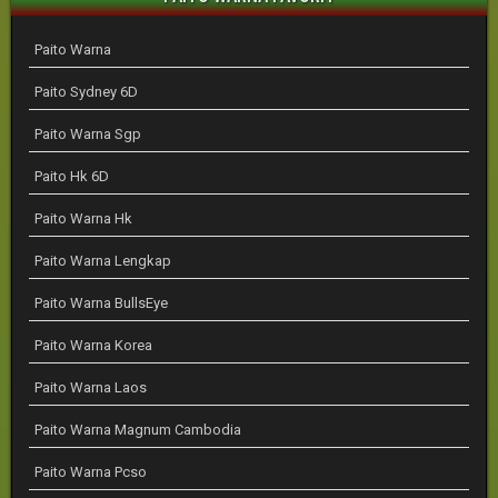
Paito Warna
Paito Sydney 6D
Paito Warna Sgp
Paito Hk 6D
Paito Warna Hk
Paito Warna Lengkap
Paito Warna BullsEye
Paito Warna Korea
Paito Warna Laos
Paito Warna Magnum Cambodia
Paito Warna Pcso