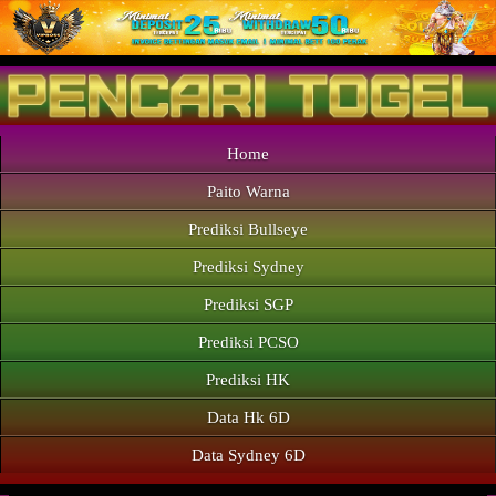
Home
Paito Warna
Prediksi Bullseye
Prediksi Sydney
Prediksi SGP
Prediksi PCSO
Prediksi HK
Data Hk 6D
Data Sydney 6D