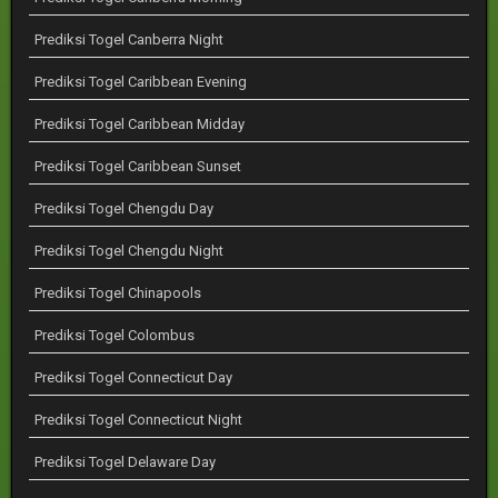
Prediksi Togel Canberra Night
Prediksi Togel Caribbean Evening
Prediksi Togel Caribbean Midday
Prediksi Togel Caribbean Sunset
Prediksi Togel Chengdu Day
Prediksi Togel Chengdu Night
Prediksi Togel Chinapools
Prediksi Togel Colombus
Prediksi Togel Connecticut Day
Prediksi Togel Connecticut Night
Prediksi Togel Delaware Day