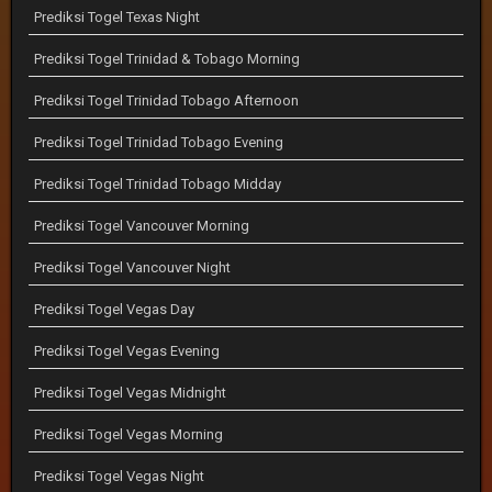
Prediksi Togel Texas Night
Prediksi Togel Trinidad & Tobago Morning
Prediksi Togel Trinidad Tobago Afternoon
Prediksi Togel Trinidad Tobago Evening
Prediksi Togel Trinidad Tobago Midday
Prediksi Togel Vancouver Morning
Prediksi Togel Vancouver Night
Prediksi Togel Vegas Day
Prediksi Togel Vegas Evening
Prediksi Togel Vegas Midnight
Prediksi Togel Vegas Morning
Prediksi Togel Vegas Night