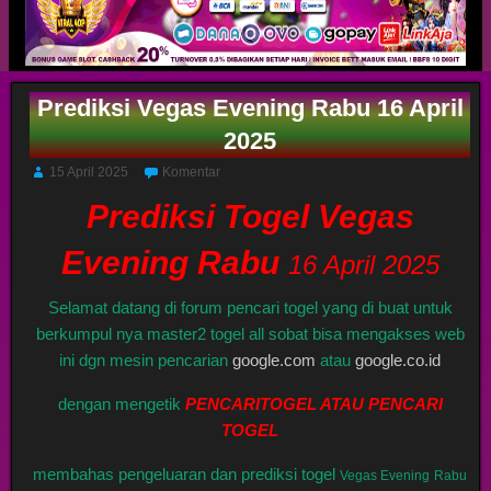
Prediksi Vegas Evening Rabu 16 April
2025
15 April 2025
Komentar
Prediksi Togel Vegas
Evening Rabu
16 April 2025
Selamat datang di forum pencari togel yang di buat untuk
berkumpul nya master2 togel all sobat bisa mengakses web
ini dgn mesin pencarian
google.com
atau
google.co.id
dengan mengetik
PENCARITOGEL ATAU PENCARI
TOGEL
membahas pengeluaran dan prediksi togel
Vegas Evening
Rabu