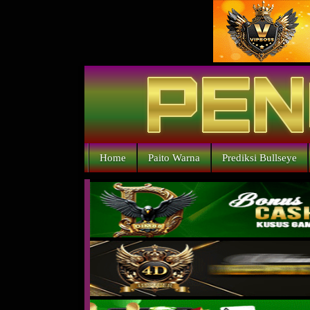
Home
Paito Warna
Prediksi Bullseye