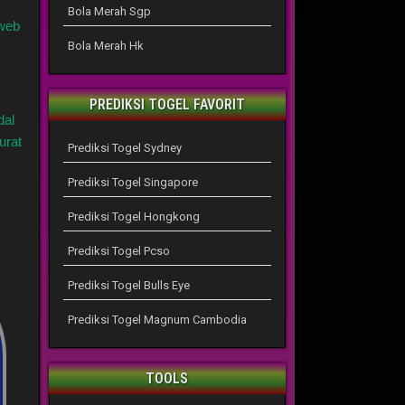
Bola Merah Sgp
 web
Bola Merah Hk
PREDIKSI TOGEL FAVORIT
dal
urat
Prediksi Togel Sydney
Prediksi Togel Singapore
Prediksi Togel Hongkong
Prediksi Togel Pcso
Prediksi Togel Bulls Eye
Prediksi Togel Magnum Cambodia
TOOLS