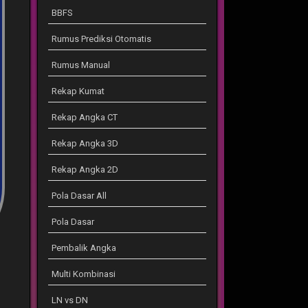
BBFS
Rumus Prediksi Otomatis
Rumus Manual
Rekap Kumat
Rekap Angka CT
Rekap Angka 3D
Rekap Angka 2D
Pola Dasar All
Pola Dasar
Pembalik Angka
Multi Kombinasi
LN vs DN