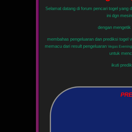
Selamat datang di forum pencari togel yang 
ini dgn mesi
dengan mengeti
membahas pengeluaran dan prediksi togel
V
memacu dari result pengeluaran
Vegas Evening
untuk menca
ikuti pred
PRE