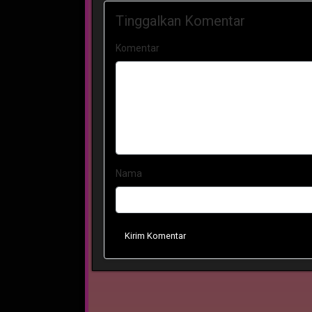
Tinggalkan Komentar
Komentar
Nama
Kirim Komentar