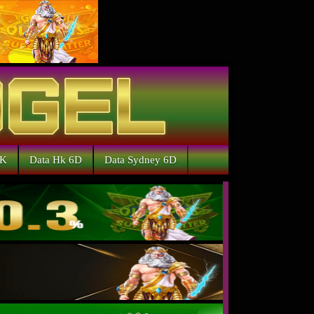
HK
Data Hk 6D
Data Sydney 6D