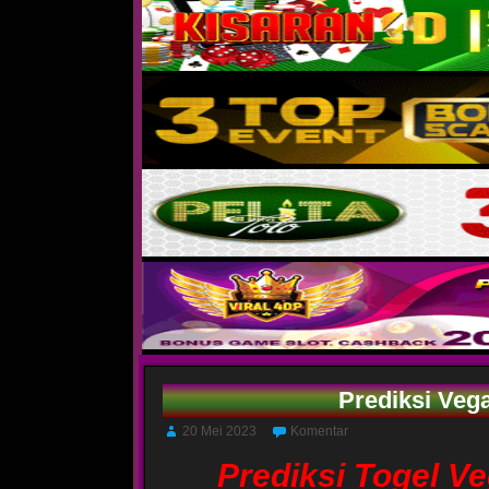
Prediksi Veg
20 Mei 2023
Komentar
Prediksi Togel V