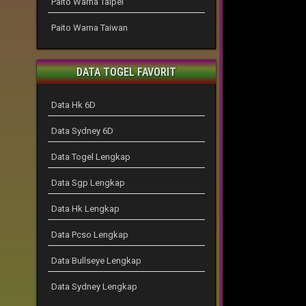
Paito Warna Taipei
Paito Warna Taiwan
DATA TOGEL FAVORIT
Data Hk 6D
Data Sydney 6D
Data Togel Lengkap
Data Sgp Lengkap
Data Hk Lengkap
Data Pcso Lengkap
Data Bullseye Lengkap
Data Sydney Lengkap