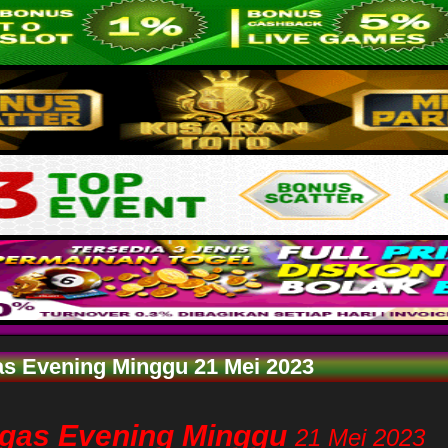
as Evening Minggu 21 Mei 2023
egas Evening Minggu
21 Mei 2023