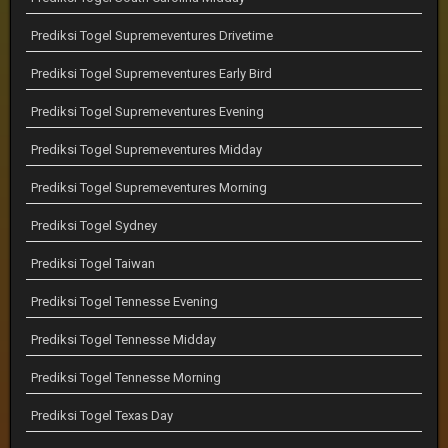
Prediksi Togel Supremeventures Drivetime
Prediksi Togel Supremeventures Early Bird
Prediksi Togel Supremeventures Evening
Prediksi Togel Supremeventures Midday
Prediksi Togel Supremeventures Morning
Prediksi Togel Sydney
Prediksi Togel Taiwan
Prediksi Togel Tennesse Evening
Prediksi Togel Tennesse Midday
Prediksi Togel Tennesse Morning
Prediksi Togel Texas Day