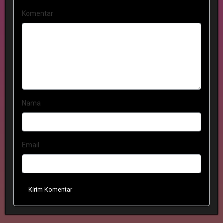
Komentar
Nama
Email
Kirim Komentar