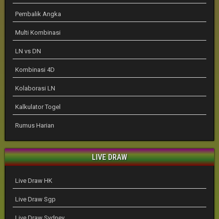
Pembalik Angka
Multi Kombinasi
LN vs DN
Kombinasi 4D
Kolaborasi LN
Kalkulator Togel
Rumus Harian
LIVE DRAW
Live Draw HK
Live Draw Sgp
Live Draw Sydney