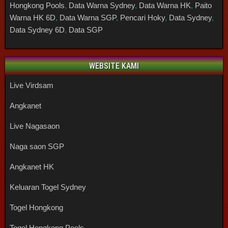
Hongkong Pools
,
Data Warna Sydney
,
Data Warna HK
,
Paito
Warna HK 6D
,
Data Warna SGP
,
Pencari Hoky
,
Data Sydney
,
Data Sydney 6D
,
Data SGP
WEBSITE KAMI
Live Virdsam
Angkanet
Live Nagasaon
Naga saon SGP
Angkanet HK
Keluaran Togel Sydney
Togel Hongkong
Togel Hongkong Pools