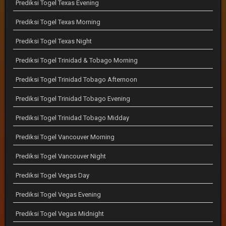
Prediksi Togel Texas Evening
Prediksi Togel Texas Morning
Prediksi Togel Texas Night
Prediksi Togel Trinidad & Tobago Morning
Prediksi Togel Trinidad Tobago Afternoon
Prediksi Togel Trinidad Tobago Evening
Prediksi Togel Trinidad Tobago Midday
Prediksi Togel Vancouver Morning
Prediksi Togel Vancouver Night
Prediksi Togel Vegas Day
Prediksi Togel Vegas Evening
Prediksi Togel Vegas Midnight