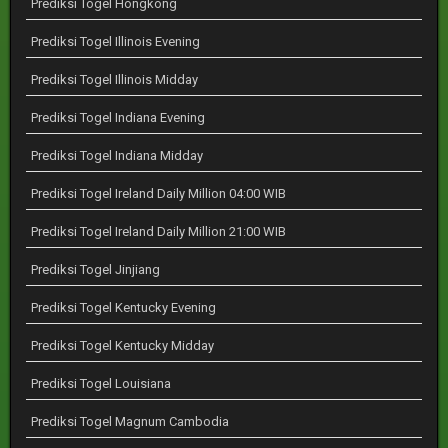
Prediksi Togel Hongkong
Prediksi Togel Illinois Evening
Prediksi Togel Illinois Midday
Prediksi Togel Indiana Evening
Prediksi Togel Indiana Midday
Prediksi Togel Ireland Daily Million 04:00 WIB
Prediksi Togel Ireland Daily Million 21:00 WIB
Prediksi Togel Jinjiang
Prediksi Togel Kentucky Evening
Prediksi Togel Kentucky Midday
Prediksi Togel Louisiana
Prediksi Togel Magnum Cambodia