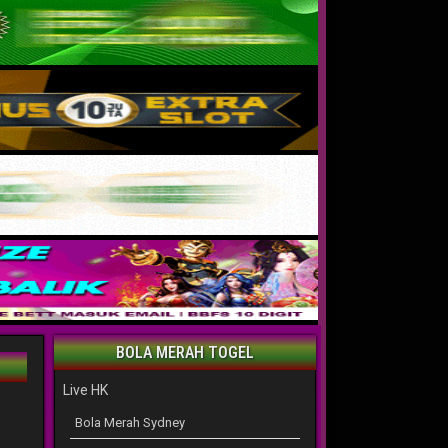
BOLA MERAH TOGEL
Live HK
Bola Merah Sydney