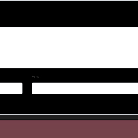
Email