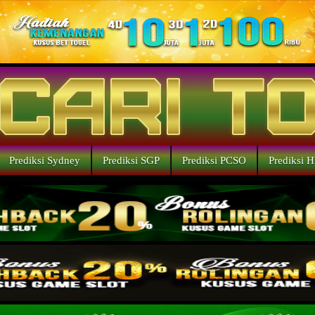
Prediksi Sydney
Prediksi SGP
Prediksi PCSO
Prediksi 