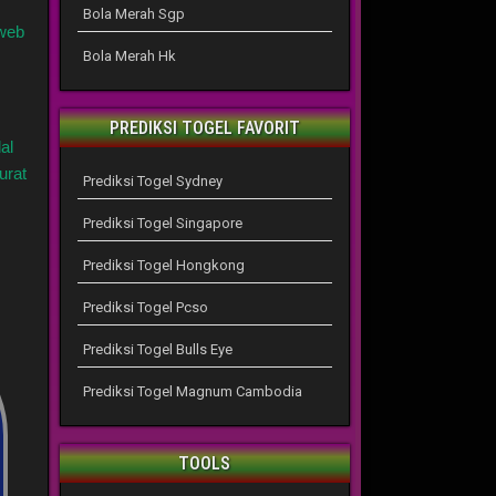
Bola Merah Sgp
 web
Bola Merah Hk
PREDIKSI TOGEL FAVORIT
al
urat
Prediksi Togel Sydney
Prediksi Togel Singapore
Prediksi Togel Hongkong
Prediksi Togel Pcso
Prediksi Togel Bulls Eye
Prediksi Togel Magnum Cambodia
TOOLS