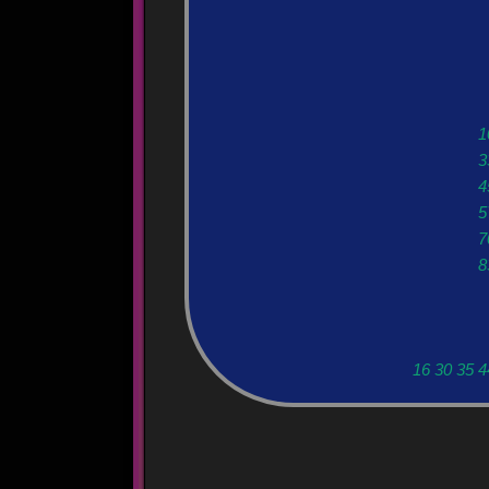
1
3
4
5
7
8
16 30 35 4