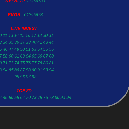
KEPALA :
13456789
EKOR :
01345678
LINE INVEST :
0 11 13 14 15 16 17 18 30 31
3 34 35 36 37 38 40 41 43 44
5 46 47 48 50 51 53 54 55 56
7 58 60 61 63 64 65 66 67 68
0 71 73 74 75 76 77 78 80 81
3 84 85 86 87 88 90 91 93 94
95 96 97 98
TOP 2D :
4 45 50 55 64 70 73 75 76 78 80 93 98