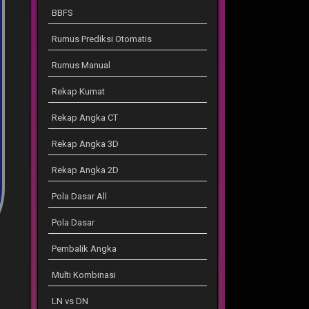
BBFS
Rumus Prediksi Otomatis
Rumus Manual
Rekap Kumat
Rekap Angka CT
Rekap Angka 3D
Rekap Angka 2D
Pola Dasar All
Pola Dasar
Pembalik Angka
Multi Kombinasi
LN vs DN