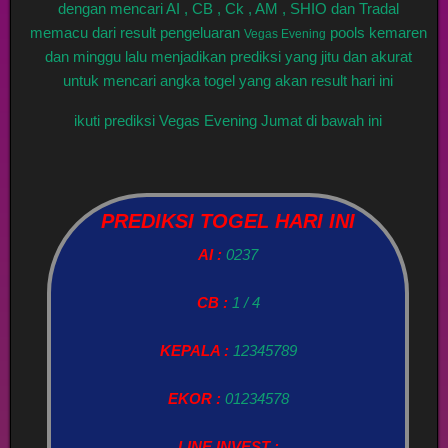
dengan mencari AI , CB , Ck , AM , SHIO dan Tradal
memacu dari result pengeluaran
pools kemaren
Vegas Evening
dan minggu lalu menjadikan prediksi yang jitu dan akurat
untuk mencari angka togel yang akan result hari ini
ikuti prediksi Vegas Evening Jumat di bawah ini
PREDIKSI TOGEL HARI INI
AI :
0237
CB :
1 / 4
KEPALA :
12345789
EKOR :
01234578
LINE INVEST :