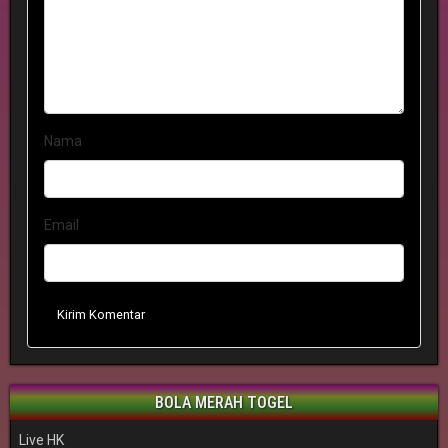
Nama
Email
Kirim Komentar
BOLA MERAH TOGEL
Live HK