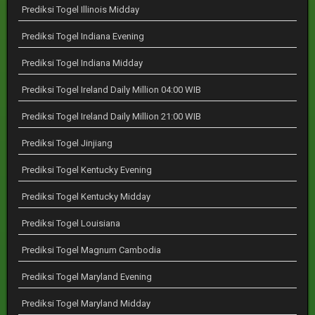
Prediksi Togel Illinois Midday
Prediksi Togel Indiana Evening
Prediksi Togel Indiana Midday
Prediksi Togel Ireland Daily Million 04:00 WIB
Prediksi Togel Ireland Daily Million 21:00 WIB
Prediksi Togel Jinjiang
Prediksi Togel Kentucky Evening
Prediksi Togel Kentucky Midday
Prediksi Togel Louisiana
Prediksi Togel Magnum Cambodia
Prediksi Togel Maryland Evening
Prediksi Togel Maryland Midday