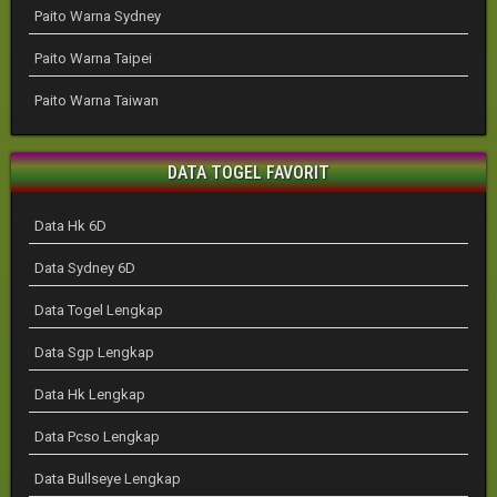
Paito Warna Sydney
Paito Warna Taipei
Paito Warna Taiwan
DATA TOGEL FAVORIT
Data Hk 6D
Data Sydney 6D
Data Togel Lengkap
Data Sgp Lengkap
Data Hk Lengkap
Data Pcso Lengkap
Data Bullseye Lengkap