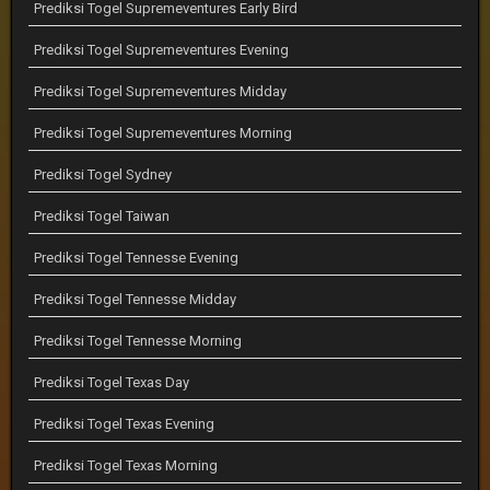
Prediksi Togel Supremeventures Early Bird
Prediksi Togel Supremeventures Evening
Prediksi Togel Supremeventures Midday
Prediksi Togel Supremeventures Morning
Prediksi Togel Sydney
Prediksi Togel Taiwan
Prediksi Togel Tennesse Evening
Prediksi Togel Tennesse Midday
Prediksi Togel Tennesse Morning
Prediksi Togel Texas Day
Prediksi Togel Texas Evening
Prediksi Togel Texas Morning