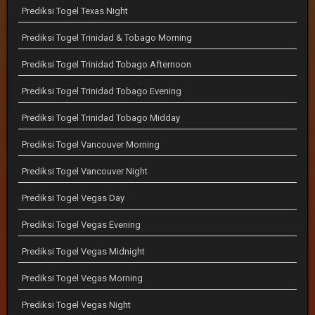
Prediksi Togel Texas Night
Prediksi Togel Trinidad & Tobago Morning
Prediksi Togel Trinidad Tobago Afternoon
Prediksi Togel Trinidad Tobago Evening
Prediksi Togel Trinidad Tobago Midday
Prediksi Togel Vancouver Morning
Prediksi Togel Vancouver Night
Prediksi Togel Vegas Day
Prediksi Togel Vegas Evening
Prediksi Togel Vegas Midnight
Prediksi Togel Vegas Morning
Prediksi Togel Vegas Night