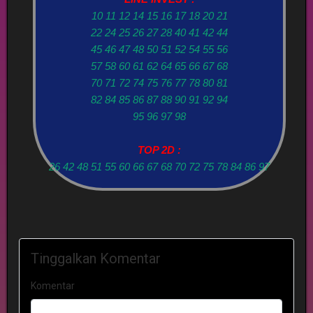
10 11 12 14 15 16 17 18 20 21
22 24 25 26 27 28 40 41 42 44
45 46 47 48 50 51 52 54 55 56
57 58 60 61 62 64 65 66 67 68
70 71 72 74 75 76 77 78 80 81
82 84 85 86 87 88 90 91 92 94
95 96 97 98
TOP 2D :
26 42 48 51 55 60 66 67 68 70 72 75 78 84 86 97
Tinggalkan Komentar
Komentar