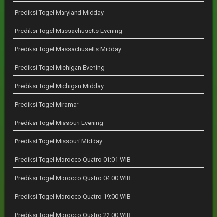
Prediksi Togel Maryland Midday
Prediksi Togel Massachusetts Evening
Prediksi Togel Massachusetts Midday
Prediksi Togel Michigan Evening
Prediksi Togel Michigan Midday
Prediksi Togel Miramar
Prediksi Togel Missouri Evening
Prediksi Togel Missouri Midday
Prediksi Togel Morocco Quatro 01:01 WIB
Prediksi Togel Morocco Quatro 04:00 WIB
Prediksi Togel Morocco Quatro 19:00 WIB
Prediksi Togel Morocco Quatro 22:00 WIB