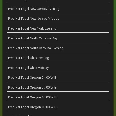
Prediksi Togel New Jersey Evening
Prediksi Togel New Jersey Midday
Prediksi Togel New York Evening
Prediksi Togel North Carolina Day
Prediksi Togel North Carolina Evening
Prediksi Togel Ohio Evening
Prediksi Togel Ohio Midday
Prediksi Togel Oregon 04:00 WIB
Prediksi Togel Oregon 07:00 WIB
Prediksi Togel Oregon 10:00 WIB
Prediksi Togel Oregon 13:00 WIB