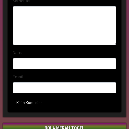
Komentar
Nama
Email
Kirim Komentar
BOLA MERAH TOGEL