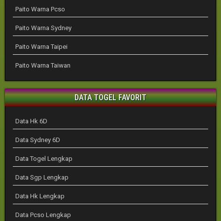
Paito Warna Pcso
Paito Warna Sydney
Paito Warna Taipei
Paito Warna Taiwan
DATA TOGEL FAVORIT
Data Hk 6D
Data Sydney 6D
Data Togel Lengkap
Data Sgp Lengkap
Data Hk Lengkap
Data Pcso Lengkap