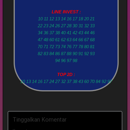
LINE INVEST :
10 11 12 13 14 16 17 18 20 21
22 23 24 26 27 28 30 31 32 33
34 36 37 38 40 41 42 43 44 46
47 48 60 61 62 63 64 66 67 68
70 71 72 73 74 76 77 78 80 81
82 83 84 86 87 88 90 91 92 93
94 96 97 98
TOP 2D :
10 13 14 16 17 24 27 32 37 38 43 60 70 84 92 97
Tinggalkan Komentar