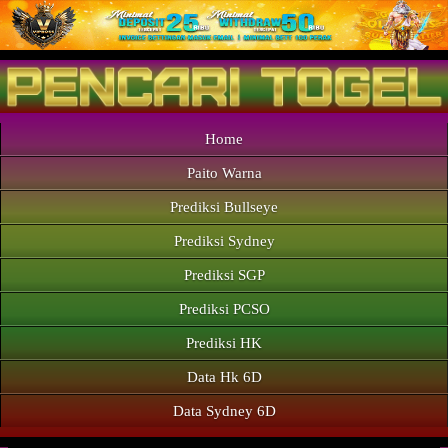
Home
Paito Warna
Prediksi Bullseye
Prediksi Sydney
Prediksi SGP
Prediksi PCSO
Prediksi HK
Data Hk 6D
Data Sydney 6D