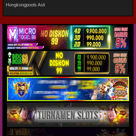
Hongkongpools Asli