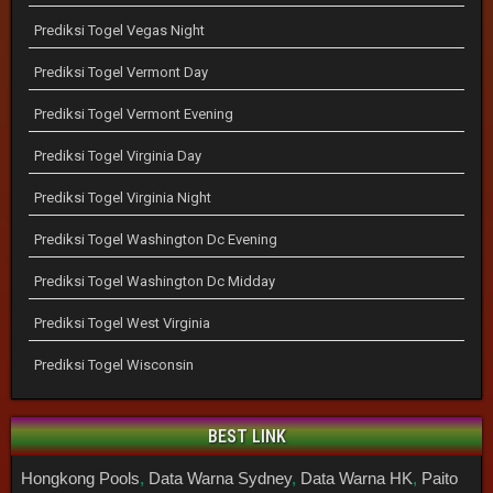
Prediksi Togel Vegas Night
Prediksi Togel Vermont Day
Prediksi Togel Vermont Evening
Prediksi Togel Virginia Day
Prediksi Togel Virginia Night
Prediksi Togel Washington Dc Evening
Prediksi Togel Washington Dc Midday
Prediksi Togel West Virginia
Prediksi Togel Wisconsin
BEST LINK
Hongkong Pools
,
Data Warna Sydney
,
Data Warna HK
,
Paito