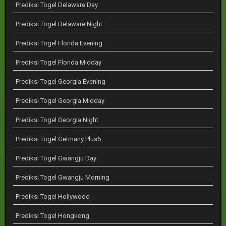
Prediksi Togel Delaware Day
Prediksi Togel Delaware Night
Prediksi Togel Florida Evening
Prediksi Togel Florida Midday
Prediksi Togel Georgia Evening
Prediksi Togel Georgia Midday
Prediksi Togel Georgia Night
Prediksi Togel Germany Plus5
Prediksi Togel Gwangju Day
Prediksi Togel Gwangju Morning
Prediksi Togel Hollywood
Prediksi Togel Hongkong