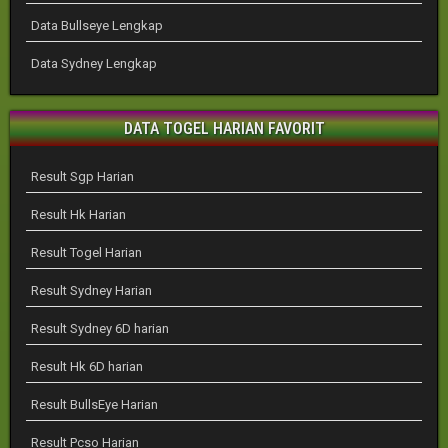
Data Bullseye Lengkap
Data Sydney Lengkap
DATA TOGEL HARIAN FAVORIT
Result Sgp Harian
Result Hk Harian
Result Togel Harian
Result Sydney Harian
Result Sydney 6D harian
Result Hk 6D harian
Result BullsEye Harian
Result Pcso Harian