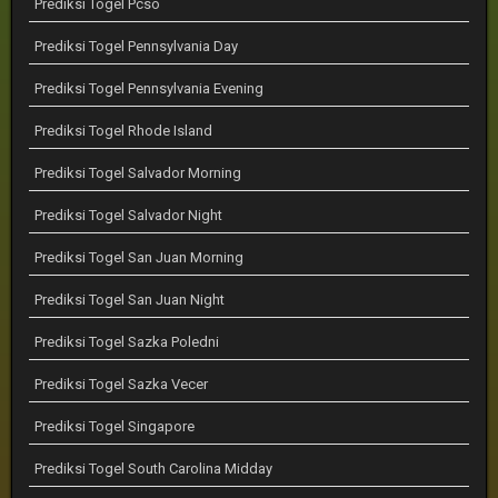
Prediksi Togel Pcso
Prediksi Togel Pennsylvania Day
Prediksi Togel Pennsylvania Evening
Prediksi Togel Rhode Island
Prediksi Togel Salvador Morning
Prediksi Togel Salvador Night
Prediksi Togel San Juan Morning
Prediksi Togel San Juan Night
Prediksi Togel Sazka Poledni
Prediksi Togel Sazka Vecer
Prediksi Togel Singapore
Prediksi Togel South Carolina Midday