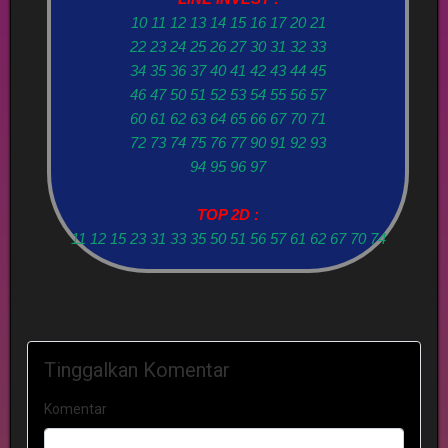
10 11 12 13 14 15 16 17 20 21
22 23 24 25 26 27 30 31 32 33
34 35 36 37 40 41 42 43 44 45
46 47 50 51 52 53 54 55 56 57
60 61 62 63 64 65 66 67 70 71
72 73 74 75 76 77 90 91 92 93
94 95 96 97
TOP 2D :
11 12 15 23 31 33 35 50 51 56 57 61 62 67 70 74
Tinggalkan Komentar
Komentar