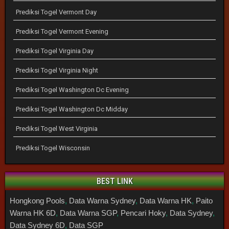
Prediksi Togel Vermont Day
Prediksi Togel Vermont Evening
Prediksi Togel Virginia Day
Prediksi Togel Virginia Night
Prediksi Togel Washington Dc Evening
Prediksi Togel Washington Dc Midday
Prediksi Togel West Virginia
Prediksi Togel Wisconsin
BEST LINK
Hongkong Pools
,
Data Warna Sydney
,
Data Warna HK
,
Paito
Warna HK 6D
,
Data Warna SGP
,
Pencari Hoky
,
Data Sydney
,
Data Sydney 6D
,
Data SGP