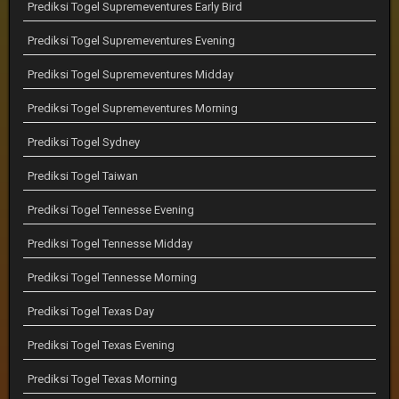
Prediksi Togel Supremeventures Early Bird
Prediksi Togel Supremeventures Evening
Prediksi Togel Supremeventures Midday
Prediksi Togel Supremeventures Morning
Prediksi Togel Sydney
Prediksi Togel Taiwan
Prediksi Togel Tennesse Evening
Prediksi Togel Tennesse Midday
Prediksi Togel Tennesse Morning
Prediksi Togel Texas Day
Prediksi Togel Texas Evening
Prediksi Togel Texas Morning