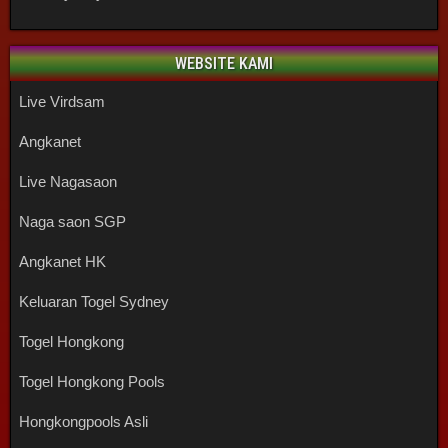
WEBSITE KAMI
Live Virdsam
Angkanet
Live Nagasaon
Naga saon SGP
Angkanet HK
Keluaran Togel Sydney
Togel Hongkong
Togel Hongkong Pools
Hongkongpools Asli