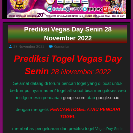
Prediksi Vegas Day Senin 28
November 2022
27 November 2022
Komentar
Prediksi Togel Vegas Day
Senin
28 November 2022
Selamat datang di forum pencari togel yang di buat untuk
berkumpul nya master2 togel all sobat bisa mengakses web
ini dgn mesin pencarian
google.com
atau
google.co.id
dengan mengetik
PENCARITOGEL ATAU PENCARI
TOGEL
membahas pengeluaran dan prediksi togel
Vegas Day
Senin