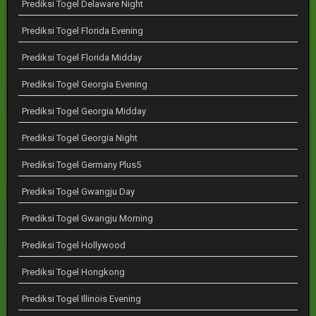
Prediksi Togel Delaware Night
Prediksi Togel Florida Evening
Prediksi Togel Florida Midday
Prediksi Togel Georgia Evening
Prediksi Togel Georgia Midday
Prediksi Togel Georgia Night
Prediksi Togel Germany Plus5
Prediksi Togel Gwangju Day
Prediksi Togel Gwangju Morning
Prediksi Togel Hollywood
Prediksi Togel Hongkong
Prediksi Togel Illinois Evening