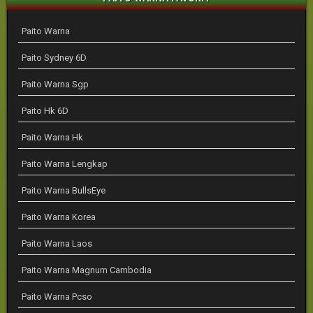
Paito Warna
Paito Sydney 6D
Paito Warna Sgp
Paito Hk 6D
Paito Warna Hk
Paito Warna Lengkap
Paito Warna BullsEye
Paito Warna Korea
Paito Warna Laos
Paito Warna Magnum Cambodia
Paito Warna Pcso