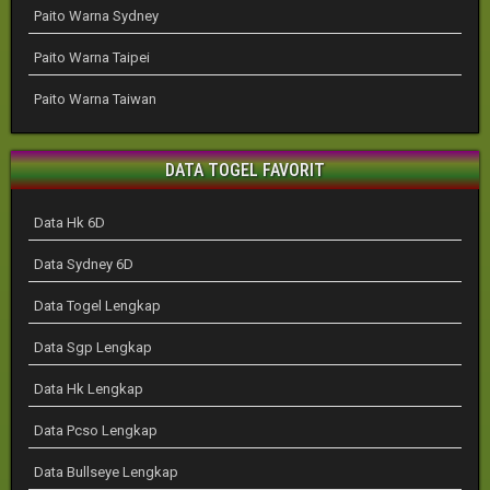
Paito Warna Sydney
Paito Warna Taipei
Paito Warna Taiwan
DATA TOGEL FAVORIT
Data Hk 6D
Data Sydney 6D
Data Togel Lengkap
Data Sgp Lengkap
Data Hk Lengkap
Data Pcso Lengkap
Data Bullseye Lengkap