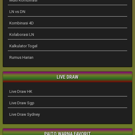
Multi Kombinasi
LN vs DN
Kombinasi 4D
Kolaborasi LN
Kalkulator Togel
Rumus Harian
LIVE DRAW
Live Draw HK
Live Draw Sgp
Live Draw Sydney
PAITO WARNA FAVORIT