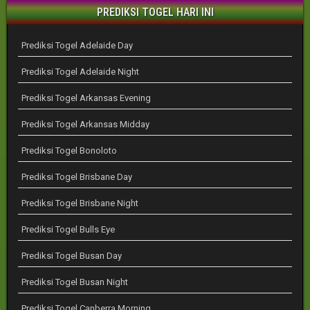
PREDIKSI TOGEL HARI INI
Prediksi Togel Adelaide Day
Prediksi Togel Adelaide Night
Prediksi Togel Arkansas Evening
Prediksi Togel Arkansas Midday
Prediksi Togel Bonoloto
Prediksi Togel Brisbane Day
Prediksi Togel Brisbane Night
Prediksi Togel Bulls Eye
Prediksi Togel Busan Day
Prediksi Togel Busan Night
Prediksi Togel Canberra Morning