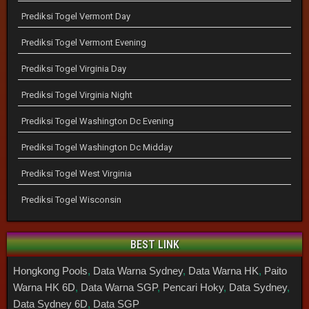
Prediksi Togel Vermont Day
Prediksi Togel Vermont Evening
Prediksi Togel Virginia Day
Prediksi Togel Virginia Night
Prediksi Togel Washington Dc Evening
Prediksi Togel Washington Dc Midday
Prediksi Togel West Virginia
Prediksi Togel Wisconsin
BEST LINK
Hongkong Pools
,
Data Warna Sydney
,
Data Warna HK
,
Paito
Warna HK 6D
,
Data Warna SGP
,
Pencari Hoky
,
Data Sydney
,
Data Sydney 6D
,
Data SGP