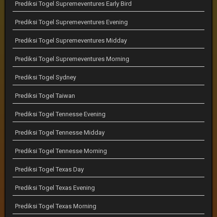
Prediksi Togel Supremeventures Early Bird
Prediksi Togel Supremeventures Evening
Prediksi Togel Supremeventures Midday
Prediksi Togel Supremeventures Morning
Prediksi Togel Sydney
Prediksi Togel Taiwan
Prediksi Togel Tennesse Evening
Prediksi Togel Tennesse Midday
Prediksi Togel Tennesse Morning
Prediksi Togel Texas Day
Prediksi Togel Texas Evening
Prediksi Togel Texas Morning