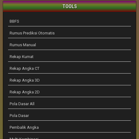
TOOLS
BBFS
Rumus Prediksi Otomatis
Rumus Manual
Rekap Kumat
Rekap Angka CT
Rekap Angka 3D
Rekap Angka 2D
Pola Dasar All
Pola Dasar
Pembalik Angka