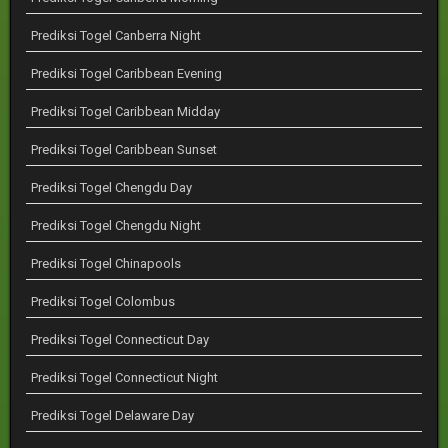
Prediksi Togel Canberra Night
Prediksi Togel Caribbean Evening
Prediksi Togel Caribbean Midday
Prediksi Togel Caribbean Sunset
Prediksi Togel Chengdu Day
Prediksi Togel Chengdu Night
Prediksi Togel Chinapools
Prediksi Togel Colombus
Prediksi Togel Connecticut Day
Prediksi Togel Connecticut Night
Prediksi Togel Delaware Day