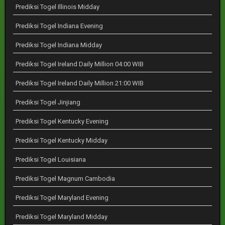
Prediksi Togel Illinois Midday
Prediksi Togel Indiana Evening
Prediksi Togel Indiana Midday
Prediksi Togel Ireland Daily Million 04:00 WIB
Prediksi Togel Ireland Daily Million 21:00 WIB
Prediksi Togel Jinjiang
Prediksi Togel Kentucky Evening
Prediksi Togel Kentucky Midday
Prediksi Togel Louisiana
Prediksi Togel Magnum Cambodia
Prediksi Togel Maryland Evening
Prediksi Togel Maryland Midday