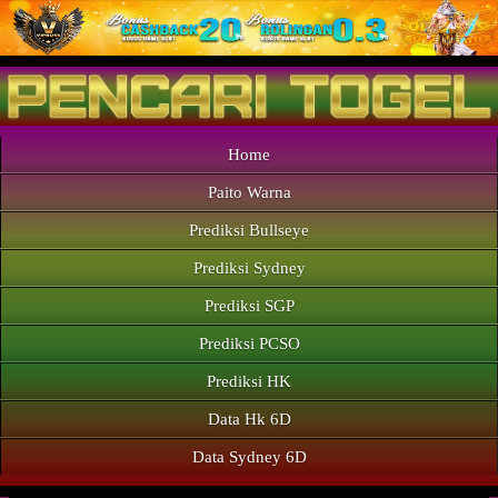
Home
Paito Warna
Prediksi Bullseye
Prediksi Sydney
Prediksi SGP
Prediksi PCSO
Prediksi HK
Data Hk 6D
Data Sydney 6D