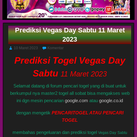
Prediksi Vegas Day Sabtu 11 Maret
2023
10 Maret 2023
Komentar
Prediksi Togel Vegas Day
Sabtu
11 Maret 2023
Selamat datang di forum pencari togel yang di buat untuk
berkumpul nya master2 togel all sobat bisa mengakses web
ini dgn mesin pencarian
google.com
atau
google.co.id
dengan mengetik
PENCARITOGEL ATAU PENCARI
TOGEL
membahas pengeluaran dan prediksi togel
Vegas Day
Sabtu