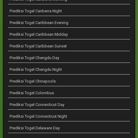
Prediksi Togel Canberra Night
Prediksi Togel Caribbean Evening
Prediksi Togel Caribbean Midday
Prediksi Togel Caribbean Sunset
Prediksi Togel Chengdu Day
Prediksi Togel Chengdu Night
Prediksi Togel Chinapools
Prediksi Togel Colombus
Prediksi Togel Connecticut Day
Prediksi Togel Connecticut Night
Prediksi Togel Delaware Day