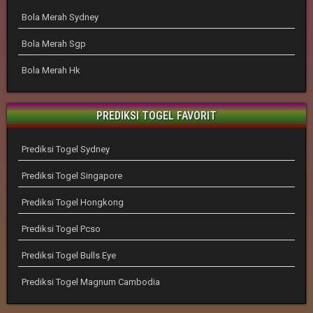
Bola Merah Sydney
Bola Merah Sgp
Bola Merah Hk
PREDIKSI TOGEL FAVORIT
Prediksi Togel Sydney
Prediksi Togel Singapore
Prediksi Togel Hongkong
Prediksi Togel Pcso
Prediksi Togel Bulls Eye
Prediksi Togel Magnum Cambodia