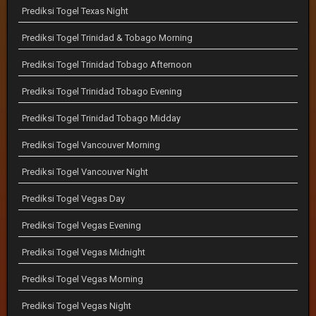
Prediksi Togel Texas Night
Prediksi Togel Trinidad & Tobago Morning
Prediksi Togel Trinidad Tobago Afternoon
Prediksi Togel Trinidad Tobago Evening
Prediksi Togel Trinidad Tobago Midday
Prediksi Togel Vancouver Morning
Prediksi Togel Vancouver Night
Prediksi Togel Vegas Day
Prediksi Togel Vegas Evening
Prediksi Togel Vegas Midnight
Prediksi Togel Vegas Morning
Prediksi Togel Vegas Night