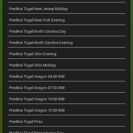
Prediksi Togel New Jersey Midday
Prediksi Togel New York Evening
Prediksi Togel North Carolina Day
Prediksi Togel North Carolina Evening
Prediksi Togel Ohio Evening
Prediksi Togel Ohio Midday
Prediksi Togel Oregon 04:00 WIB
Prediksi Togel Oregon 07:00 WIB
Prediksi Togel Oregon 10:00 WIB
Prediksi Togel Oregon 13:00 WIB
Prediksi Togel Pcso
Prediksi Togel Pennsylvania Day