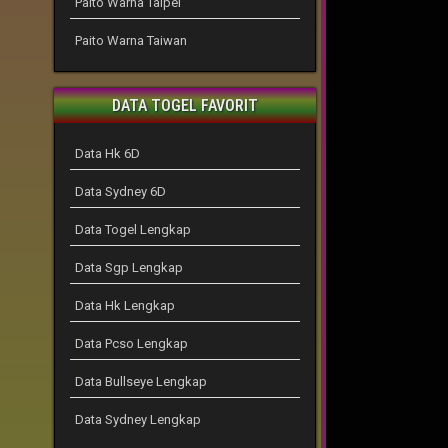
Paito Warna Taipei
Paito Warna Taiwan
DATA TOGEL FAVORIT
Data Hk 6D
Data Sydney 6D
Data Togel Lengkap
Data Sgp Lengkap
Data Hk Lengkap
Data Pcso Lengkap
Data Bullseye Lengkap
Data Sydney Lengkap