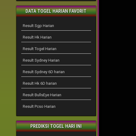
DATA TOGEL HARIAN FAVORIT
Result Sgp Harian
Result Hk Harian
Result Togel Harian
Result Sydney Harian
Result Sydney 6D harian
Result Hk 6D harian
Result BullsEye Harian
Result Pcso Harian
PREDIKSI TOGEL HARI INI