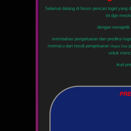
Selamat datang di forum pencari togel yang 
ini dgn mesi
dengan mengeti
membahas pengeluaran dan prediksi tog
memacu dari result pengeluaran
p
Vegas Day
untuk menca
ikuti p
PRE