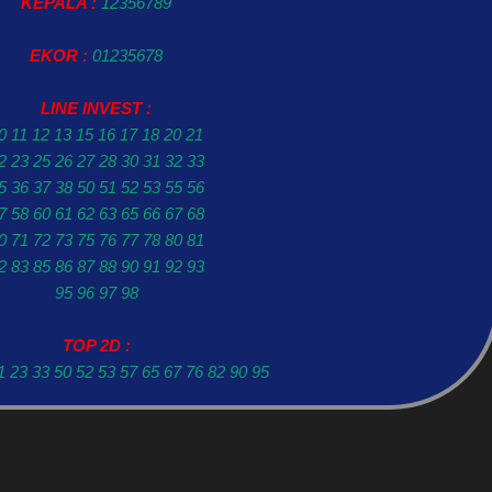
KEPALA :
12356789
EKOR :
01235678
LINE INVEST :
0 11 12 13 15 16 17 18 20 21
2 23 25 26 27 28 30 31 32 33
5 36 37 38 50 51 52 53 55 56
7 58 60 61 62 63 65 66 67 68
0 71 72 73 75 76 77 78 80 81
2 83 85 86 87 88 90 91 92 93
95 96 97 98
TOP 2D :
1 23 33 50 52 53 57 65 67 76 82 90 95