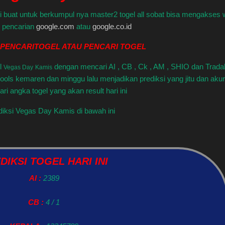
di buat untuk berkumpul nya master2 togel all sobat bisa mengakses
n pencarian
google.com
atau
google.co.id
k
PENCARITOGEL ATAU PENCARI TOGEL
l
dengan mencari AI , CB , Ck , AM , SHIO dan Trada
Vegas Day
Kamis
ools kemaren dan minggu lalu menjadikan prediksi yang jitu dan akur
ri angka togel yang akan result hari ini
ediksi Vegas Day Kamis di bawah ini
DIKSI TOGEL HARI INI
AI :
2389
CB :
4 / 1