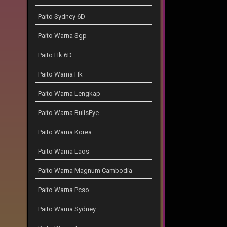
Paito Sydney 6D
Paito Warna Sgp
Paito Hk 6D
Paito Warna Hk
Paito Warna Lengkap
Paito Warna BullsEye
Paito Warna Korea
Paito Warna Laos
Paito Warna Magnum Cambodia
Paito Warna Pcso
Paito Warna Sydney