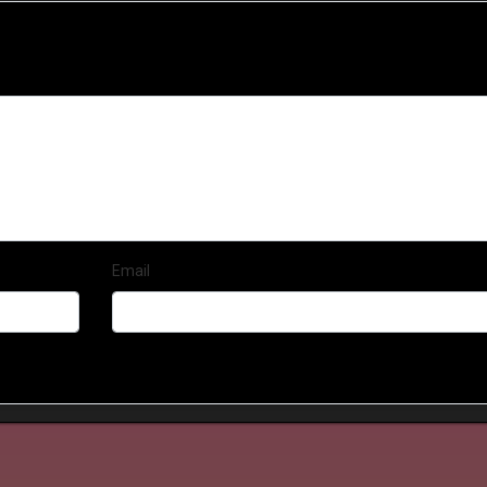
Email