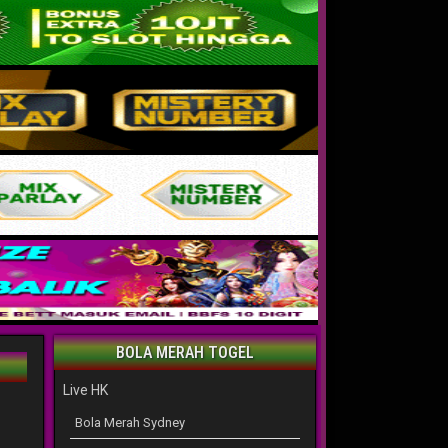
BOLA MERAH TOGEL
Live HK
Bola Merah Sydney