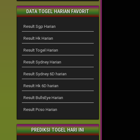
DATA TOGEL HARIAN FAVORIT
Result Sgp Harian
Result Hk Harian
Result Togel Harian
Result Sydney Harian
Result Sydney 6D harian
Result Hk 6D harian
Result BullsEye Harian
Result Pcso Harian
PREDIKSI TOGEL HARI INI