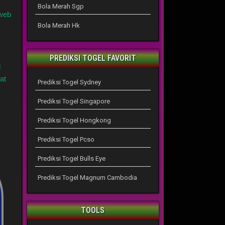
Bola Merah Sgp
 web
Bola Merah Hk
PREDIKSI TOGEL FAVORIT
l
at
Prediksi Togel Sydney
Prediksi Togel Singapore
Prediksi Togel Hongkong
Prediksi Togel Pcso
Prediksi Togel Bulls Eye
Prediksi Togel Magnum Cambodia
TOOLS