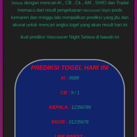
dengan mencari AI , CB , Ck , AM , SHIO dan Tradal
Selasa
memacu dari result pengeluaran
pools
Vancouver Night
kemaren dan minggu lalu menjadikan prediksi yang jitu dan
akurat untuk mencari angka togel yang akan result hari ini
ikuti prediksi Vancouver Night Selasa di bawah ini
PREDIKSI TOGEL HARI INI
AI :
0689
CB :
9 / 1
KEPALA :
12356789
EKOR :
01235678
LINE INVEST :