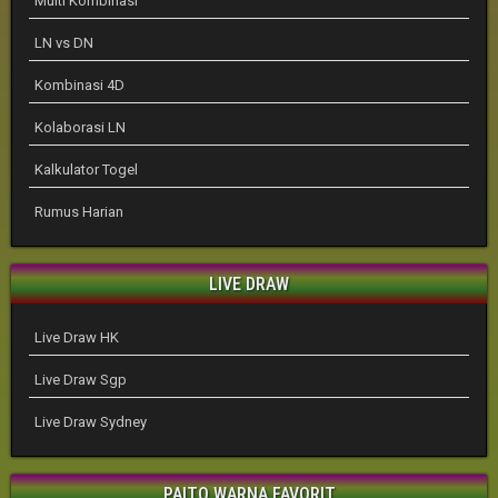
Multi Kombinasi
LN vs DN
Kombinasi 4D
Kolaborasi LN
Kalkulator Togel
Rumus Harian
LIVE DRAW
Live Draw HK
Live Draw Sgp
Live Draw Sydney
PAITO WARNA FAVORIT