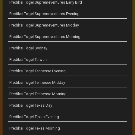
Prediksi Togel Supremeventures Early Bird
Prediksi Togel Supremeventures Evening
Prediksi Togel Supremeventures Midday
Prediksi Togel Supremeventures Morning
Prediksi Togel Sydney
Prediksi Togel Taiwan
Prediksi Togel Tennesse Evening
Prediksi Togel Tennesse Midday
Prediksi Togel Tennesse Morning
Prediksi Togel Texas Day
Prediksi Togel Texas Evening
Prediksi Togel Texas Morning