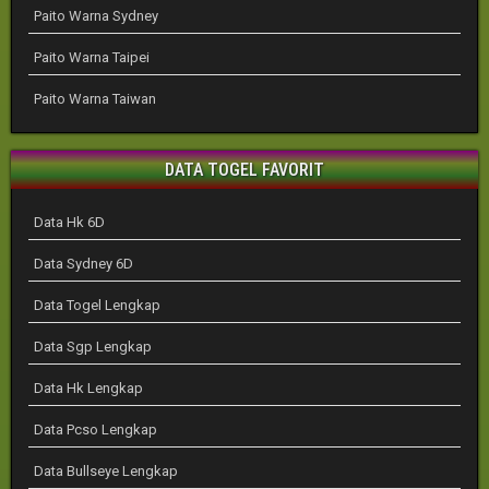
Paito Warna Sydney
Paito Warna Taipei
Paito Warna Taiwan
DATA TOGEL FAVORIT
Data Hk 6D
Data Sydney 6D
Data Togel Lengkap
Data Sgp Lengkap
Data Hk Lengkap
Data Pcso Lengkap
Data Bullseye Lengkap