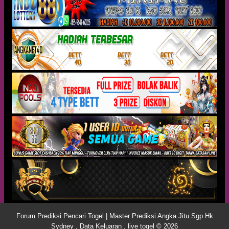
Forum Prediksi Pencari Togel | Master Prediksi Angka Jitu Sgp Hk
Sydney , Data Keluaran , live togel © 2026