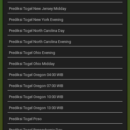
Prediksi Togel New Jersey Midday
Prediksi Togel New York Evening
Prediksi Togel North Carolina Day
Prediksi Togel North Carolina Evening
Prediksi Togel Ohio Evening
Prediksi Togel Ohio Midday
Prediksi Togel Oregon 04:00 WIB
Prediksi Togel Oregon 07:00 WIB
Prediksi Togel Oregon 10:00 WIB
Prediksi Togel Oregon 13:00 WIB
Prediksi Togel Pcso
Prediksi Togel Pennsylvania Day