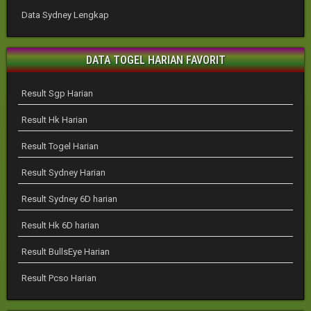
Data Sydney Lengkap
DATA TOGEL HARIAN FAVORIT
Result Sgp Harian
Result Hk Harian
Result Togel Harian
Result Sydney Harian
Result Sydney 6D harian
Result Hk 6D harian
Result BullsEye Harian
Result Pcso Harian