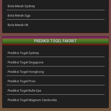
Bola Merah Sydney
Bola Merah Sgp
Bola Merah Hk
PREDIKSI TOGEL FAVORIT
Prediksi Togel Sydney
Prediksi Togel Singapore
Prediksi Togel Hongkong
Prediksi Togel Pcso
Prediksi Togel Bulls Eye
Prediksi Togel Magnum Cambodia