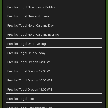
Prediksi Togel New Jersey Midday
Prediksi Togel New York Evening
Prediksi Togel North Carolina Day
Prediksi Togel North Carolina Evening
Prediksi Togel Ohio Evening
Prediksi Togel Ohio Midday
Prediksi Togel Oregon 04:00 WIB
Prediksi Togel Oregon 07:00 WIB
Prediksi Togel Oregon 10:00 WIB
Prediksi Togel Oregon 13:00 WIB
Prediksi Togel Pcso
Prediksi Togel Pennsylvania Day