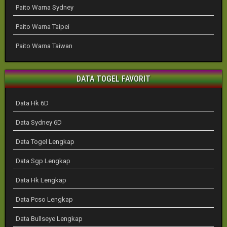
Paito Warna Sydney
Paito Warna Taipei
Paito Warna Taiwan
DATA TOGEL FAVORIT
Data Hk 6D
Data Sydney 6D
Data Togel Lengkap
Data Sgp Lengkap
Data Hk Lengkap
Data Pcso Lengkap
Data Bullseye Lengkap