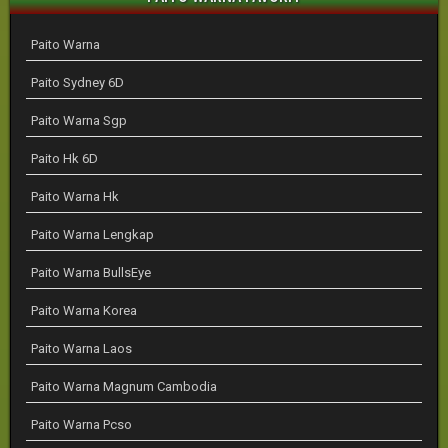
Paito Warna
Paito Sydney 6D
Paito Warna Sgp
Paito Hk 6D
Paito Warna Hk
Paito Warna Lengkap
Paito Warna BullsEye
Paito Warna Korea
Paito Warna Laos
Paito Warna Magnum Cambodia
Paito Warna Pcso