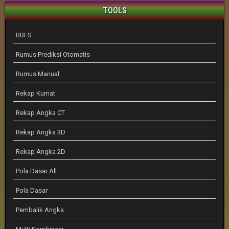
TOOLS
BBFS
Rumus Prediksi Otomatis
Rumus Manual
Rekap Kumat
Rekap Angka CT
Rekap Angka 3D
Rekap Angka 2D
Pola Dasar All
Pola Dasar
Pembalik Angka