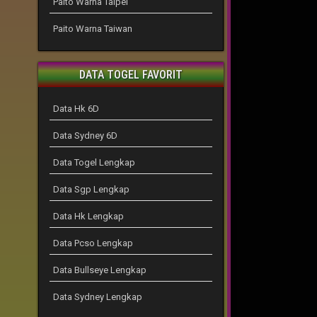
Paito Warna Taipei
Paito Warna Taiwan
DATA TOGEL FAVORIT
Data Hk 6D
Data Sydney 6D
Data Togel Lengkap
Data Sgp Lengkap
Data Hk Lengkap
Data Pcso Lengkap
Data Bullseye Lengkap
Data Sydney Lengkap