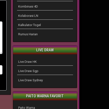
Kombinasi 4D
Kolaborasi LN
Kalkulator Togel
Rumus Harian
LIVE DRAW
Live Draw HK
Live Draw Sgp
Live Draw Sydney
PAITO WARNA FAVORIT
Paito Warna