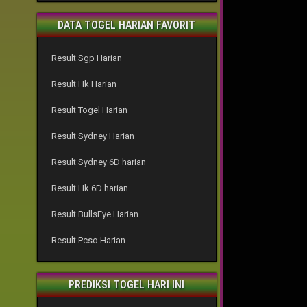
DATA TOGEL HARIAN FAVORIT
Result Sgp Harian
Result Hk Harian
Result Togel Harian
Result Sydney Harian
Result Sydney 6D harian
Result Hk 6D harian
Result BullsEye Harian
Result Pcso Harian
PREDIKSI TOGEL HARI INI