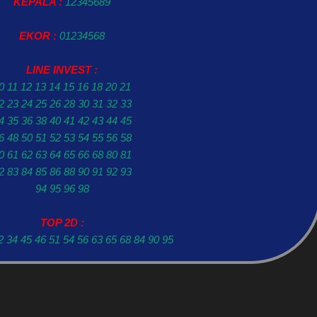
KEPALA :
12345689
EKOR :
01234568
LINE INVEST :
0 11 12 13 14 15 16 18 20 21
2 23 24 25 26 28 30 31 32 33
4 35 36 38 40 41 42 43 44 45
6 48 50 51 52 53 54 55 56 58
0 61 62 63 64 65 66 68 80 81
2 83 84 85 86 88 90 91 92 93
94 95 96 98
TOP 2D :
2 34 45 46 51 54 56 63 65 68 84 90 95