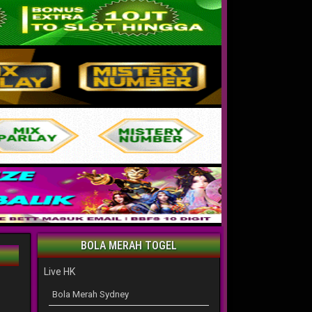
BOLA MERAH TOGEL
Live HK
Bola Merah Sydney