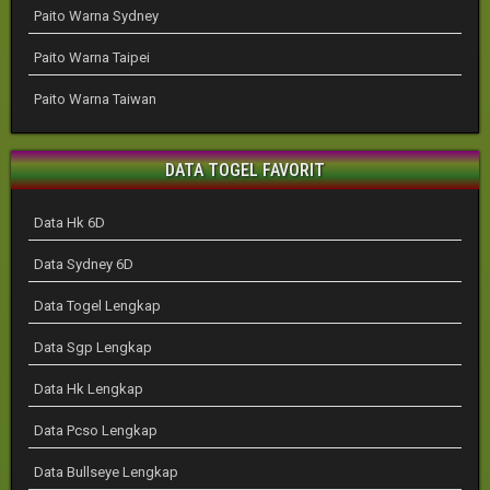
Paito Warna Sydney
Paito Warna Taipei
Paito Warna Taiwan
DATA TOGEL FAVORIT
Data Hk 6D
Data Sydney 6D
Data Togel Lengkap
Data Sgp Lengkap
Data Hk Lengkap
Data Pcso Lengkap
Data Bullseye Lengkap