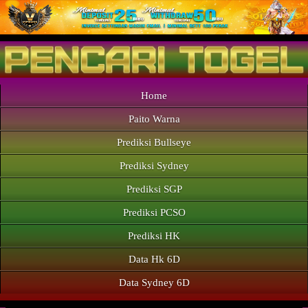
Home
Paito Warna
Prediksi Bullseye
Prediksi Sydney
Prediksi SGP
Prediksi PCSO
Prediksi HK
Data Hk 6D
Data Sydney 6D