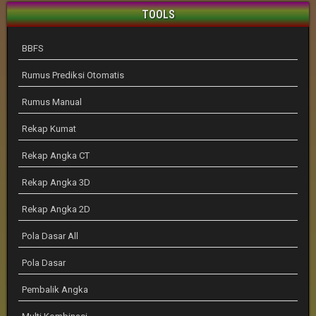
TOOLS
BBFS
Rumus Prediksi Otomatis
Rumus Manual
Rekap Kumat
Rekap Angka CT
Rekap Angka 3D
Rekap Angka 2D
Pola Dasar All
Pola Dasar
Pembalik Angka