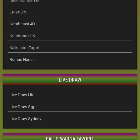
Multi Kombinasi
LN vs DN
Kombinasi 4D
Kolaborasi LN
Kalkulator Togel
Rumus Harian
LIVE DRAW
Live Draw HK
Live Draw Sgp
Live Draw Sydney
PAITO WARNA FAVORIT