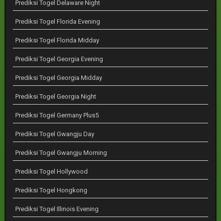
Prediksi Togel Delaware Night
Prediksi Togel Florida Evening
Prediksi Togel Florida Midday
Prediksi Togel Georgia Evening
Prediksi Togel Georgia Midday
Prediksi Togel Georgia Night
Prediksi Togel Germany Plus5
Prediksi Togel Gwangju Day
Prediksi Togel Gwangju Morning
Prediksi Togel Hollywood
Prediksi Togel Hongkong
Prediksi Togel Illinois Evening