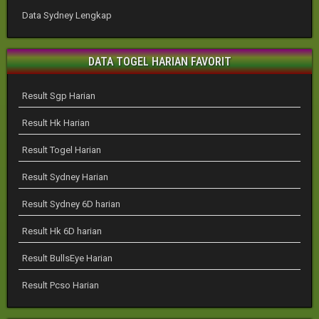
Data Sydney Lengkap
DATA TOGEL HARIAN FAVORIT
Result Sgp Harian
Result Hk Harian
Result Togel Harian
Result Sydney Harian
Result Sydney 6D harian
Result Hk 6D harian
Result BullsEye Harian
Result Pcso Harian