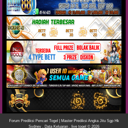
Forum Prediksi Pencari Togel | Master Prediksi Angka Jitu Sgp Hk
Sydney , Data Keluaran , live togel © 2026