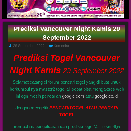
Prediksi Vancouver Night Kamis 29
September 2022
28 September 2022
Komentar
Prediksi Togel Vancouver
Night Kamis
29 September 2022
Selamat datang di forum pencari togel yang di buat untuk
berkumpul nya master2 togel all sobat bisa mengakses web
ini dgn mesin pencarian
google.com
atau
google.co.id
dengan mengetik
PENCARITOGEL ATAU PENCARI
TOGEL
membahas pengeluaran dan prediksi togel
Vancouver Night