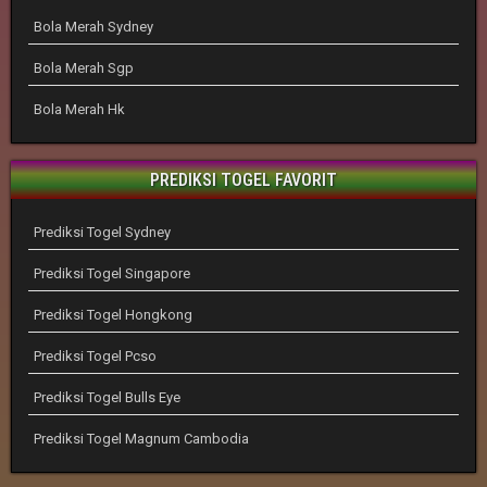
Bola Merah Sydney
Bola Merah Sgp
Bola Merah Hk
PREDIKSI TOGEL FAVORIT
Prediksi Togel Sydney
Prediksi Togel Singapore
Prediksi Togel Hongkong
Prediksi Togel Pcso
Prediksi Togel Bulls Eye
Prediksi Togel Magnum Cambodia