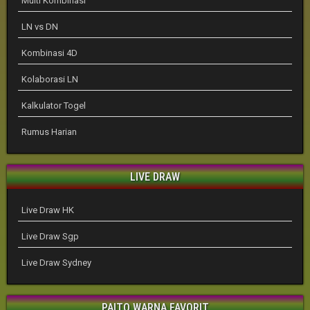
Multi Kombinasi
LN vs DN
Kombinasi 4D
Kolaborasi LN
Kalkulator Togel
Rumus Harian
LIVE DRAW
Live Draw HK
Live Draw Sgp
Live Draw Sydney
PAITO WARNA FAVORIT