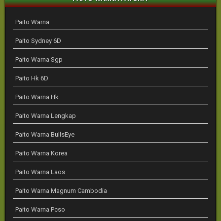
Paito Warna
Paito Sydney 6D
Paito Warna Sgp
Paito Hk 6D
Paito Warna Hk
Paito Warna Lengkap
Paito Warna BullsEye
Paito Warna Korea
Paito Warna Laos
Paito Warna Magnum Cambodia
Paito Warna Pcso