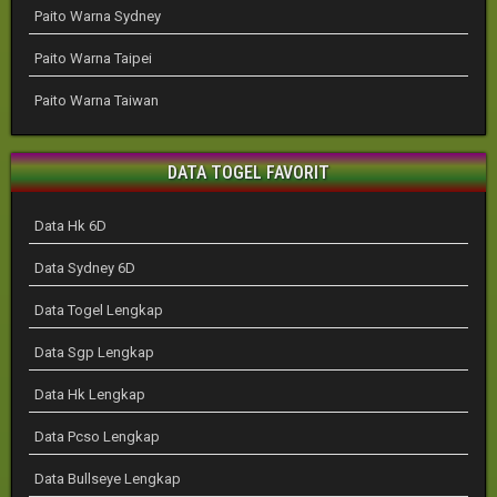
Paito Warna Sydney
Paito Warna Taipei
Paito Warna Taiwan
DATA TOGEL FAVORIT
Data Hk 6D
Data Sydney 6D
Data Togel Lengkap
Data Sgp Lengkap
Data Hk Lengkap
Data Pcso Lengkap
Data Bullseye Lengkap