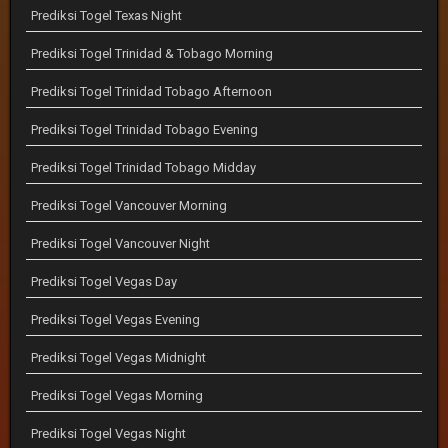
Prediksi Togel Texas Night
Prediksi Togel Trinidad & Tobago Morning
Prediksi Togel Trinidad Tobago Afternoon
Prediksi Togel Trinidad Tobago Evening
Prediksi Togel Trinidad Tobago Midday
Prediksi Togel Vancouver Morning
Prediksi Togel Vancouver Night
Prediksi Togel Vegas Day
Prediksi Togel Vegas Evening
Prediksi Togel Vegas Midnight
Prediksi Togel Vegas Morning
Prediksi Togel Vegas Night