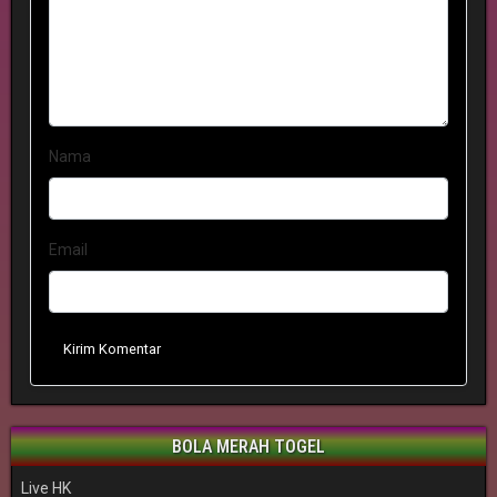
Nama
Email
Kirim Komentar
BOLA MERAH TOGEL
Live HK