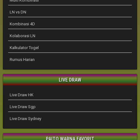
Multi Kombinasi
LN vs DN
Kombinasi 4D
Kolaborasi LN
Kalkulator Togel
Rumus Harian
LIVE DRAW
Live Draw HK
Live Draw Sgp
Live Draw Sydney
PAITO WARNA FAVORIT