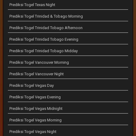
Prediksi Togel Texas Night
Prediksi Togel Trinidad & Tobago Morning
Prediksi Togel Trinidad Tobago Afternoon
Prediksi Togel Trinidad Tobago Evening
Prediksi Togel Trinidad Tobago Midday
Prediksi Togel Vancouver Morning
Prediksi Togel Vancouver Night
Prediksi Togel Vegas Day
Prediksi Togel Vegas Evening
Prediksi Togel Vegas Midnight
Prediksi Togel Vegas Morning
Prediksi Togel Vegas Night