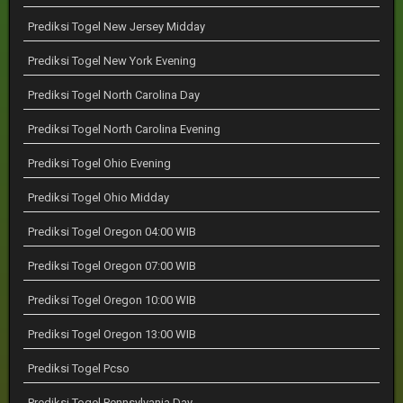
Prediksi Togel New Jersey Midday
Prediksi Togel New York Evening
Prediksi Togel North Carolina Day
Prediksi Togel North Carolina Evening
Prediksi Togel Ohio Evening
Prediksi Togel Ohio Midday
Prediksi Togel Oregon 04:00 WIB
Prediksi Togel Oregon 07:00 WIB
Prediksi Togel Oregon 10:00 WIB
Prediksi Togel Oregon 13:00 WIB
Prediksi Togel Pcso
Prediksi Togel Pennsylvania Day