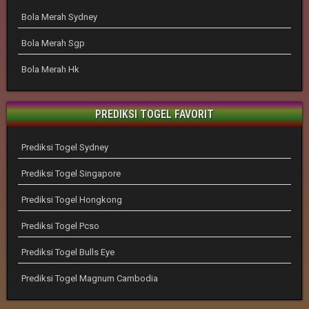
Bola Merah Sydney
Bola Merah Sgp
Bola Merah Hk
PREDIKSI TOGEL FAVORIT
Prediksi Togel Sydney
Prediksi Togel Singapore
Prediksi Togel Hongkong
Prediksi Togel Pcso
Prediksi Togel Bulls Eye
Prediksi Togel Magnum Cambodia