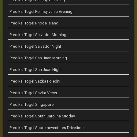
Prediksi Togel Pennsylvania Evening
Prediksi Togel Rhode Island
Prediksi Togel Salvador Morning
Prediksi Togel Salvador Night
Prediksi Togel San Juan Morning
Prediksi Togel San Juan Night
Prediksi Togel Sazka Poledni
Prediksi Togel Sazka Vecer
Prediksi Togel Singapore
Prediksi Togel South Carolina Midday
Prediksi Togel Supremeventures Drivetime