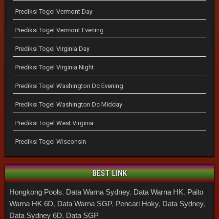
Prediksi Togel Vermont Day
Prediksi Togel Vermont Evening
Prediksi Togel Virginia Day
Prediksi Togel Virginia Night
Prediksi Togel Washington Dc Evening
Prediksi Togel Washington Dc Midday
Prediksi Togel West Virginia
Prediksi Togel Wisconsin
BEST LINK
Hongkong Pools
,
Data Warna Sydney
,
Data Warna HK
,
Paito
Warna HK 6D
,
Data Warna SGP
,
Pencari Hoky
,
Data Sydney
,
Data Sydney 6D
,
Data SGP