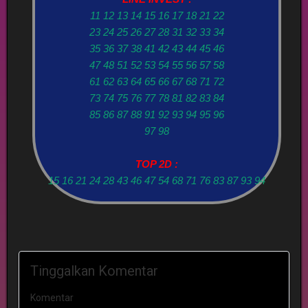
11 12 13 14 15 16 17 18 21 22
23 24 25 26 27 28 31 32 33 34
35 36 37 38 41 42 43 44 45 46
47 48 51 52 53 54 55 56 57 58
61 62 63 64 65 66 67 68 71 72
73 74 75 76 77 78 81 82 83 84
85 86 87 88 91 92 93 94 95 96
97 98
TOP 2D :
15 16 21 24 28 43 46 47 54 68 71 76 83 87 93 94
Tinggalkan Komentar
Komentar