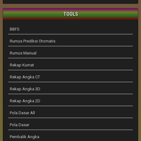
TOOLS
BBFS
Rumus Prediksi Otomatis
Rumus Manual
Rekap Kumat
Rekap Angka CT
Rekap Angka 3D
Rekap Angka 2D
Pola Dasar All
Pola Dasar
Pembalik Angka