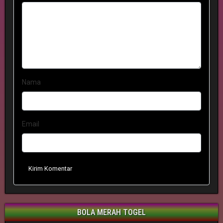
Nama
Email
Kirim Komentar
BOLA MERAH TOGEL