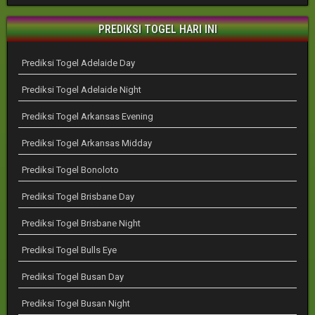
PREDIKSI TOGEL HARI INI
Prediksi Togel Adelaide Day
Prediksi Togel Adelaide Night
Prediksi Togel Arkansas Evening
Prediksi Togel Arkansas Midday
Prediksi Togel Bonoloto
Prediksi Togel Brisbane Day
Prediksi Togel Brisbane Night
Prediksi Togel Bulls Eye
Prediksi Togel Busan Day
Prediksi Togel Busan Night