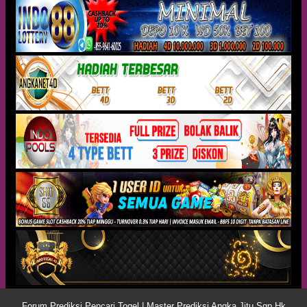
Forum Prediksi Pencari Togel | Master Prediksi Angka Jitu Sgp Hk