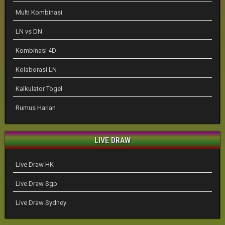
Multi Kombinasi
LN vs DN
Kombinasi 4D
Kolaborasi LN
Kalkulator Togel
Rumus Harian
LIVE DRAW
Live Draw HK
Live Draw Sgp
Live Draw Sydney