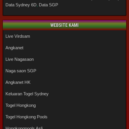
Data Sydney 6D
,
Data SGP
WEBSITE KAMI
Live Virdsam
Angkanet
Live Nagasaon
Naga saon SGP
Angkanet HK
Keluaran Togel Sydney
Togel Hongkong
Togel Hongkong Pools
Hongkongpools Asli