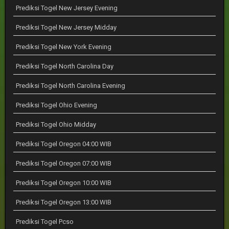
Prediksi Togel New Jersey Evening
Prediksi Togel New Jersey Midday
Prediksi Togel New York Evening
Prediksi Togel North Carolina Day
Prediksi Togel North Carolina Evening
Prediksi Togel Ohio Evening
Prediksi Togel Ohio Midday
Prediksi Togel Oregon 04:00 WIB
Prediksi Togel Oregon 07:00 WIB
Prediksi Togel Oregon 10:00 WIB
Prediksi Togel Oregon 13:00 WIB
Prediksi Togel Pcso