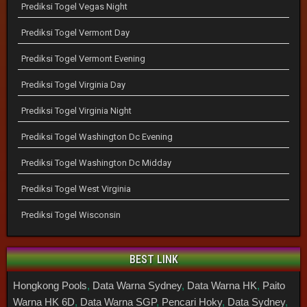
Prediksi Togel Vegas Night
Prediksi Togel Vermont Day
Prediksi Togel Vermont Evening
Prediksi Togel Virginia Day
Prediksi Togel Virginia Night
Prediksi Togel Washington Dc Evening
Prediksi Togel Washington Dc Midday
Prediksi Togel West Virginia
Prediksi Togel Wisconsin
BEST LINK
Hongkong Pools
,
Data Warna Sydney
,
Data Warna HK
,
Paito
Warna HK 6D
,
Data Warna SGP
,
Pencari Hoky
,
Data Sydney
,