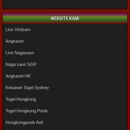
WEBSITE KAMI
Live Virdsam
Angkanet
Live Nagasaon
Naga saon SGP
Angkanet HK
Keluaran Togel Sydney
Togel Hongkong
Togel Hongkong Pools
Hongkongpools Asli