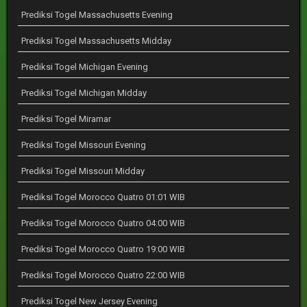
Prediksi Togel Massachusetts Evening
Prediksi Togel Massachusetts Midday
Prediksi Togel Michigan Evening
Prediksi Togel Michigan Midday
Prediksi Togel Miramar
Prediksi Togel Missouri Evening
Prediksi Togel Missouri Midday
Prediksi Togel Morocco Quatro 01:01 WIB
Prediksi Togel Morocco Quatro 04:00 WIB
Prediksi Togel Morocco Quatro 19:00 WIB
Prediksi Togel Morocco Quatro 22:00 WIB
Prediksi Togel New Jersey Evening