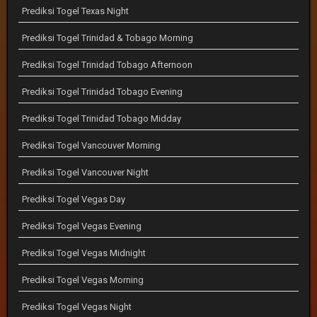
Prediksi Togel Texas Night
Prediksi Togel Trinidad & Tobago Morning
Prediksi Togel Trinidad Tobago Afternoon
Prediksi Togel Trinidad Tobago Evening
Prediksi Togel Trinidad Tobago Midday
Prediksi Togel Vancouver Morning
Prediksi Togel Vancouver Night
Prediksi Togel Vegas Day
Prediksi Togel Vegas Evening
Prediksi Togel Vegas Midnight
Prediksi Togel Vegas Morning
Prediksi Togel Vegas Night