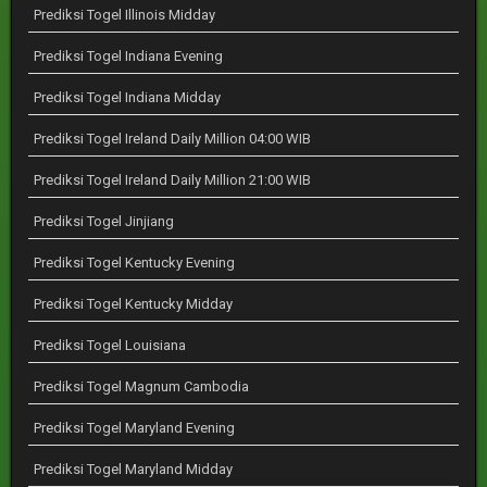
Prediksi Togel Illinois Midday
Prediksi Togel Indiana Evening
Prediksi Togel Indiana Midday
Prediksi Togel Ireland Daily Million 04:00 WIB
Prediksi Togel Ireland Daily Million 21:00 WIB
Prediksi Togel Jinjiang
Prediksi Togel Kentucky Evening
Prediksi Togel Kentucky Midday
Prediksi Togel Louisiana
Prediksi Togel Magnum Cambodia
Prediksi Togel Maryland Evening
Prediksi Togel Maryland Midday