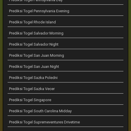
Prediksi Togel Pennsylvania Evening
Prediksi Togel Rhode Island
Prediksi Togel Salvador Morning
Prediksi Togel Salvador Night
Prediksi Togel San Juan Morning
Prediksi Togel San Juan Night
Prediksi Togel Sazka Poledni
Prediksi Togel Sazka Vecer
Prediksi Togel Singapore
Prediksi Togel South Carolina Midday
Prediksi Togel Supremeventures Drivetime