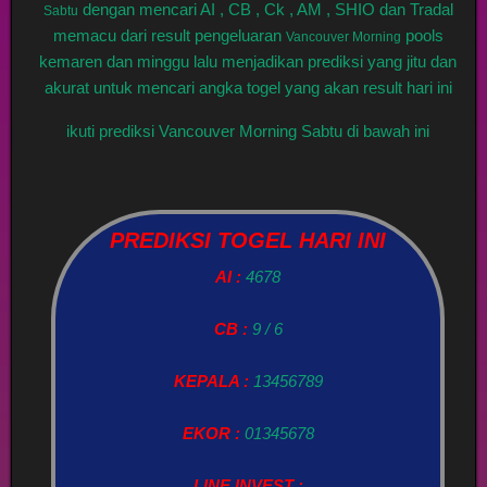
dengan mencari AI , CB , Ck , AM , SHIO dan Tradal
Sabtu
memacu dari result pengeluaran
pools
Vancouver Morning
kemaren dan minggu lalu menjadikan prediksi yang jitu dan
akurat untuk mencari angka togel yang akan result hari ini
ikuti prediksi Vancouver Morning Sabtu di bawah ini
PREDIKSI TOGEL HARI INI
AI :
4678
CB :
9 / 6
KEPALA :
13456789
EKOR :
01345678
LINE INVEST :