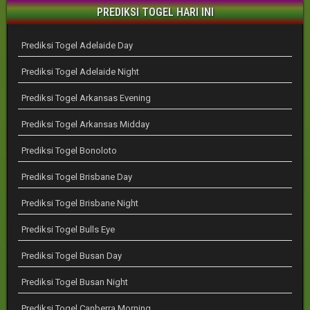
PREDIKSI TOGEL HARI INI
Prediksi Togel Adelaide Day
Prediksi Togel Adelaide Night
Prediksi Togel Arkansas Evening
Prediksi Togel Arkansas Midday
Prediksi Togel Bonoloto
Prediksi Togel Brisbane Day
Prediksi Togel Brisbane Night
Prediksi Togel Bulls Eye
Prediksi Togel Busan Day
Prediksi Togel Busan Night
Prediksi Togel Canberra Morning