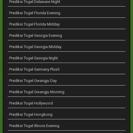
Prediksi Togel Delaware Night
Prediksi Togel Florida Evening
Prediksi Togel Florida Midday
Prediksi Togel Georgia Evening
Prediksi Togel Georgia Midday
Prediksi Togel Georgia Night
Prediksi Togel Germany Plus5
Prediksi Togel Gwangju Day
Prediksi Togel Gwangju Morning
Prediksi Togel Hollywood
Prediksi Togel Hongkong
Prediksi Togel Illinois Evening