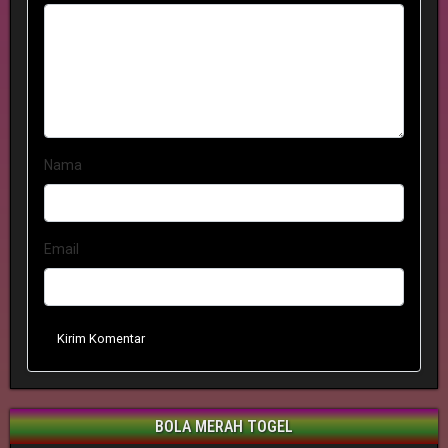
Nama
Email
Kirim Komentar
BOLA MERAH TOGEL