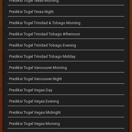
Prediksi Togel Texas Morning
Prediksi Togel Texas Night
Prediksi Togel Trinidad & Tobago Morning
Prediksi Togel Trinidad Tobago Afternoon
Prediksi Togel Trinidad Tobago Evening
Prediksi Togel Trinidad Tobago Midday
Prediksi Togel Vancouver Morning
Prediksi Togel Vancouver Night
Prediksi Togel Vegas Day
Prediksi Togel Vegas Evening
Prediksi Togel Vegas Midnight
Prediksi Togel Vegas Morning