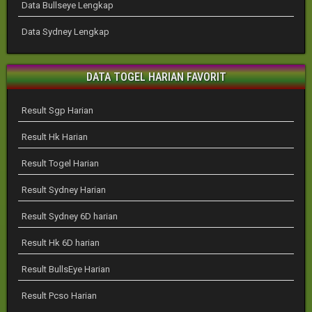
Data Bullseye Lengkap
Data Sydney Lengkap
DATA TOGEL HARIAN FAVORIT
Result Sgp Harian
Result Hk Harian
Result Togel Harian
Result Sydney Harian
Result Sydney 6D harian
Result Hk 6D harian
Result BullsEye Harian
Result Pcso Harian