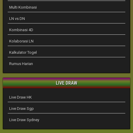
Multi Kombinasi
LN vs DN
Kombinasi 4D
Kolaborasi LN
Kalkulator Togel
Rumus Harian
LIVE DRAW
Live Draw HK
Live Draw Sgp
Live Draw Sydney