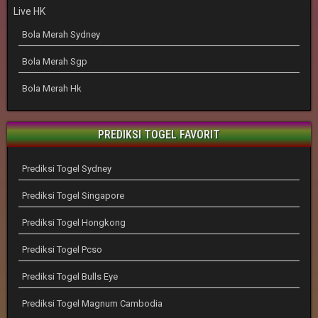
Live HK
Bola Merah Sydney
Bola Merah Sgp
Bola Merah Hk
PREDIKSI TOGEL FAVORIT
Prediksi Togel Sydney
Prediksi Togel Singapore
Prediksi Togel Hongkong
Prediksi Togel Pcso
Prediksi Togel Bulls Eye
Prediksi Togel Magnum Cambodia