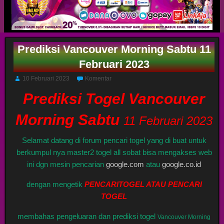
Prediksi Vancouver Morning Sabtu 11
Februari 2023
10 Februari 2023
Komentar
Prediksi Togel Vancouver
Morning Sabtu
11 Februari 2023
Selamat datang di forum pencari togel yang di buat untuk
berkumpul nya master2 togel all sobat bisa mengakses web
ini dgn mesin pencarian
google.com
atau
google.co.id
dengan mengetik
PENCARITOGEL ATAU PENCARI
TOGEL
membahas pengeluaran dan prediksi togel
Vancouver Morning