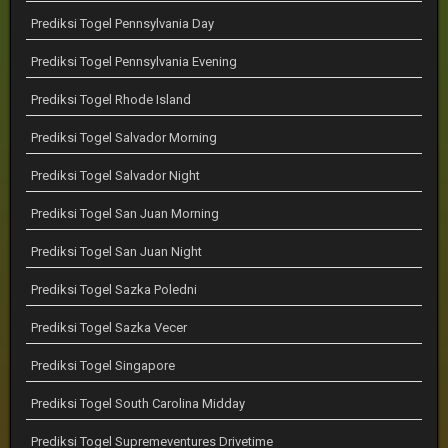
Prediksi Togel Pennsylvania Day
Prediksi Togel Pennsylvania Evening
Prediksi Togel Rhode Island
Prediksi Togel Salvador Morning
Prediksi Togel Salvador Night
Prediksi Togel San Juan Morning
Prediksi Togel San Juan Night
Prediksi Togel Sazka Poledni
Prediksi Togel Sazka Vecer
Prediksi Togel Singapore
Prediksi Togel South Carolina Midday
Prediksi Togel Supremeventures Drivetime