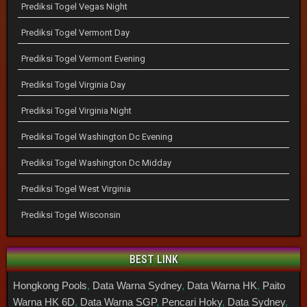
Prediksi Togel Vegas Night
Prediksi Togel Vermont Day
Prediksi Togel Vermont Evening
Prediksi Togel Virginia Day
Prediksi Togel Virginia Night
Prediksi Togel Washington Dc Evening
Prediksi Togel Washington Dc Midday
Prediksi Togel West Virginia
Prediksi Togel Wisconsin
BEST LINK
Hongkong Pools
,
Data Warna Sydney
,
Data Warna HK
,
Paito
Warna HK 6D
,
Data Warna SGP
,
Pencari Hoky
,
Data Sydney
,