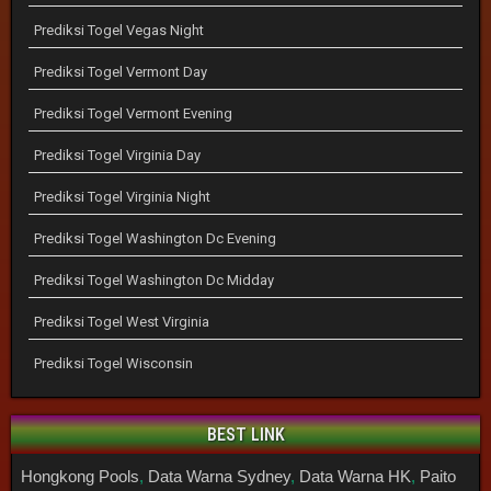
Prediksi Togel Vegas Night
Prediksi Togel Vermont Day
Prediksi Togel Vermont Evening
Prediksi Togel Virginia Day
Prediksi Togel Virginia Night
Prediksi Togel Washington Dc Evening
Prediksi Togel Washington Dc Midday
Prediksi Togel West Virginia
Prediksi Togel Wisconsin
BEST LINK
Hongkong Pools
,
Data Warna Sydney
,
Data Warna HK
,
Paito