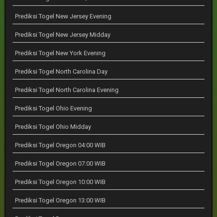
Prediksi Togel New Jersey Evening
Prediksi Togel New Jersey Midday
Prediksi Togel New York Evening
Prediksi Togel North Carolina Day
Prediksi Togel North Carolina Evening
Prediksi Togel Ohio Evening
Prediksi Togel Ohio Midday
Prediksi Togel Oregon 04:00 WIB
Prediksi Togel Oregon 07:00 WIB
Prediksi Togel Oregon 10:00 WIB
Prediksi Togel Oregon 13:00 WIB