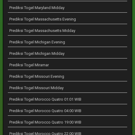
Prediksi Togel Maryland Midday
Prediksi Togel Massachusetts Evening
Prediksi Togel Massachusetts Midday
Prediksi Togel Michigan Evening
Prediksi Togel Michigan Midday
Prediksi Togel Miramar
Prediksi Togel Missouri Evening
Prediksi Togel Missouri Midday
Prediksi Togel Morocco Quatro 01:01 WIB
Prediksi Togel Morocco Quatro 04:00 WIB
Prediksi Togel Morocco Quatro 19:00 WIB
Prediksi Togel Morocco Quatro 22:00 WIB