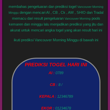
membahas pengeluaran dan prediksi togel
Vancouver Morning
dengan mencari AI , CB , Ck , AM , SHIO dan Tradal
Minggu
memacu dari result pengeluaran
pools
Vancouver Morning
kemaren dan minggu lalu menjadikan prediksi yang jitu dan
akurat untuk mencari angka togel yang akan result hari ini
ikuti prediksi Vancouver Morning Minggu di bawah ini
PREDIKSI TOGEL HARI INI
AI :
0789
CB :
8 /
KEPALA :
12346789
EKOR :
01234678