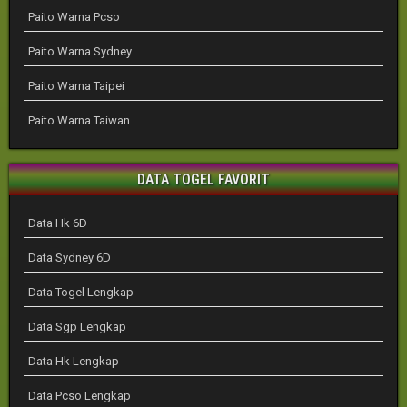
Paito Warna Pcso
Paito Warna Sydney
Paito Warna Taipei
Paito Warna Taiwan
DATA TOGEL FAVORIT
Data Hk 6D
Data Sydney 6D
Data Togel Lengkap
Data Sgp Lengkap
Data Hk Lengkap
Data Pcso Lengkap