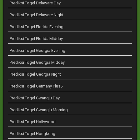
Prediksi Togel Delaware Day
Prediksi Togel Delaware Night
Prediksi Togel Florida Evening
Prediksi Togel Florida Midday
Prediksi Togel Georgia Evening
Prediksi Togel Georgia Midday
Prediksi Togel Georgia Night
Prediksi Togel Germany Plus5
Prediksi Togel Gwangju Day
Prediksi Togel Gwangju Morning
Prediksi Togel Hollywood
Prediksi Togel Hongkong