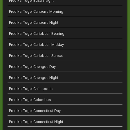
Prediksi Togel Busan Night
Prediksi Togel Canberra Morning
Prediksi Togel Canberra Night
Prediksi Togel Caribbean Evening
Prediksi Togel Caribbean Midday
Prediksi Togel Caribbean Sunset
Prediksi Togel Chengdu Day
Prediksi Togel Chengdu Night
Prediksi Togel Chinapools
Prediksi Togel Colombus
Prediksi Togel Connecticut Day
Prediksi Togel Connecticut Night