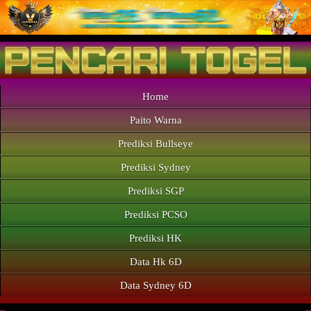
Home
Paito Warna
Prediksi Bullseye
Prediksi Sydney
Prediksi SGP
Prediksi PCSO
Prediksi HK
Data Hk 6D
Data Sydney 6D