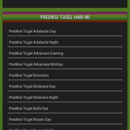
PREDIKSI TOGEL HARI INI
Prediksi Togel Adelaide Day
Prediksi Togel Adelaide Night
Prediksi Togel Arkansas Evening
Prediksi Togel Arkansas Midday
Prediksi Togel Bonoloto
Prediksi Togel Brisbane Day
Prediksi Togel Brisbane Night
Prediksi Togel Bulls Eye
Prediksi Togel Busan Day