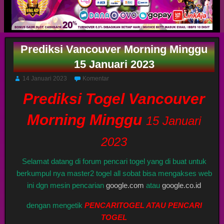
Prediksi Vancouver Morning Minggu
15 Januari 2023
14 Januari 2023
Komentar
Prediksi Togel Vancouver
Morning Minggu
15 Januari
2023
Selamat datang di forum pencari togel yang di buat untuk
berkumpul nya master2 togel all sobat bisa mengakses web
ini dgn mesin pencarian
google.com
atau
google.co.id
dengan mengetik
PENCARITOGEL ATAU PENCARI
TOGEL