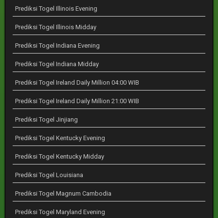
Prediksi Togel Illinois Evening
Prediksi Togel Illinois Midday
Prediksi Togel Indiana Evening
Prediksi Togel Indiana Midday
Prediksi Togel Ireland Daily Million 04:00 WIB
Prediksi Togel Ireland Daily Million 21:00 WIB
Prediksi Togel Jinjiang
Prediksi Togel Kentucky Evening
Prediksi Togel Kentucky Midday
Prediksi Togel Louisiana
Prediksi Togel Magnum Cambodia
Prediksi Togel Maryland Evening