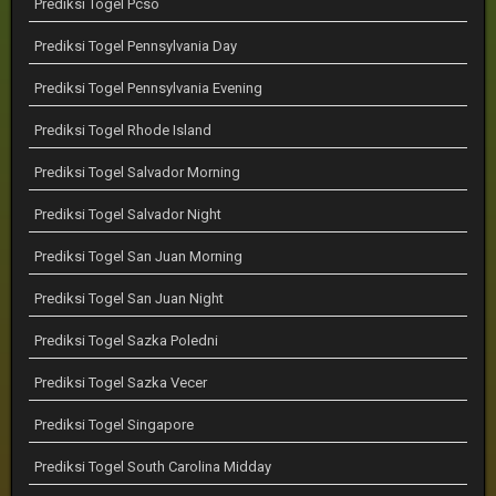
Prediksi Togel Pcso
Prediksi Togel Pennsylvania Day
Prediksi Togel Pennsylvania Evening
Prediksi Togel Rhode Island
Prediksi Togel Salvador Morning
Prediksi Togel Salvador Night
Prediksi Togel San Juan Morning
Prediksi Togel San Juan Night
Prediksi Togel Sazka Poledni
Prediksi Togel Sazka Vecer
Prediksi Togel Singapore
Prediksi Togel South Carolina Midday