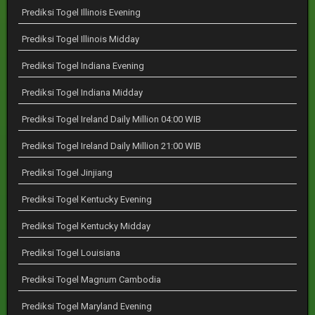
Prediksi Togel Illinois Evening
Prediksi Togel Illinois Midday
Prediksi Togel Indiana Evening
Prediksi Togel Indiana Midday
Prediksi Togel Ireland Daily Million 04:00 WIB
Prediksi Togel Ireland Daily Million 21:00 WIB
Prediksi Togel Jinjiang
Prediksi Togel Kentucky Evening
Prediksi Togel Kentucky Midday
Prediksi Togel Louisiana
Prediksi Togel Magnum Cambodia
Prediksi Togel Maryland Evening