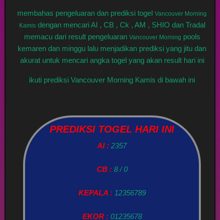
membahas pengeluaran dan prediksi togel
Vancouver Morning
dengan mencari AI , CB , Ck , AM , SHIO dan Tradal
Kamis
memacu dari result pengeluaran
pools
Vancouver Morning
kemaren dan minggu lalu menjadikan prediksi yang jitu dan
akurat untuk mencari angka togel yang akan result hari ini
ikuti prediksi Vancouver Morning Kamis di bawah ini
PREDIKSI TOGEL HARI INI
AI :
2357
CB :
8 / 0
KEPALA :
12356789
EKOR :
01235678