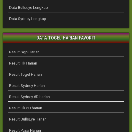
Data Bullseye Lengkap
Data Sydney Lengkap
DATA TOGEL HARIAN FAVORIT
Result Sgp Harian
Result Hk Harian
Result Togel Harian
Result Sydney Harian
Result Sydney 6D harian
Result Hk 6D harian
Result BullsEye Harian
Result Pcso Harian