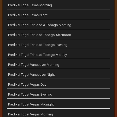
Prediksi Togel Texas Morning
Prediksi Togel Texas Night
Prediksi Togel Trinidad & Tobago Morning
Prediksi Togel Trinidad Tobago Afternoon
Prediksi Togel Trinidad Tobago Evening
Prediksi Togel Trinidad Tobago Midday
Prediksi Togel Vancouver Morning
Prediksi Togel Vancouver Night
Prediksi Togel Vegas Day
Prediksi Togel Vegas Evening
Prediksi Togel Vegas Midnight
Prediksi Togel Vegas Morning