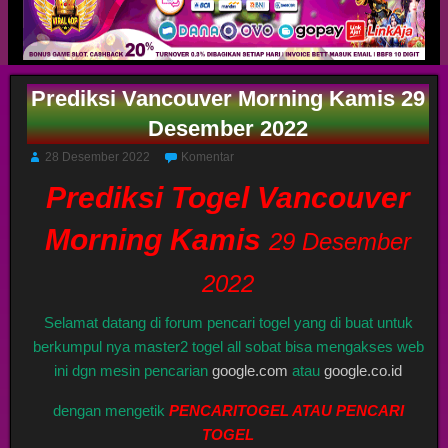
Prediksi Vancouver Morning Kamis 29
Desember 2022
28 Desember 2022
Komentar
Prediksi Togel Vancouver
Morning Kamis
29 Desember
2022
Selamat datang di forum pencari togel yang di buat untuk
berkumpul nya master2 togel all sobat bisa mengakses web
ini dgn mesin pencarian
google.com
atau
google.co.id
dengan mengetik
PENCARITOGEL ATAU PENCARI
TOGEL