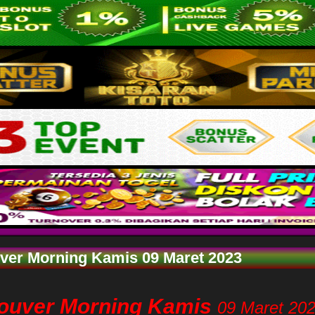
ver Morning Kamis 09 Maret 2023
couver Morning Kamis
09 Maret 20