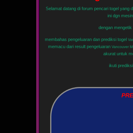
Selamat datang di forum pencari togel yang 
ini dgn mesi
dengan mengeti
membahas pengeluaran dan prediksi togel
Va
memacu dari result pengeluaran
Vancouver M
akurat untuk me
ikuti predik
PRE