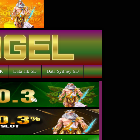
HK
Data Hk 6D
Data Sydney 6D