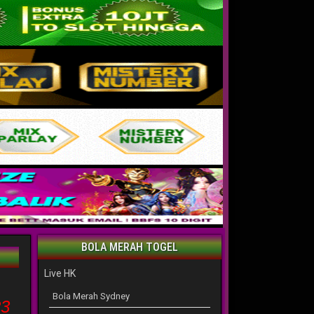
BOLA MERAH TOGEL
Live HK
Bola Merah Sydney
23