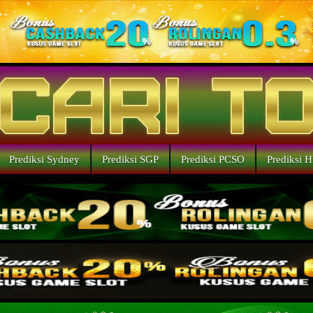
Prediksi Sydney
Prediksi SGP
Prediksi PCSO
Prediksi 