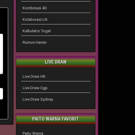
Kombinasi 4D
Kolaborasi LN
Kalkulator Togel
Rumus Harian
LIVE DRAW
Live Draw HK
Live Draw Sgp
Live Draw Sydney
PAITO WARNA FAVORIT
Paito Warna