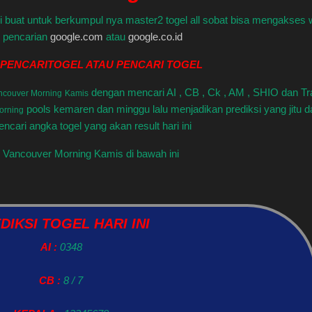
di buat untuk berkumpul nya master2 togel all sobat bisa mengakses
n pencarian
google.com
atau
google.co.id
k
PENCARITOGEL ATAU PENCARI TOGEL
dengan mencari AI , CB , Ck , AM , SHIO dan Tr
ncouver Morning
Kamis
pools kemaren dan minggu lalu menjadikan prediksi yang jitu d
orning
ncari angka togel yang akan result hari ini
si Vancouver Morning Kamis di bawah ini
DIKSI TOGEL HARI INI
AI :
0348
CB :
8 / 7