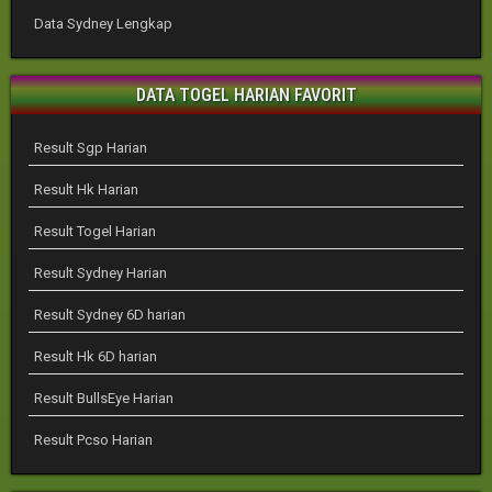
Data Sydney Lengkap
DATA TOGEL HARIAN FAVORIT
Result Sgp Harian
Result Hk Harian
Result Togel Harian
Result Sydney Harian
Result Sydney 6D harian
Result Hk 6D harian
Result BullsEye Harian
Result Pcso Harian