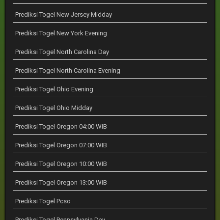
Prediksi Togel New Jersey Midday
Prediksi Togel New York Evening
Prediksi Togel North Carolina Day
Prediksi Togel North Carolina Evening
Prediksi Togel Ohio Evening
Prediksi Togel Ohio Midday
Prediksi Togel Oregon 04:00 WIB
Prediksi Togel Oregon 07:00 WIB
Prediksi Togel Oregon 10:00 WIB
Prediksi Togel Oregon 13:00 WIB
Prediksi Togel Pcso
Prediksi Togel Pennsylvania Day