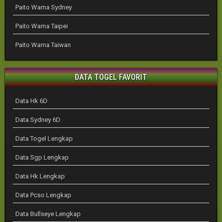
Paito Warna Sydney
Paito Warna Taipei
Paito Warna Taiwan
DATA TOGEL FAVORIT
Data Hk 6D
Data Sydney 6D
Data Togel Lengkap
Data Sgp Lengkap
Data Hk Lengkap
Data Pcso Lengkap
Data Bullseye Lengkap