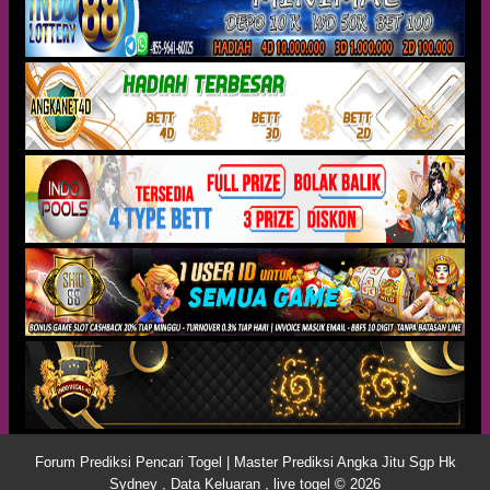
Forum Prediksi Pencari Togel | Master Prediksi Angka Jitu Sgp Hk
Sydney , Data Keluaran , live togel © 2026