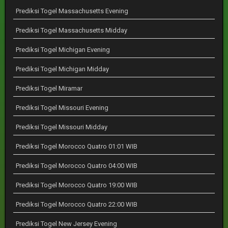
Prediksi Togel Massachusetts Evening
Prediksi Togel Massachusetts Midday
Prediksi Togel Michigan Evening
Prediksi Togel Michigan Midday
Prediksi Togel Miramar
Prediksi Togel Missouri Evening
Prediksi Togel Missouri Midday
Prediksi Togel Morocco Quatro 01:01 WIB
Prediksi Togel Morocco Quatro 04:00 WIB
Prediksi Togel Morocco Quatro 19:00 WIB
Prediksi Togel Morocco Quatro 22:00 WIB
Prediksi Togel New Jersey Evening