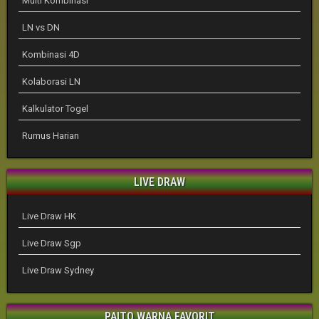
Multi Kombinasi
LN vs DN
Kombinasi 4D
Kolaborasi LN
Kalkulator Togel
Rumus Harian
LIVE DRAW
Live Draw HK
Live Draw Sgp
Live Draw Sydney
PAITO WARNA FAVORIT