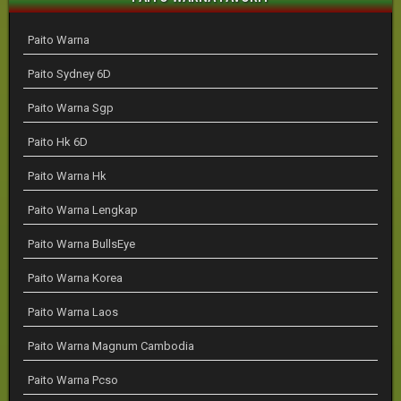
Paito Warna
Paito Sydney 6D
Paito Warna Sgp
Paito Hk 6D
Paito Warna Hk
Paito Warna Lengkap
Paito Warna BullsEye
Paito Warna Korea
Paito Warna Laos
Paito Warna Magnum Cambodia
Paito Warna Pcso