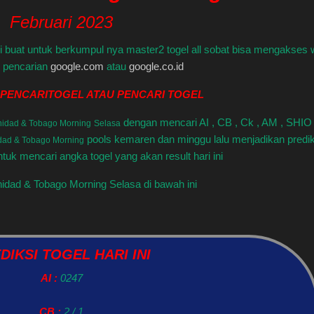
Februari 2023
di buat untuk berkumpul nya master2 togel all sobat bisa mengakses
n pencarian
google.com
atau
google.co.id
k
PENCARITOGEL ATAU PENCARI TOGEL
dengan mencari AI , CB , Ck , AM , SHIO
inidad & Tobago Morning
Selasa
pools kemaren dan minggu lalu menjadikan predik
idad & Tobago Morning
ntuk mencari angka togel yang akan result hari ini
rinidad & Tobago Morning Selasa di bawah ini
DIKSI TOGEL HARI INI
AI :
0247
CB :
2 / 1