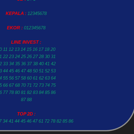
KEPALA :
12345678
EKOR :
012345678
LINE INVEST :
0 11 12 13 14 15 16 17 18 20
1 22 23 24 25 26 27 28 30 31
2 33 34 35 36 37 38 40 41 42
3 44 45 46 47 48 50 51 52 53
4 55 56 57 58 60 61 62 63 64
5 66 67 68 70 71 72 73 74 75
6 77 78 80 81 82 83 84 85 86
87 88
TOP 2D :
7 34 41 44 45 46 47 61 72 78 82 85 86