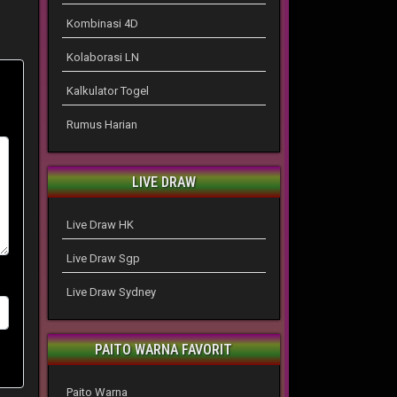
Kombinasi 4D
Kolaborasi LN
Kalkulator Togel
Rumus Harian
LIVE DRAW
Live Draw HK
Live Draw Sgp
Live Draw Sydney
PAITO WARNA FAVORIT
Paito Warna