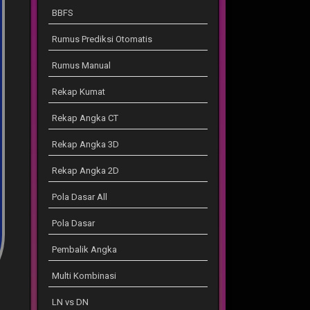
BBFS
Rumus Prediksi Otomatis
Rumus Manual
Rekap Kumat
Rekap Angka CT
Rekap Angka 3D
Rekap Angka 2D
Pola Dasar All
Pola Dasar
Pembalik Angka
Multi Kombinasi
LN vs DN