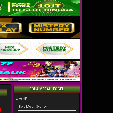
BOLA MERAH TOGEL
Live HK
Bola Merah Sydney
1