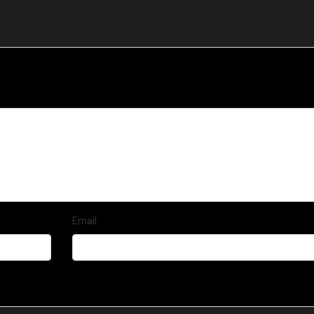
Email