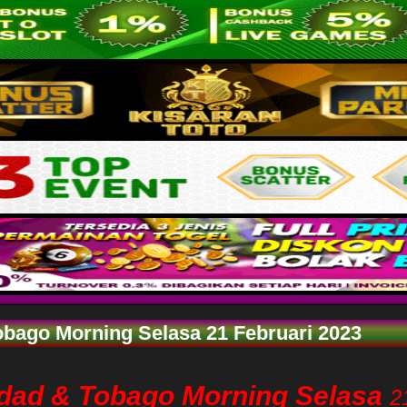
Tobago Morning Selasa 21 Februari 2023
nidad & Tobago Morning Selasa
2