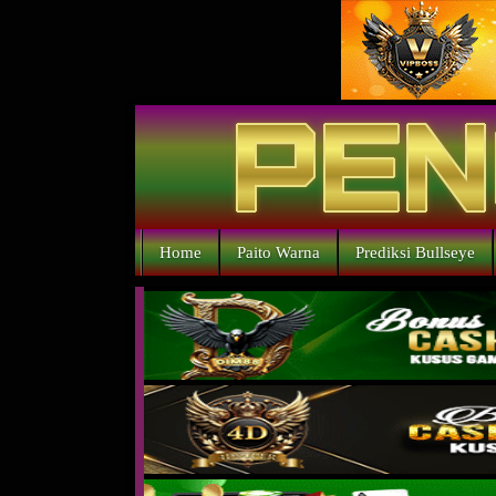
Home
Paito Warna
Prediksi Bullseye