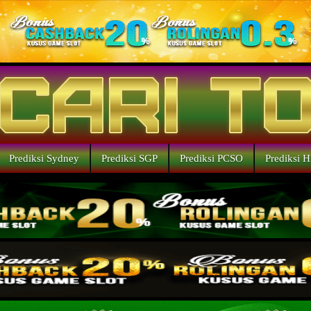
Prediksi Sydney
Prediksi SGP
Prediksi PCSO
Prediksi 