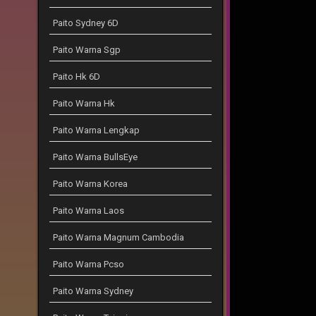
Paito Sydney 6D
Paito Warna Sgp
Paito Hk 6D
Paito Warna Hk
Paito Warna Lengkap
Paito Warna BullsEye
Paito Warna Korea
Paito Warna Laos
Paito Warna Magnum Cambodia
Paito Warna Pcso
Paito Warna Sydney