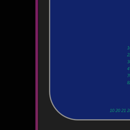
1
2
3
4
7
8
10 20 21 2