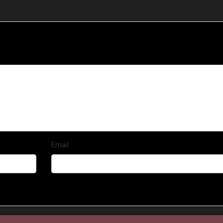
Email