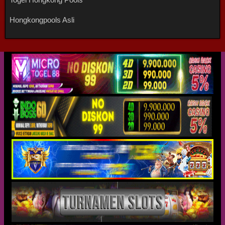
Hongkongpools Asli