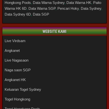
Hongkong Pools
,
Data Warna Sydney
,
Data Warna HK
,
Paito
Warna HK 6D
,
Data Warna SGP
,
Pencari Hoky
,
Data Sydney
,
Data Sydney 6D
,
Data SGP
WEBSITE KAMI
Live Virdsam
Angkanet
Live Nagasaon
Naga saon SGP
Angkanet HK
Keluaran Togel Sydney
Togel Hongkong
Togel Hongkong Pools