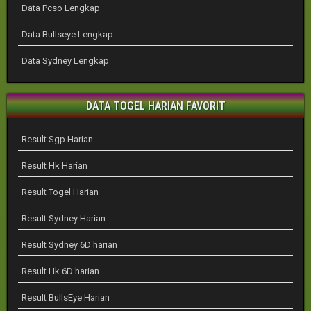
Data Pcso Lengkap
Data Bullseye Lengkap
Data Sydney Lengkap
DATA TOGEL HARIAN FAVORIT
Result Sgp Harian
Result Hk Harian
Result Togel Harian
Result Sydney Harian
Result Sydney 6D harian
Result Hk 6D harian
Result BullsEye Harian