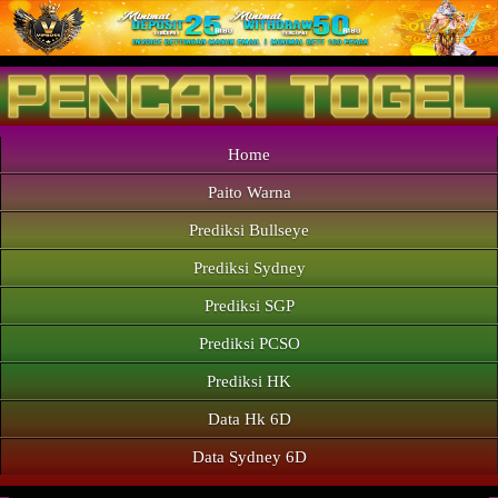
Home
Paito Warna
Prediksi Bullseye
Prediksi Sydney
Prediksi SGP
Prediksi PCSO
Prediksi HK
Data Hk 6D
Data Sydney 6D