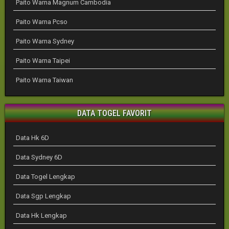
Paito Warna Magnum Cambodia
Paito Warna Pcso
Paito Warna Sydney
Paito Warna Taipei
Paito Warna Taiwan
DATA TOGEL FAVORIT
Data Hk 6D
Data Sydney 6D
Data Togel Lengkap
Data Sgp Lengkap
Data Hk Lengkap