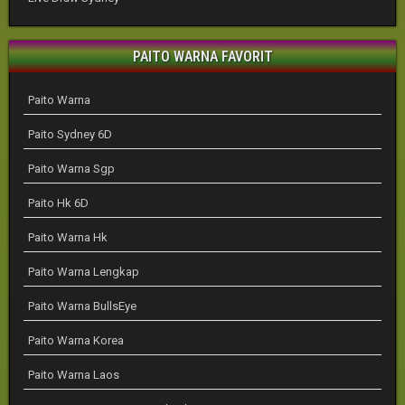
PAITO WARNA FAVORIT
Paito Warna
Paito Sydney 6D
Paito Warna Sgp
Paito Hk 6D
Paito Warna Hk
Paito Warna Lengkap
Paito Warna BullsEye
Paito Warna Korea
Paito Warna Laos