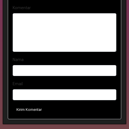
Komentar
Nama
Email
Kirim Komentar