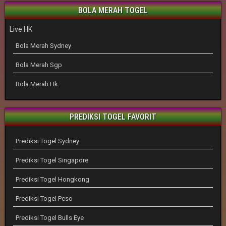
BOLA MERAH TOGEL
Live HK
Bola Merah Sydney
Bola Merah Sgp
Bola Merah Hk
PREDIKSI TOGEL FAVORIT
Prediksi Togel Sydney
Prediksi Togel Singapore
Prediksi Togel Hongkong
Prediksi Togel Pcso
Prediksi Togel Bulls Eye