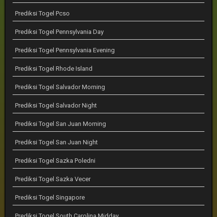
Prediksi Togel Pcso
Prediksi Togel Pennsylvania Day
Prediksi Togel Pennsylvania Evening
Prediksi Togel Rhode Island
Prediksi Togel Salvador Morning
Prediksi Togel Salvador Night
Prediksi Togel San Juan Morning
Prediksi Togel San Juan Night
Prediksi Togel Sazka Poledni
Prediksi Togel Sazka Vecer
Prediksi Togel Singapore
Prediksi Togel South Carolina Midday