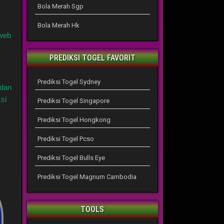
Bola Merah Sgp
Bola Merah Hk
 web
PREDIKSI TOGEL FAVORIT
Prediksi Togel Sydney
 dan
si
Prediksi Togel Singapore
Prediksi Togel Hongkong
Prediksi Togel Pcso
Prediksi Togel Bulls Eye
Prediksi Togel Magnum Cambodia
TOOLS