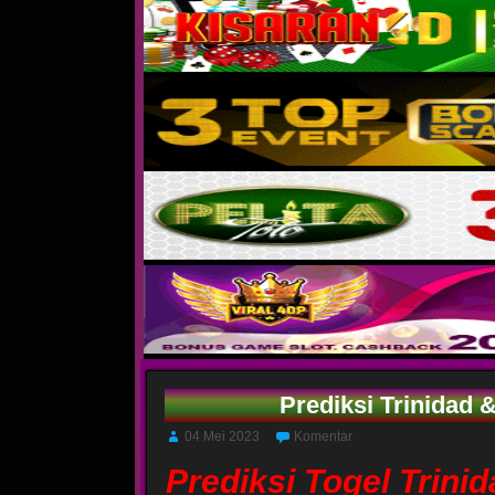
Prediksi Trinidad
04 Mei 2023
Komentar
Prediksi Togel Trin