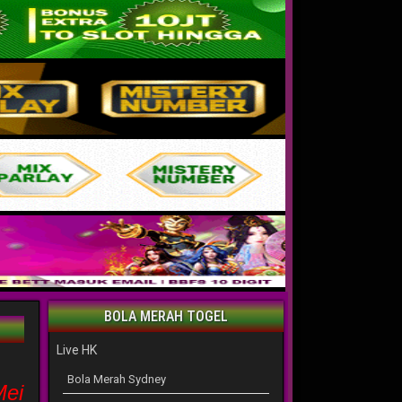
BOLA MERAH TOGEL
Live HK
Bola Merah Sydney
Mei