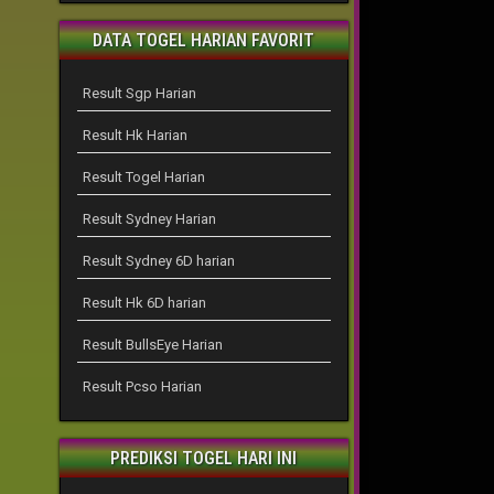
DATA TOGEL HARIAN FAVORIT
Result Sgp Harian
Result Hk Harian
Result Togel Harian
Result Sydney Harian
Result Sydney 6D harian
Result Hk 6D harian
Result BullsEye Harian
Result Pcso Harian
PREDIKSI TOGEL HARI INI