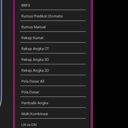
BBFS
Rumus Prediksi Otomatis
Rumus Manual
Rekap Kumat
Rekap Angka CT
Rekap Angka 3D
Rekap Angka 2D
Pola Dasar All
Pola Dasar
Pembalik Angka
Multi Kombinasi
LN vs DN