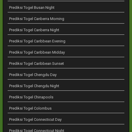
Prediksi Togel Busan Night
Prediksi Togel Canberra Morning
Prediksi Togel Canberra Night
Prediksi Togel Caribbean Evening
Prediksi Togel Caribbean Midday
Prediksi Togel Caribbean Sunset
Prediksi Togel Chengdu Day
Prediksi Togel Chengdu Night
Prediksi Togel Chinapools
Prediksi Togel Colombus
Prediksi Togel Connecticut Day
Prediksi Togel Connecticut Night