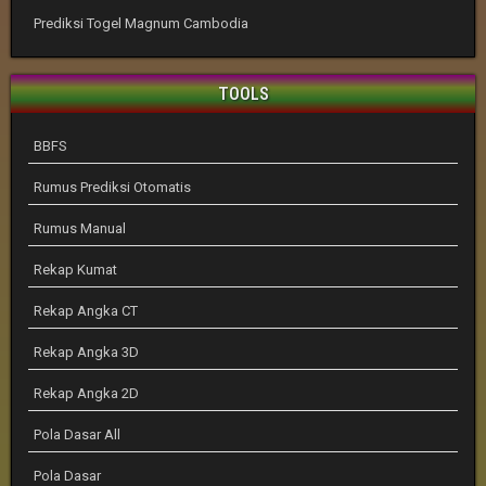
Prediksi Togel Magnum Cambodia
TOOLS
BBFS
Rumus Prediksi Otomatis
Rumus Manual
Rekap Kumat
Rekap Angka CT
Rekap Angka 3D
Rekap Angka 2D
Pola Dasar All
Pola Dasar