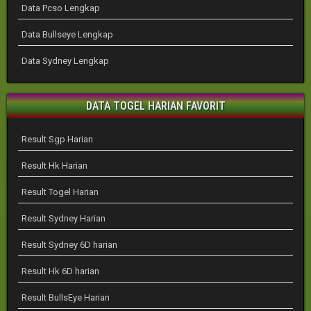
Data Pcso Lengkap
Data Bullseye Lengkap
Data Sydney Lengkap
DATA TOGEL HARIAN FAVORIT
Result Sgp Harian
Result Hk Harian
Result Togel Harian
Result Sydney Harian
Result Sydney 6D harian
Result Hk 6D harian
Result BullsEye Harian