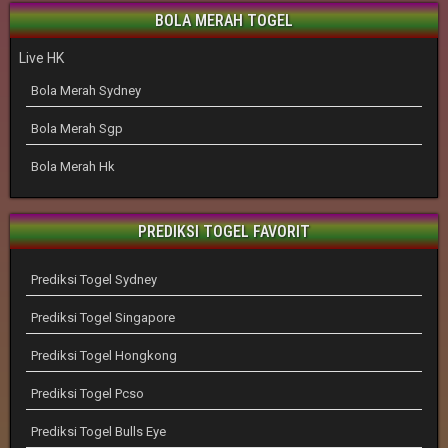
BOLA MERAH TOGEL
Live HK
Bola Merah Sydney
Bola Merah Sgp
Bola Merah Hk
PREDIKSI TOGEL FAVORIT
Prediksi Togel Sydney
Prediksi Togel Singapore
Prediksi Togel Hongkong
Prediksi Togel Pcso
Prediksi Togel Bulls Eye