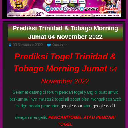
Prediksi Trinidad & Tobago Morning
Jumat 04 November 2022
03 November 2022
Komentar
Prediksi Togel Trinidad &
Tobago Morning Jumat
04
November 2022
Selamat datang di forum pencari togel yang di buat untuk
berkumpul nya master2 togel all sobat bisa mengakses web
ini dgn mesin pencarian
google.com
atau
google.co.id
dengan mengetik
PENCARITOGEL ATAU PENCARI
TOGEL