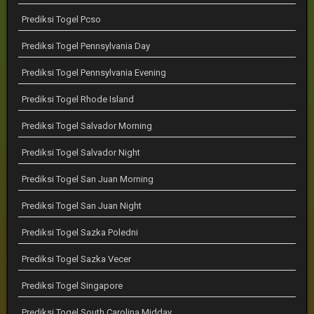
Prediksi Togel Pcso
Prediksi Togel Pennsylvania Day
Prediksi Togel Pennsylvania Evening
Prediksi Togel Rhode Island
Prediksi Togel Salvador Morning
Prediksi Togel Salvador Night
Prediksi Togel San Juan Morning
Prediksi Togel San Juan Night
Prediksi Togel Sazka Poledni
Prediksi Togel Sazka Vecer
Prediksi Togel Singapore
Prediksi Togel South Carolina Midday