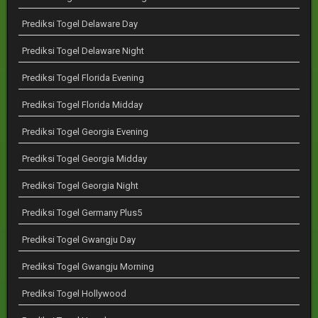
Prediksi Togel Delaware Day
Prediksi Togel Delaware Night
Prediksi Togel Florida Evening
Prediksi Togel Florida Midday
Prediksi Togel Georgia Evening
Prediksi Togel Georgia Midday
Prediksi Togel Georgia Night
Prediksi Togel Germany Plus5
Prediksi Togel Gwangju Day
Prediksi Togel Gwangju Morning
Prediksi Togel Hollywood