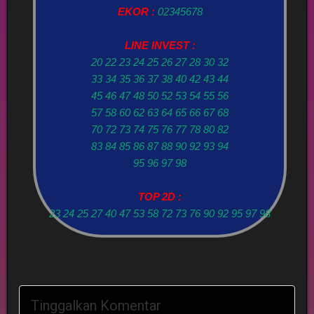
EKOR :
02345678
LINE INVEST :
20 22 23 24 25 26 27 28 30 32
33 34 35 36 37 38 40 42 43 44
45 46 47 48 50 52 53 54 55 56
57 58 60 62 63 64 65 66 67 68
70 72 73 74 75 76 77 78 80 82
83 84 85 86 87 88 90 92 93 94
95 96 97 98
TOP 2D :
23 24 25 27 40 47 53 58 72 73 76 90 92 95 97 98
Tinggalkan Komentar