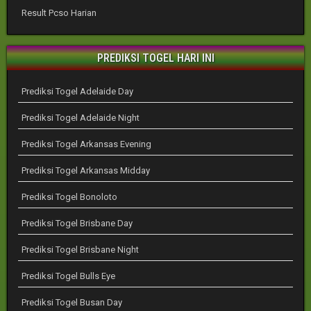
Result Pcso Harian
PREDIKSI TOGEL HARI INI
Prediksi Togel Adelaide Day
Prediksi Togel Adelaide Night
Prediksi Togel Arkansas Evening
Prediksi Togel Arkansas Midday
Prediksi Togel Bonoloto
Prediksi Togel Brisbane Day
Prediksi Togel Brisbane Night
Prediksi Togel Bulls Eye
Prediksi Togel Busan Day