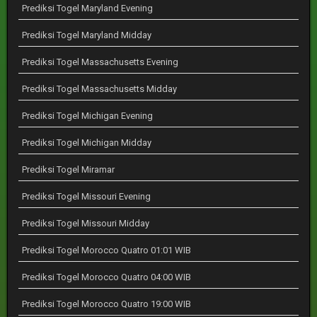
Prediksi Togel Maryland Evening
Prediksi Togel Maryland Midday
Prediksi Togel Massachusetts Evening
Prediksi Togel Massachusetts Midday
Prediksi Togel Michigan Evening
Prediksi Togel Michigan Midday
Prediksi Togel Miramar
Prediksi Togel Missouri Evening
Prediksi Togel Missouri Midday
Prediksi Togel Morocco Quatro 01:01 WIB
Prediksi Togel Morocco Quatro 04:00 WIB
Prediksi Togel Morocco Quatro 19:00 WIB