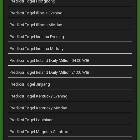
Prediksi Togel Hongkong
Prediksi Togel Illinois Evening
Prediksi Togel Illinois Midday
Prediksi Togel Indiana Evening
Prediksi Togel Indiana Midday
Prediksi Togel Ireland Daily Million 04:00 WIB
Prediksi Togel Ireland Daily Million 21:00 WIB
Prediksi Togel Jinjiang
Prediksi Togel Kentucky Evening
Prediksi Togel Kentucky Midday
Prediksi Togel Louisiana
Prediksi Togel Magnum Cambodia