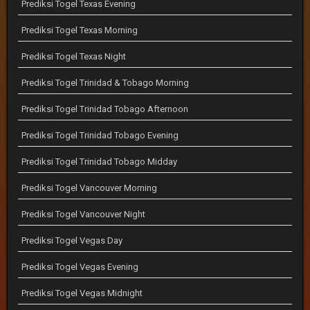
Prediksi Togel Texas Evening
Prediksi Togel Texas Morning
Prediksi Togel Texas Night
Prediksi Togel Trinidad & Tobago Morning
Prediksi Togel Trinidad Tobago Afternoon
Prediksi Togel Trinidad Tobago Evening
Prediksi Togel Trinidad Tobago Midday
Prediksi Togel Vancouver Morning
Prediksi Togel Vancouver Night
Prediksi Togel Vegas Day
Prediksi Togel Vegas Evening
Prediksi Togel Vegas Midnight