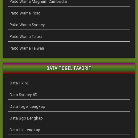
Paito Warna Magnum Cambodia
Paito Warna Pcso
Paito Warna Sydney
Paito Warna Taipei
Paito Warna Taiwan
DATA TOGEL FAVORIT
Data Hk 6D
Data Sydney 6D
Data Togel Lengkap
Data Sgp Lengkap
Data Hk Lengkap