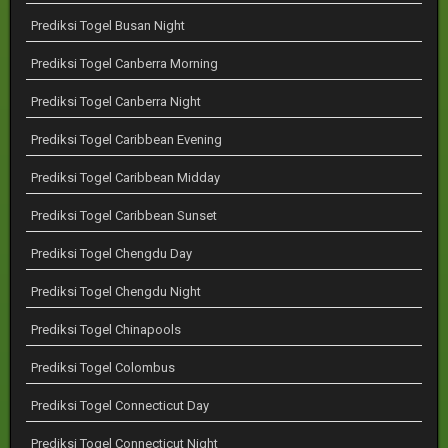
Prediksi Togel Busan Night
Prediksi Togel Canberra Morning
Prediksi Togel Canberra Night
Prediksi Togel Caribbean Evening
Prediksi Togel Caribbean Midday
Prediksi Togel Caribbean Sunset
Prediksi Togel Chengdu Day
Prediksi Togel Chengdu Night
Prediksi Togel Chinapools
Prediksi Togel Colombus
Prediksi Togel Connecticut Day
Prediksi Togel Connecticut Night