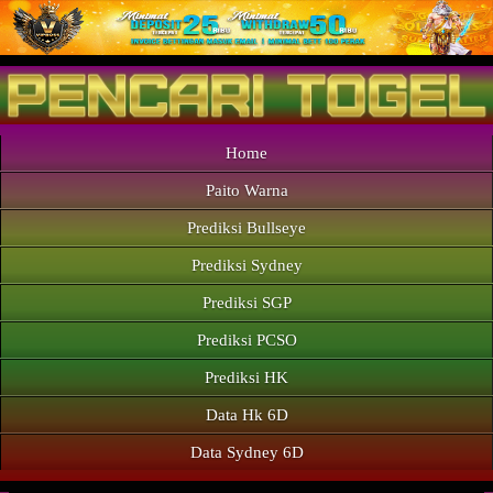
Home
Paito Warna
Prediksi Bullseye
Prediksi Sydney
Prediksi SGP
Prediksi PCSO
Prediksi HK
Data Hk 6D
Data Sydney 6D