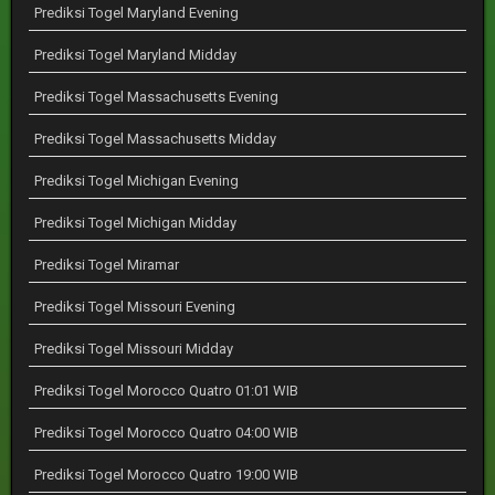
Prediksi Togel Maryland Evening
Prediksi Togel Maryland Midday
Prediksi Togel Massachusetts Evening
Prediksi Togel Massachusetts Midday
Prediksi Togel Michigan Evening
Prediksi Togel Michigan Midday
Prediksi Togel Miramar
Prediksi Togel Missouri Evening
Prediksi Togel Missouri Midday
Prediksi Togel Morocco Quatro 01:01 WIB
Prediksi Togel Morocco Quatro 04:00 WIB
Prediksi Togel Morocco Quatro 19:00 WIB