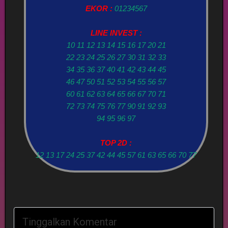
EKOR :
01234567
LINE INVEST :
10 11 12 13 14 15 16 17 20 21
22 23 24 25 26 27 30 31 32 33
34 35 36 37 40 41 42 43 44 45
46 47 50 51 52 53 54 55 56 57
60 61 62 63 64 65 66 67 70 71
72 73 74 75 76 77 90 91 92 93
94 95 96 97
TOP 2D :
12 13 17 24 25 37 42 44 45 57 61 63 65 66 70 77
Tinggalkan Komentar