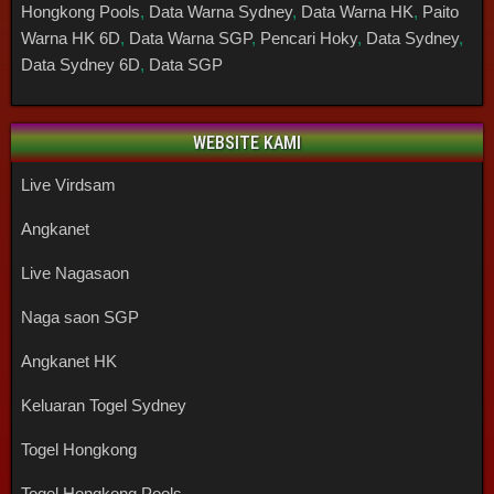
Hongkong Pools
,
Data Warna Sydney
,
Data Warna HK
,
Paito
Warna HK 6D
,
Data Warna SGP
,
Pencari Hoky
,
Data Sydney
,
Data Sydney 6D
,
Data SGP
WEBSITE KAMI
Live Virdsam
Angkanet
Live Nagasaon
Naga saon SGP
Angkanet HK
Keluaran Togel Sydney
Togel Hongkong
Togel Hongkong Pools