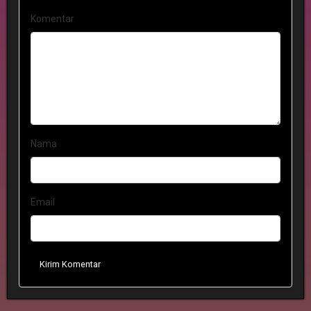
Komentar
Nama
Email
Kirim Komentar