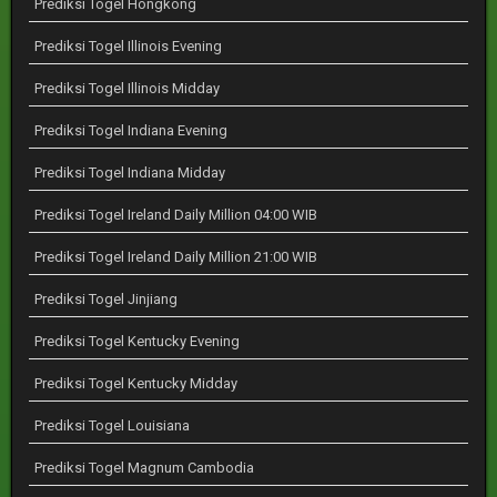
Prediksi Togel Hongkong
Prediksi Togel Illinois Evening
Prediksi Togel Illinois Midday
Prediksi Togel Indiana Evening
Prediksi Togel Indiana Midday
Prediksi Togel Ireland Daily Million 04:00 WIB
Prediksi Togel Ireland Daily Million 21:00 WIB
Prediksi Togel Jinjiang
Prediksi Togel Kentucky Evening
Prediksi Togel Kentucky Midday
Prediksi Togel Louisiana
Prediksi Togel Magnum Cambodia