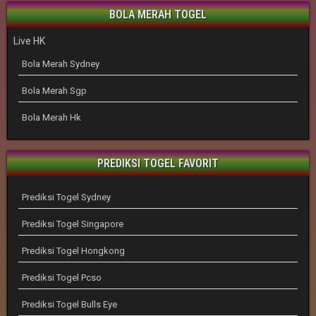
BOLA MERAH TOGEL
Live HK
Bola Merah Sydney
Bola Merah Sgp
Bola Merah Hk
PREDIKSI TOGEL FAVORIT
Prediksi Togel Sydney
Prediksi Togel Singapore
Prediksi Togel Hongkong
Prediksi Togel Pcso
Prediksi Togel Bulls Eye