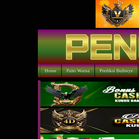
Home
Paito Warna
Prediksi Bullseye