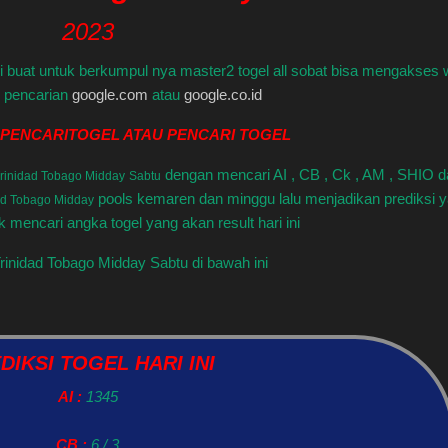
2023
di buat untuk berkumpul nya master2 togel all sobat bisa mengakses
n pencarian
google.com
atau
google.co.id
k
PENCARITOGEL ATAU PENCARI TOGEL
dengan mencari AI , CB , Ck , AM , SHIO 
rinidad Tobago Midday
Sabtu
pools kemaren dan minggu lalu menjadikan prediksi 
ad Tobago Midday
uk mencari angka togel yang akan result hari ini
 Trinidad Tobago Midday Sabtu di bawah ini
DIKSI TOGEL HARI INI
AI :
1345
CB :
6 / 3