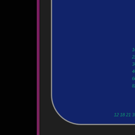
1
2
3
4
6
8
12 18 21 3