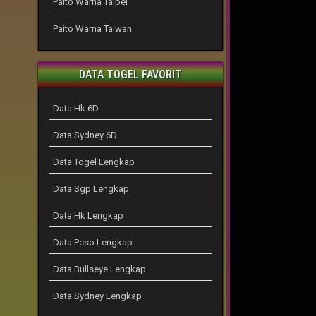
Paito Warna Taipei
Paito Warna Taiwan
DATA TOGEL FAVORIT
Data Hk 6D
Data Sydney 6D
Data Togel Lengkap
Data Sgp Lengkap
Data Hk Lengkap
Data Pcso Lengkap
Data Bullseye Lengkap
Data Sydney Lengkap