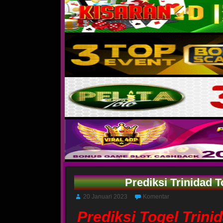
Prediksi Trinidad 
20 Januari 2023
Komentar
Prediksi Togel Trin