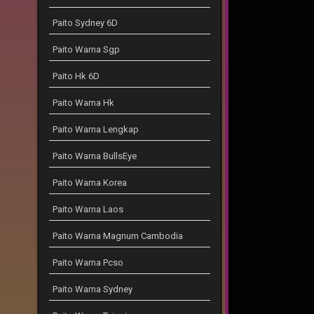
Paito Sydney 6D
Paito Warna Sgp
Paito Hk 6D
Paito Warna Hk
Paito Warna Lengkap
Paito Warna BullsEye
Paito Warna Korea
Paito Warna Laos
Paito Warna Magnum Cambodia
Paito Warna Pcso
Paito Warna Sydney