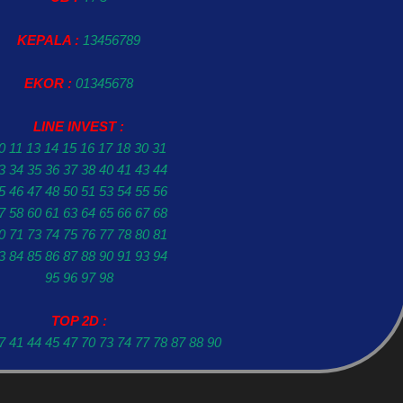
KEPALA :
13456789
EKOR :
01345678
LINE INVEST :
0 11 13 14 15 16 17 18 30 31
3 34 35 36 37 38 40 41 43 44
5 46 47 48 50 51 53 54 55 56
7 58 60 61 63 64 65 66 67 68
0 71 73 74 75 76 77 78 80 81
3 84 85 86 87 88 90 91 93 94
95 96 97 98
TOP 2D :
7 41 44 45 47 70 73 74 77 78 87 88 90