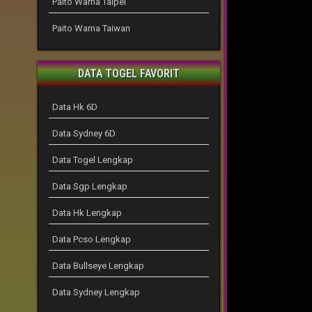
Paito Warna Taipei
Paito Warna Taiwan
DATA TOGEL FAVORIT
Data Hk 6D
Data Sydney 6D
Data Togel Lengkap
Data Sgp Lengkap
Data Hk Lengkap
Data Pcso Lengkap
Data Bullseye Lengkap
Data Sydney Lengkap