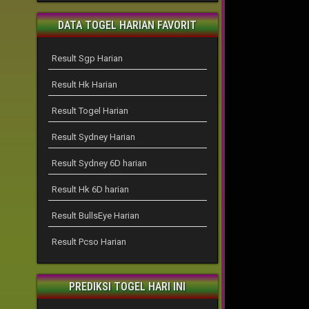
DATA TOGEL HARIAN FAVORIT
Result Sgp Harian
Result Hk Harian
Result Togel Harian
Result Sydney Harian
Result Sydney 6D harian
Result Hk 6D harian
Result BullsEye Harian
Result Pcso Harian
PREDIKSI TOGEL HARI INI