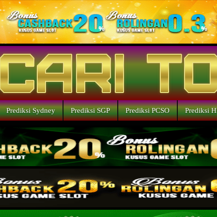
Prediksi Sydney
Prediksi SGP
Prediksi PCSO
Prediksi 