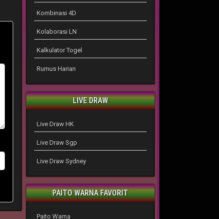
Kombinasi 4D
Kolaborasi LN
Kalkulator Togel
Rumus Harian
LIVE DRAW
Live Draw HK
Live Draw Sgp
Live Draw Sydney
PAITO WARNA FAVORIT
Paito Warna