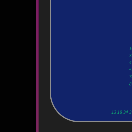
1
3
4
5
7
8
13 18 34 3