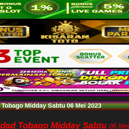
d Tobago Midday Sabtu 06 Mei 2023
nidad Tobago Midday Sabtu
06 Me