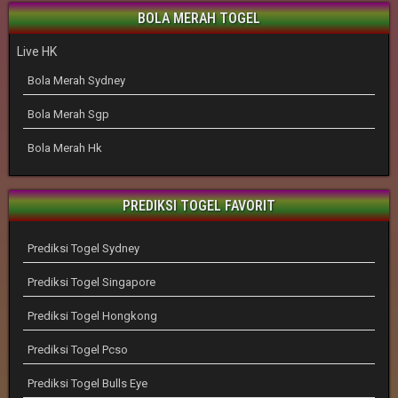
BOLA MERAH TOGEL
Live HK
Bola Merah Sydney
Bola Merah Sgp
Bola Merah Hk
PREDIKSI TOGEL FAVORIT
Prediksi Togel Sydney
Prediksi Togel Singapore
Prediksi Togel Hongkong
Prediksi Togel Pcso
Prediksi Togel Bulls Eye