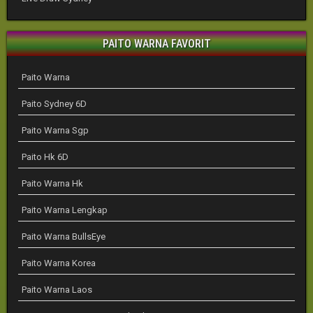
PAITO WARNA FAVORIT
Paito Warna
Paito Sydney 6D
Paito Warna Sgp
Paito Hk 6D
Paito Warna Hk
Paito Warna Lengkap
Paito Warna BullsEye
Paito Warna Korea
Paito Warna Laos