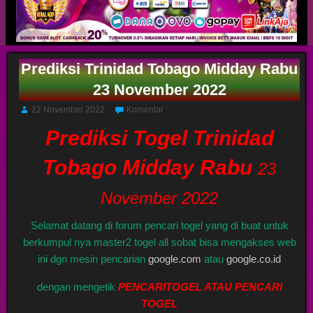
Prediksi Trinidad Tobago Midday Rabu
23 November 2022
22 November 2022
Komentar
Prediksi Togel Trinidad
Tobago Midday Rabu
23
November 2022
Selamat datang di forum pencari togel yang di buat untuk
berkumpul nya master2 togel all sobat bisa mengakses web
ini dgn mesin pencarian
google.com
atau
google.co.id
dengan mengetik
PENCARITOGEL ATAU PENCARI
TOGEL