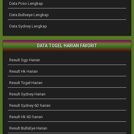
Data Pcso Lengkap
Data Bullseye Lengkap
Data Sydney Lengkap
DATA TOGEL HARIAN FAVORIT
Result Sgp Harian
Result Hk Harian
Result Togel Harian
Result Sydney Harian
Result Sydney 6D harian
Result Hk 6D harian
Result BullsEye Harian