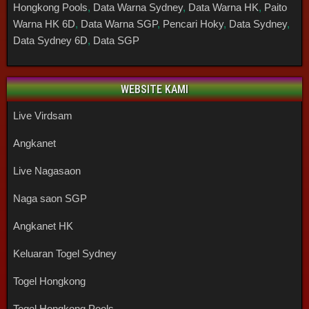
Hongkong Pools
,
Data Warna Sydney
,
Data Warna HK
,
Paito
Warna HK 6D
,
Data Warna SGP
,
Pencari Hoky
,
Data Sydney
,
Data Sydney 6D
,
Data SGP
WEBSITE KAMI
Live Virdsam
Angkanet
Live Nagasaon
Naga saon SGP
Angkanet HK
Keluaran Togel Sydney
Togel Hongkong
Togel Hongkong Pools