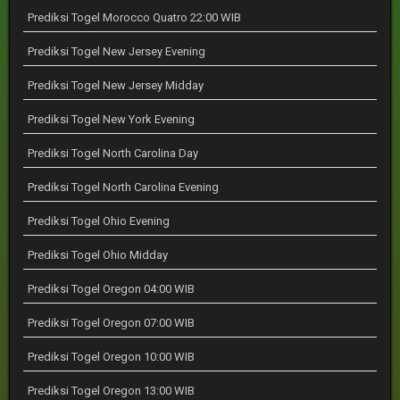
Prediksi Togel Morocco Quatro 22:00 WIB
Prediksi Togel New Jersey Evening
Prediksi Togel New Jersey Midday
Prediksi Togel New York Evening
Prediksi Togel North Carolina Day
Prediksi Togel North Carolina Evening
Prediksi Togel Ohio Evening
Prediksi Togel Ohio Midday
Prediksi Togel Oregon 04:00 WIB
Prediksi Togel Oregon 07:00 WIB
Prediksi Togel Oregon 10:00 WIB
Prediksi Togel Oregon 13:00 WIB