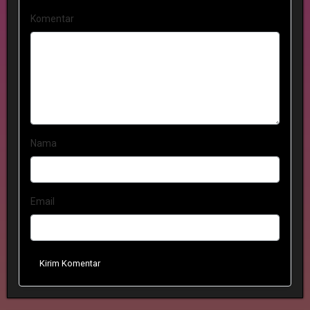
Komentar
Nama
Email
Kirim Komentar