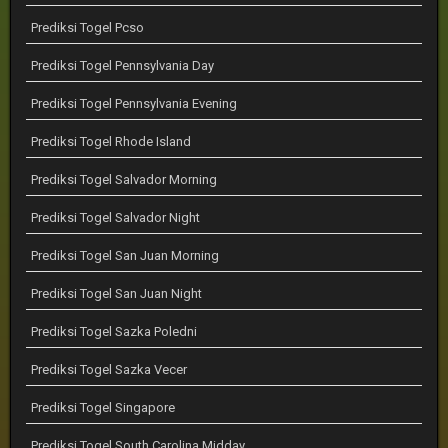
Prediksi Togel Pcso
Prediksi Togel Pennsylvania Day
Prediksi Togel Pennsylvania Evening
Prediksi Togel Rhode Island
Prediksi Togel Salvador Morning
Prediksi Togel Salvador Night
Prediksi Togel San Juan Morning
Prediksi Togel San Juan Night
Prediksi Togel Sazka Poledni
Prediksi Togel Sazka Vecer
Prediksi Togel Singapore
Prediksi Togel South Carolina Midday