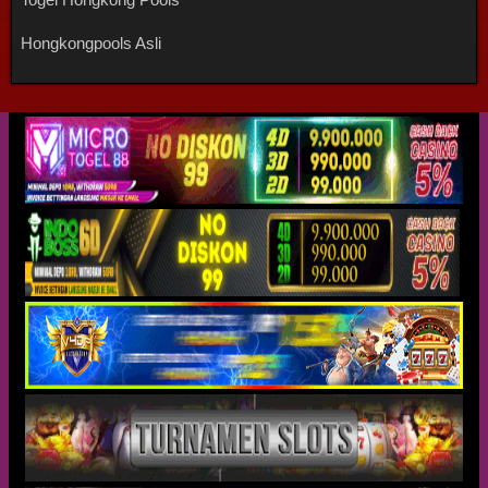
Hongkongpools Asli