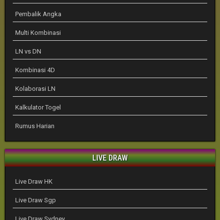
Pembalik Angka
Multi Kombinasi
LN vs DN
Kombinasi 4D
Kolaborasi LN
Kalkulator Togel
Rumus Harian
LIVE DRAW
Live Draw HK
Live Draw Sgp
Live Draw Sydney