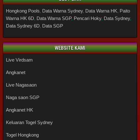
Hongkong Pools
,
Data Warna Sydney
,
Data Warna HK
,
Paito
Warna HK 6D
,
Data Warna SGP
,
Pencari Hoky
,
Data Sydney
,
Data Sydney 6D
,
Data SGP
WEBSITE KAMI
Live Virdsam
Angkanet
Live Nagasaon
Naga saon SGP
Angkanet HK
Keluaran Togel Sydney
Togel Hongkong