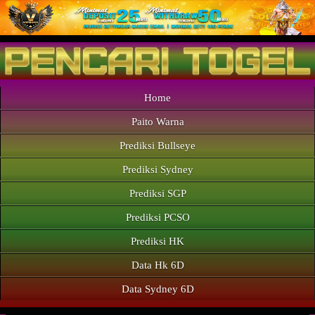
Home
Paito Warna
Prediksi Bullseye
Prediksi Sydney
Prediksi SGP
Prediksi PCSO
Prediksi HK
Data Hk 6D
Data Sydney 6D