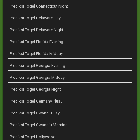
Prediksi Togel Connecticut Night
Prediksi Togel Delaware Day
Prediksi Togel Delaware Night
Prediksi Togel Florida Evening
Prediksi Togel Florida Midday
Prediksi Togel Georgia Evening
Prediksi Togel Georgia Midday
Prediksi Togel Georgia Night
Prediksi Togel Germany Plus5
Prediksi Togel Gwangju Day
Prediksi Togel Gwangju Morning
Prediksi Togel Hollywood