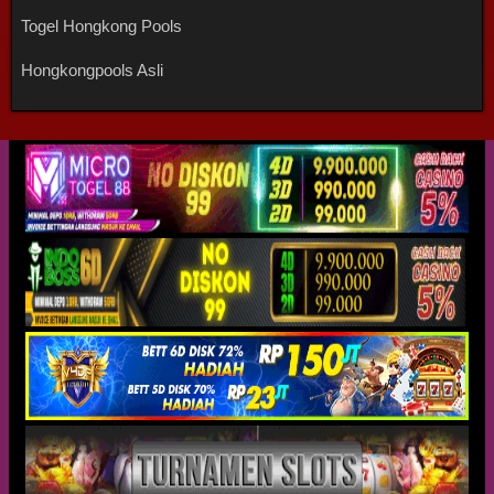
Togel Hongkong Pools
Hongkongpools Asli