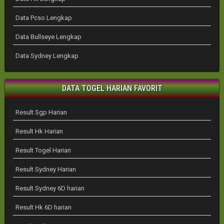
Data Pcso Lengkap
Data Bullseye Lengkap
Data Sydney Lengkap
DATA TOGEL HARIAN FAVORIT
Result Sgp Harian
Result Hk Harian
Result Togel Harian
Result Sydney Harian
Result Sydney 6D harian
Result Hk 6D harian