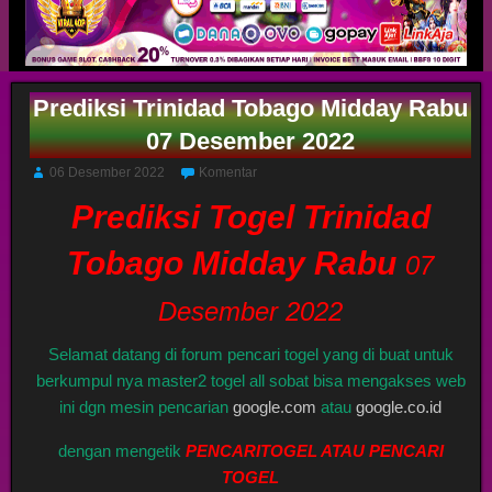
Prediksi Trinidad Tobago Midday Rabu
07 Desember 2022
06 Desember 2022
Komentar
Prediksi Togel Trinidad
Tobago Midday Rabu
07
Desember 2022
Selamat datang di forum pencari togel yang di buat untuk
berkumpul nya master2 togel all sobat bisa mengakses web
ini dgn mesin pencarian
google.com
atau
google.co.id
dengan mengetik
PENCARITOGEL ATAU PENCARI
TOGEL