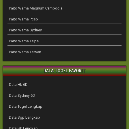
Paito Warna Magnum Cambodia
Paito Warna Pcso
Paito Warna Sydney
Paito Warna Taipei
Paito Warna Taiwan
DATA TOGEL FAVORIT
Data Hk 6D
Data Sydney 6D
Data Togel Lengkap
Data Sgp Lengkap
Data Hk Lengkap