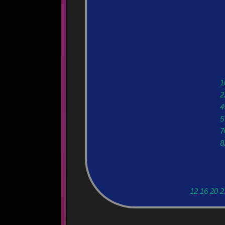
1
2
4
5
7
8
12 16 20 2