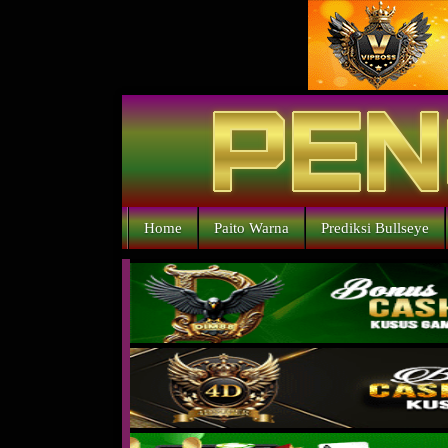
Home
Paito Warna
Prediksi Bullseye