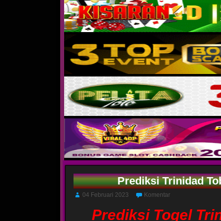
Prediksi Trinidad T
04 Februari 2023
Komentar
Prediksi Togel Tr