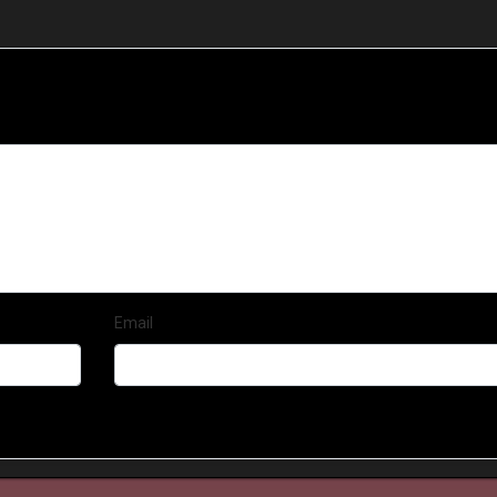
Email