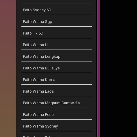
Paito Sydney 6D
Paito Warna Sgp
Paito Hk 6D
Paito Warna Hk
Paito Warna Lengkap
Paito Warna BullsEye
Paito Warna Korea
Paito Warna Laos
Paito Warna Magnum Cambodia
Paito Warna Pcso
Paito Warna Sydney