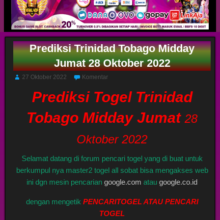
Prediksi Trinidad Tobago Midday
Jumat 28 Oktober 2022
27 Oktober 2022
Komentar
Prediksi Togel Trinidad
Tobago Midday Jumat
28
Oktober 2022
Selamat datang di forum pencari togel yang di buat untuk
berkumpul nya master2 togel all sobat bisa mengakses web
ini dgn mesin pencarian
google.com
atau
google.co.id
dengan mengetik
PENCARITOGEL ATAU PENCARI
TOGEL