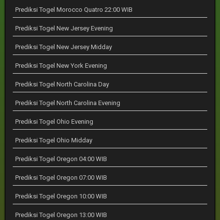
Prediksi Togel Morocco Quatro 22:00 WIB
Prediksi Togel New Jersey Evening
Prediksi Togel New Jersey Midday
Prediksi Togel New York Evening
Prediksi Togel North Carolina Day
Prediksi Togel North Carolina Evening
Prediksi Togel Ohio Evening
Prediksi Togel Ohio Midday
Prediksi Togel Oregon 04:00 WIB
Prediksi Togel Oregon 07:00 WIB
Prediksi Togel Oregon 10:00 WIB
Prediksi Togel Oregon 13:00 WIB