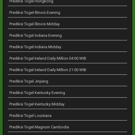
Prediksi Togel Hongkong
Prediksi Togel Illinois Evening
Prediksi Togel Illinois Midday
Prediksi Togel Indiana Evening
Prediksi Togel Indiana Midday
Prediksi Togel Ireland Daily Million 04:00 WIB
Prediksi Togel Ireland Daily Million 21:00 WIB
Prediksi Togel Jinjiang
Prediksi Togel Kentucky Evening
Prediksi Togel Kentucky Midday
Prediksi Togel Louisiana
Prediksi Togel Magnum Cambodia