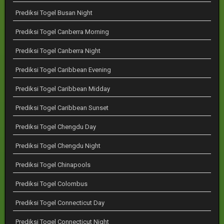
Prediksi Togel Busan Night
Prediksi Togel Canberra Morning
Prediksi Togel Canberra Night
Prediksi Togel Caribbean Evening
Prediksi Togel Caribbean Midday
Prediksi Togel Caribbean Sunset
Prediksi Togel Chengdu Day
Prediksi Togel Chengdu Night
Prediksi Togel Chinapools
Prediksi Togel Colombus
Prediksi Togel Connecticut Day
Prediksi Togel Connecticut Night