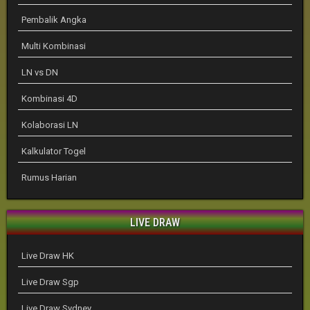
Pembalik Angka
Multi Kombinasi
LN vs DN
Kombinasi 4D
Kolaborasi LN
Kalkulator Togel
Rumus Harian
LIVE DRAW
Live Draw HK
Live Draw Sgp
Live Draw Sydney