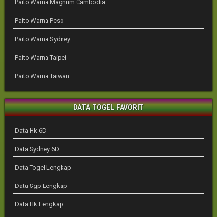
Paito Warna Magnum Cambodia
Paito Warna Pcso
Paito Warna Sydney
Paito Warna Taipei
Paito Warna Taiwan
DATA TOGEL FAVORIT
Data Hk 6D
Data Sydney 6D
Data Togel Lengkap
Data Sgp Lengkap
Data Hk Lengkap