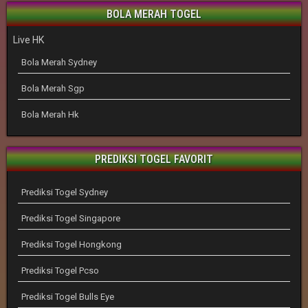
BOLA MERAH TOGEL
Live HK
Bola Merah Sydney
Bola Merah Sgp
Bola Merah Hk
PREDIKSI TOGEL FAVORIT
Prediksi Togel Sydney
Prediksi Togel Singapore
Prediksi Togel Hongkong
Prediksi Togel Pcso
Prediksi Togel Bulls Eye