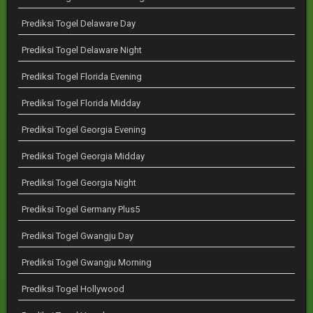
Prediksi Togel Delaware Day
Prediksi Togel Delaware Night
Prediksi Togel Florida Evening
Prediksi Togel Florida Midday
Prediksi Togel Georgia Evening
Prediksi Togel Georgia Midday
Prediksi Togel Georgia Night
Prediksi Togel Germany Plus5
Prediksi Togel Gwangju Day
Prediksi Togel Gwangju Morning
Prediksi Togel Hollywood