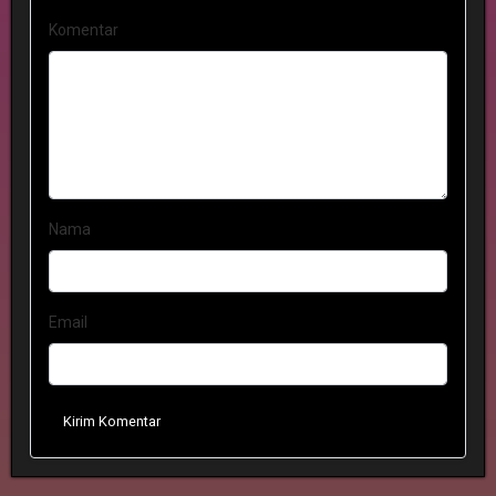
Komentar
Nama
Email
Kirim Komentar