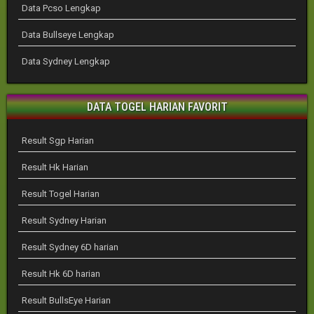
Data Pcso Lengkap
Data Bullseye Lengkap
Data Sydney Lengkap
DATA TOGEL HARIAN FAVORIT
Result Sgp Harian
Result Hk Harian
Result Togel Harian
Result Sydney Harian
Result Sydney 6D harian
Result Hk 6D harian
Result BullsEye Harian