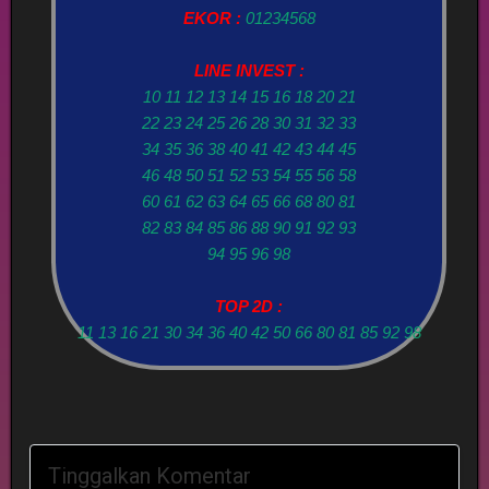
EKOR :
01234568
LINE INVEST :
10 11 12 13 14 15 16 18 20 21
22 23 24 25 26 28 30 31 32 33
34 35 36 38 40 41 42 43 44 45
46 48 50 51 52 53 54 55 56 58
60 61 62 63 64 65 66 68 80 81
82 83 84 85 86 88 90 91 92 93
94 95 96 98
TOP 2D :
11 13 16 21 30 34 36 40 42 50 66 80 81 85 92 98
Tinggalkan Komentar