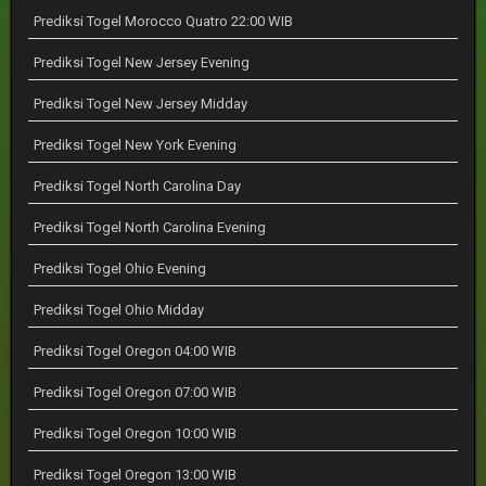
Prediksi Togel Morocco Quatro 22:00 WIB
Prediksi Togel New Jersey Evening
Prediksi Togel New Jersey Midday
Prediksi Togel New York Evening
Prediksi Togel North Carolina Day
Prediksi Togel North Carolina Evening
Prediksi Togel Ohio Evening
Prediksi Togel Ohio Midday
Prediksi Togel Oregon 04:00 WIB
Prediksi Togel Oregon 07:00 WIB
Prediksi Togel Oregon 10:00 WIB
Prediksi Togel Oregon 13:00 WIB