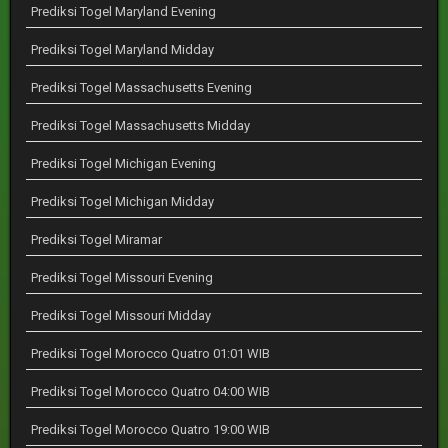
Prediksi Togel Maryland Evening
Prediksi Togel Maryland Midday
Prediksi Togel Massachusetts Evening
Prediksi Togel Massachusetts Midday
Prediksi Togel Michigan Evening
Prediksi Togel Michigan Midday
Prediksi Togel Miramar
Prediksi Togel Missouri Evening
Prediksi Togel Missouri Midday
Prediksi Togel Morocco Quatro 01:01 WIB
Prediksi Togel Morocco Quatro 04:00 WIB
Prediksi Togel Morocco Quatro 19:00 WIB