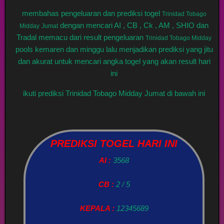
membahas pengeluaran dan prediksi togel
Trinidad Tobago
dengan mencari AI , CB , Ck , AM , SHIO dan
Midday
Jumat
Tradal memacu dari result pengeluaran
Trinidad Tobago Midday
pools kemaren dan minggu lalu menjadikan prediksi yang jitu
dan akurat untuk mencari angka togel yang akan result hari
ini
ikuti prediksi Trinidad Tobago Midday Jumat di bawah ini
PREDIKSI TOGEL HARI INI
AI :
3568
CB :
2 / 5
KEPALA :
12345689