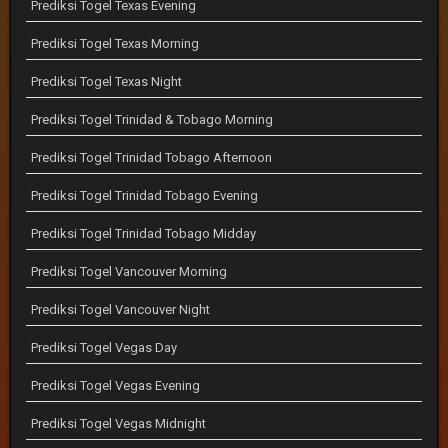
Prediksi Togel Texas Evening
Prediksi Togel Texas Morning
Prediksi Togel Texas Night
Prediksi Togel Trinidad & Tobago Morning
Prediksi Togel Trinidad Tobago Afternoon
Prediksi Togel Trinidad Tobago Evening
Prediksi Togel Trinidad Tobago Midday
Prediksi Togel Vancouver Morning
Prediksi Togel Vancouver Night
Prediksi Togel Vegas Day
Prediksi Togel Vegas Evening
Prediksi Togel Vegas Midnight