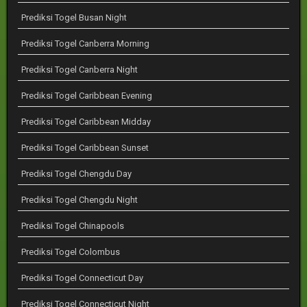
Prediksi Togel Busan Night
Prediksi Togel Canberra Morning
Prediksi Togel Canberra Night
Prediksi Togel Caribbean Evening
Prediksi Togel Caribbean Midday
Prediksi Togel Caribbean Sunset
Prediksi Togel Chengdu Day
Prediksi Togel Chengdu Night
Prediksi Togel Chinapools
Prediksi Togel Colombus
Prediksi Togel Connecticut Day
Prediksi Togel Connecticut Night