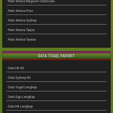
Paito Warna Magnum Cambodia
Paito Warna Pcso
Paito Warna Sydney
Paito Warna Taipei
Paito Warna Taiwan
DATA TOGEL FAVORIT
Data Hk 6D
Data Sydney 6D
Data Togel Lengkap
Data Sgp Lengkap
Data Hk Lengkap