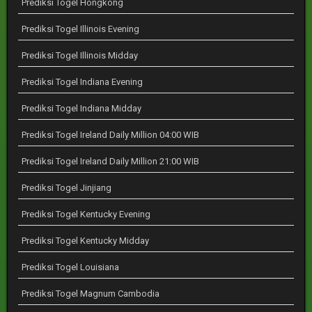
Prediksi Togel Hongkong
Prediksi Togel Illinois Evening
Prediksi Togel Illinois Midday
Prediksi Togel Indiana Evening
Prediksi Togel Indiana Midday
Prediksi Togel Ireland Daily Million 04:00 WIB
Prediksi Togel Ireland Daily Million 21:00 WIB
Prediksi Togel Jinjiang
Prediksi Togel Kentucky Evening
Prediksi Togel Kentucky Midday
Prediksi Togel Louisiana
Prediksi Togel Magnum Cambodia