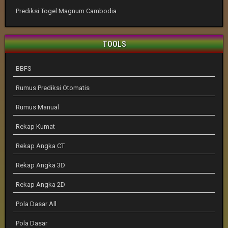
Prediksi Togel Magnum Cambodia
TOOLS
BBFS
Rumus Prediksi Otomatis
Rumus Manual
Rekap Kumat
Rekap Angka CT
Rekap Angka 3D
Rekap Angka 2D
Pola Dasar All
Pola Dasar