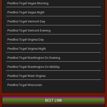
Prediksi Togel Vegas Morning
Prediksi Togel Vegas Night
Prediksi Togel Vermont Day
Prediksi Togel Vermont Evening
Prediksi Togel Virginia Day
Prediksi Togel Virginia Night
Prediksi Togel Washington Dc Evening
Prediksi Togel Washington Dc Midday
Prediksi Togel West Virginia
Prediksi Togel Wisconsin
BEST LINK