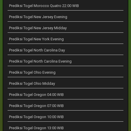
Prediksi Togel Morocco Quatro 22:00 WIB
Prediksi Togel New Jersey Evening
Prediksi Togel New Jersey Midday
Prediksi Togel New York Evening
Prediksi Togel North Carolina Day
Prediksi Togel North Carolina Evening
Prediksi Togel Ohio Evening
Prediksi Togel Ohio Midday
Prediksi Togel Oregon 04:00 WIB
Prediksi Togel Oregon 07:00 WIB
Prediksi Togel Oregon 10:00 WIB
Prediksi Togel Oregon 13:00 WIB