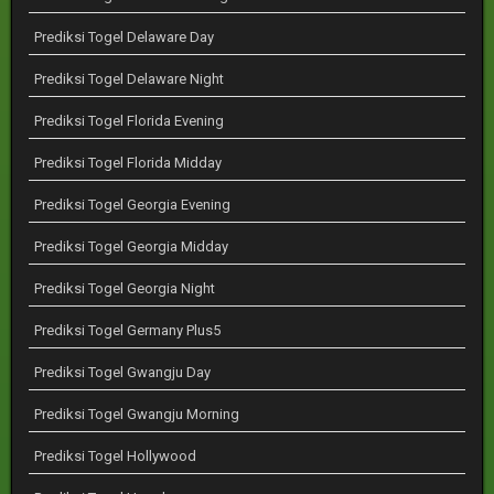
Prediksi Togel Delaware Day
Prediksi Togel Delaware Night
Prediksi Togel Florida Evening
Prediksi Togel Florida Midday
Prediksi Togel Georgia Evening
Prediksi Togel Georgia Midday
Prediksi Togel Georgia Night
Prediksi Togel Germany Plus5
Prediksi Togel Gwangju Day
Prediksi Togel Gwangju Morning
Prediksi Togel Hollywood