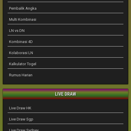
Pembalik Angka
Multi Kombinasi
LN vs DN
Kombinasi 4D
Kolaborasi LN
Kalkulator Togel
Rumus Harian
LIVE DRAW
Live Draw HK
Live Draw Sgp
Live Draw Sydney