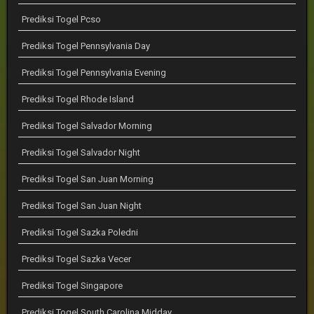
Prediksi Togel Pcso
Prediksi Togel Pennsylvania Day
Prediksi Togel Pennsylvania Evening
Prediksi Togel Rhode Island
Prediksi Togel Salvador Morning
Prediksi Togel Salvador Night
Prediksi Togel San Juan Morning
Prediksi Togel San Juan Night
Prediksi Togel Sazka Poledni
Prediksi Togel Sazka Vecer
Prediksi Togel Singapore
Prediksi Togel South Carolina Midday