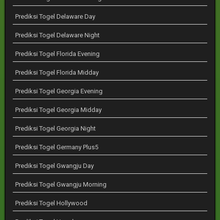
Prediksi Togel Delaware Day
Prediksi Togel Delaware Night
Prediksi Togel Florida Evening
Prediksi Togel Florida Midday
Prediksi Togel Georgia Evening
Prediksi Togel Georgia Midday
Prediksi Togel Georgia Night
Prediksi Togel Germany Plus5
Prediksi Togel Gwangju Day
Prediksi Togel Gwangju Morning
Prediksi Togel Hollywood