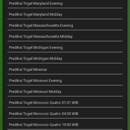
Prediksi Togel Maryland Evening
Prediksi Togel Maryland Midday
Prediksi Togel Massachusetts Evening
Prediksi Togel Massachusetts Midday
Prediksi Togel Michigan Evening
Prediksi Togel Michigan Midday
Prediksi Togel Miramar
Prediksi Togel Missouri Evening
Prediksi Togel Missouri Midday
Prediksi Togel Morocco Quatro 01:01 WIB
Prediksi Togel Morocco Quatro 04:00 WIB
Prediksi Togel Morocco Quatro 19:00 WIB