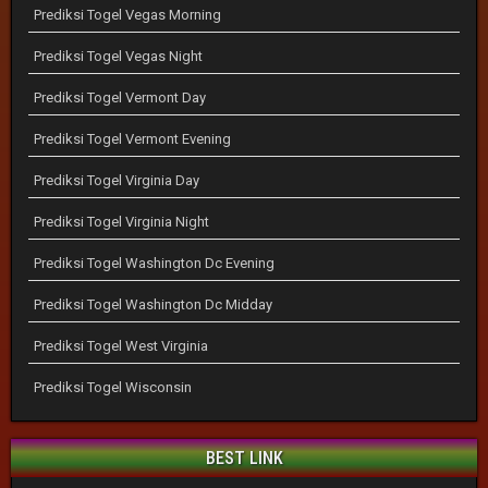
Prediksi Togel Vegas Morning
Prediksi Togel Vegas Night
Prediksi Togel Vermont Day
Prediksi Togel Vermont Evening
Prediksi Togel Virginia Day
Prediksi Togel Virginia Night
Prediksi Togel Washington Dc Evening
Prediksi Togel Washington Dc Midday
Prediksi Togel West Virginia
Prediksi Togel Wisconsin
BEST LINK