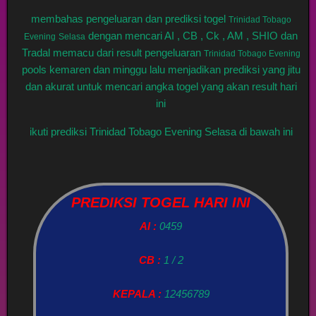
membahas pengeluaran dan prediksi togel
Trinidad Tobago
dengan mencari AI , CB , Ck , AM , SHIO dan
Evening
Selasa
Tradal memacu dari result pengeluaran
Trinidad Tobago Evening
pools kemaren dan minggu lalu menjadikan prediksi yang jitu
dan akurat untuk mencari angka togel yang akan result hari
ini
ikuti prediksi Trinidad Tobago Evening Selasa di bawah ini
PREDIKSI TOGEL HARI INI
AI :
0459
CB :
1 / 2
KEPALA :
12456789