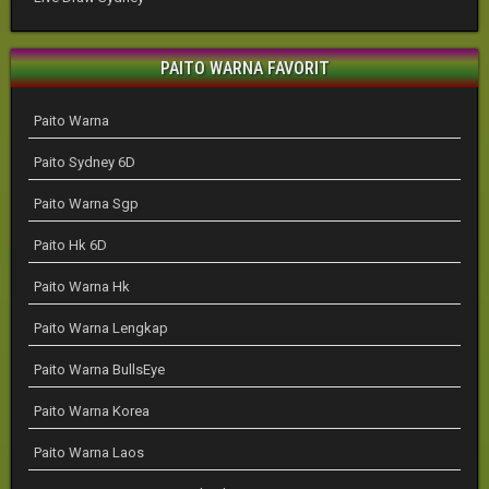
PAITO WARNA FAVORIT
Paito Warna
Paito Sydney 6D
Paito Warna Sgp
Paito Hk 6D
Paito Warna Hk
Paito Warna Lengkap
Paito Warna BullsEye
Paito Warna Korea
Paito Warna Laos