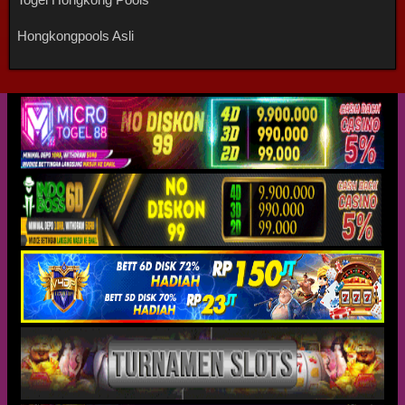
Hongkongpools Asli