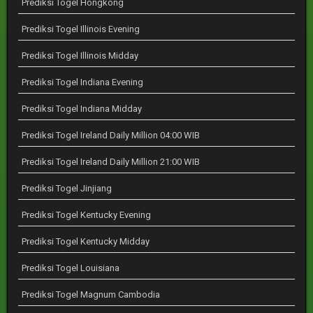
Prediksi Togel Hongkong
Prediksi Togel Illinois Evening
Prediksi Togel Illinois Midday
Prediksi Togel Indiana Evening
Prediksi Togel Indiana Midday
Prediksi Togel Ireland Daily Million 04:00 WIB
Prediksi Togel Ireland Daily Million 21:00 WIB
Prediksi Togel Jinjiang
Prediksi Togel Kentucky Evening
Prediksi Togel Kentucky Midday
Prediksi Togel Louisiana
Prediksi Togel Magnum Cambodia