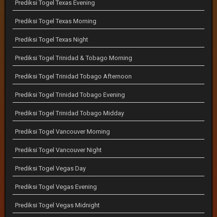
Prediksi Togel Texas Evening
Prediksi Togel Texas Morning
Prediksi Togel Texas Night
Prediksi Togel Trinidad & Tobago Morning
Prediksi Togel Trinidad Tobago Afternoon
Prediksi Togel Trinidad Tobago Evening
Prediksi Togel Trinidad Tobago Midday
Prediksi Togel Vancouver Morning
Prediksi Togel Vancouver Night
Prediksi Togel Vegas Day
Prediksi Togel Vegas Evening
Prediksi Togel Vegas Midnight