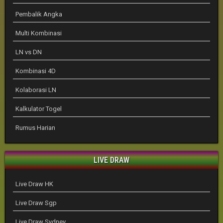
Pembalik Angka
Multi Kombinasi
LN vs DN
Kombinasi 4D
Kolaborasi LN
Kalkulator Togel
Rumus Harian
LIVE DRAW
Live Draw HK
Live Draw Sgp
Live Draw Sydney