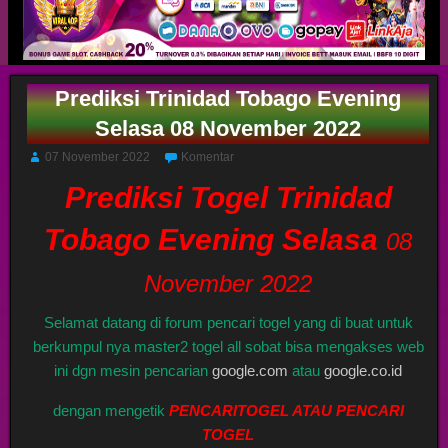
Prediksi Trinidad Tobago Evening
Selasa 08 November 2022
07 November 2022
Komentar
Prediksi Togel Trinidad
Tobago Evening Selasa
08
November 2022
Selamat datang di forum pencari togel yang di buat untuk
berkumpul nya master2 togel all sobat bisa mengakses web
ini dgn mesin pencarian
google.com
atau
google.co.id
dengan mengetik
PENCARITOGEL ATAU PENCARI
TOGEL