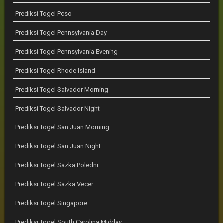
Prediksi Togel Pcso
Prediksi Togel Pennsylvania Day
Prediksi Togel Pennsylvania Evening
Prediksi Togel Rhode Island
Prediksi Togel Salvador Morning
Prediksi Togel Salvador Night
Prediksi Togel San Juan Morning
Prediksi Togel San Juan Night
Prediksi Togel Sazka Poledni
Prediksi Togel Sazka Vecer
Prediksi Togel Singapore
Prediksi Togel South Carolina Midday