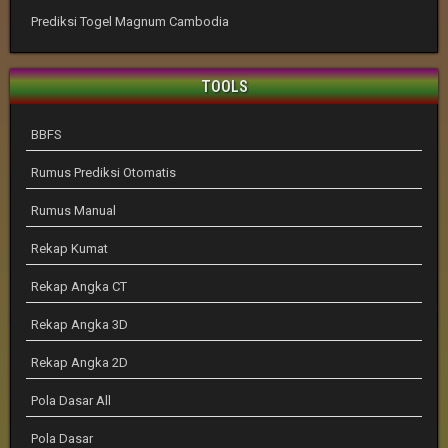
Prediksi Togel Magnum Cambodia
TOOLS
BBFS
Rumus Prediksi Otomatis
Rumus Manual
Rekap Kumat
Rekap Angka CT
Rekap Angka 3D
Rekap Angka 2D
Pola Dasar All
Pola Dasar