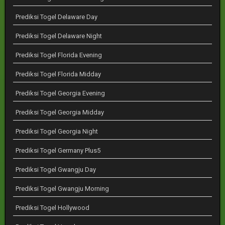
Prediksi Togel Delaware Day
Prediksi Togel Delaware Night
Prediksi Togel Florida Evening
Prediksi Togel Florida Midday
Prediksi Togel Georgia Evening
Prediksi Togel Georgia Midday
Prediksi Togel Georgia Night
Prediksi Togel Germany Plus5
Prediksi Togel Gwangju Day
Prediksi Togel Gwangju Morning
Prediksi Togel Hollywood