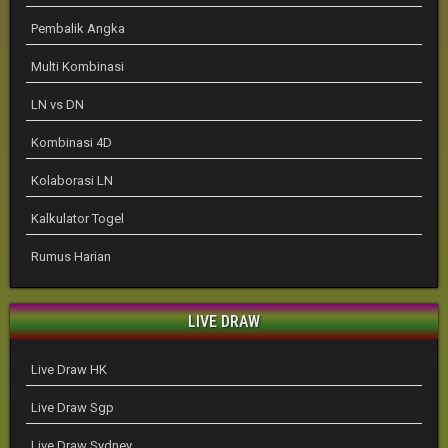
Pembalik Angka
Multi Kombinasi
LN vs DN
Kombinasi 4D
Kolaborasi LN
Kalkulator Togel
Rumus Harian
LIVE DRAW
Live Draw HK
Live Draw Sgp
Live Draw Sydney