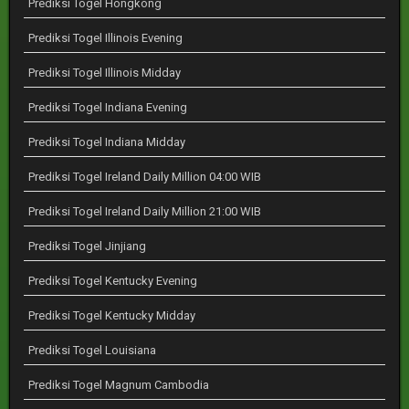
Prediksi Togel Hongkong
Prediksi Togel Illinois Evening
Prediksi Togel Illinois Midday
Prediksi Togel Indiana Evening
Prediksi Togel Indiana Midday
Prediksi Togel Ireland Daily Million 04:00 WIB
Prediksi Togel Ireland Daily Million 21:00 WIB
Prediksi Togel Jinjiang
Prediksi Togel Kentucky Evening
Prediksi Togel Kentucky Midday
Prediksi Togel Louisiana
Prediksi Togel Magnum Cambodia