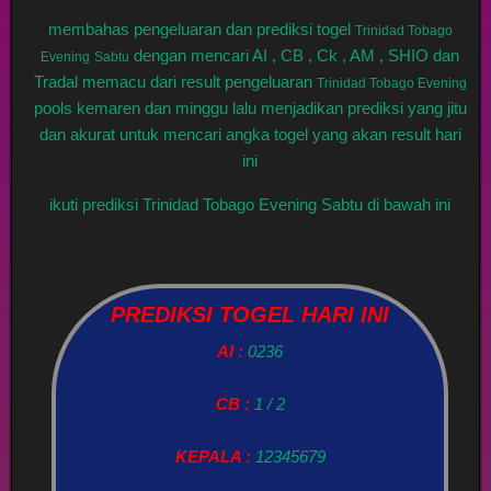
membahas pengeluaran dan prediksi togel
Trinidad Tobago
dengan mencari AI , CB , Ck , AM , SHIO dan
Evening
Sabtu
Tradal memacu dari result pengeluaran
Trinidad Tobago Evening
pools kemaren dan minggu lalu menjadikan prediksi yang jitu
dan akurat untuk mencari angka togel yang akan result hari
ini
ikuti prediksi Trinidad Tobago Evening Sabtu di bawah ini
PREDIKSI TOGEL HARI INI
AI :
0236
CB :
1 / 2
KEPALA :
12345679