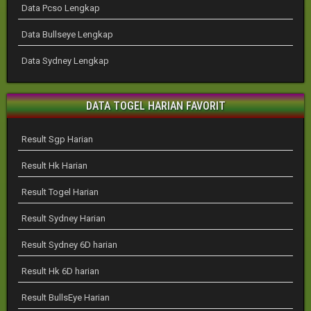
Data Pcso Lengkap
Data Bullseye Lengkap
Data Sydney Lengkap
DATA TOGEL HARIAN FAVORIT
Result Sgp Harian
Result Hk Harian
Result Togel Harian
Result Sydney Harian
Result Sydney 6D harian
Result Hk 6D harian
Result BullsEye Harian