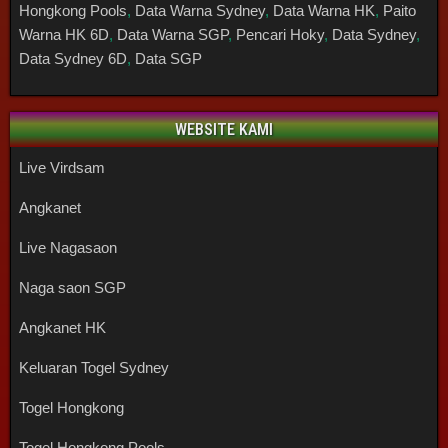
Hongkong Pools
,
Data Warna Sydney
,
Data Warna HK
,
Paito
Warna HK 6D
,
Data Warna SGP
,
Pencari Hoky
,
Data Sydney
,
Data Sydney 6D
,
Data SGP
WEBSITE KAMI
Live Virdsam
Angkanet
Live Nagasaon
Naga saon SGP
Angkanet HK
Keluaran Togel Sydney
Togel Hongkong
Togel Hongkong Pools