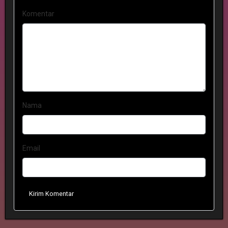
Komentar
Nama
Email
Kirim Komentar