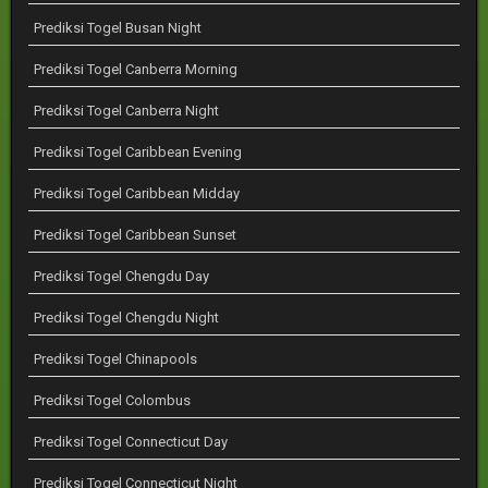
Prediksi Togel Busan Night
Prediksi Togel Canberra Morning
Prediksi Togel Canberra Night
Prediksi Togel Caribbean Evening
Prediksi Togel Caribbean Midday
Prediksi Togel Caribbean Sunset
Prediksi Togel Chengdu Day
Prediksi Togel Chengdu Night
Prediksi Togel Chinapools
Prediksi Togel Colombus
Prediksi Togel Connecticut Day
Prediksi Togel Connecticut Night