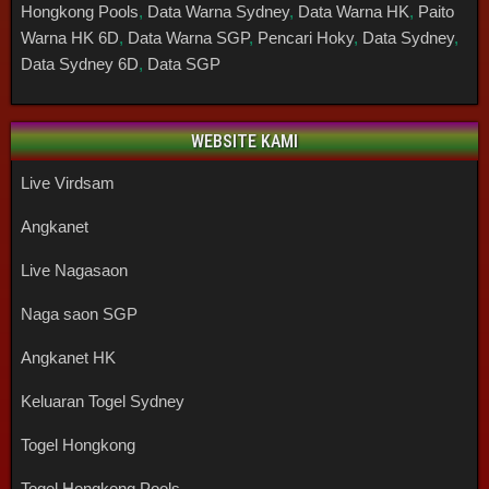
Hongkong Pools
,
Data Warna Sydney
,
Data Warna HK
,
Paito
Warna HK 6D
,
Data Warna SGP
,
Pencari Hoky
,
Data Sydney
,
Data Sydney 6D
,
Data SGP
WEBSITE KAMI
Live Virdsam
Angkanet
Live Nagasaon
Naga saon SGP
Angkanet HK
Keluaran Togel Sydney
Togel Hongkong
Togel Hongkong Pools