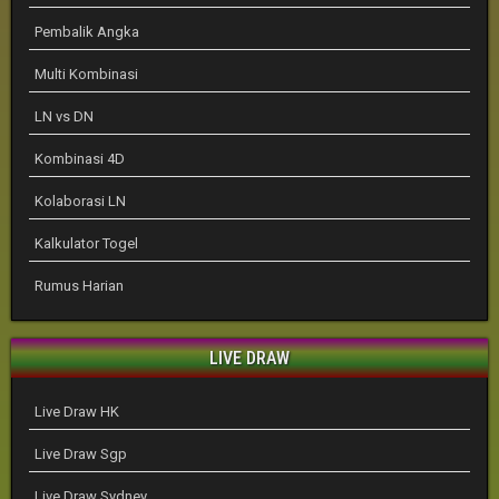
Pembalik Angka
Multi Kombinasi
LN vs DN
Kombinasi 4D
Kolaborasi LN
Kalkulator Togel
Rumus Harian
LIVE DRAW
Live Draw HK
Live Draw Sgp
Live Draw Sydney