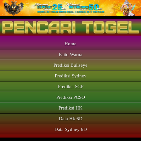
Home
Paito Warna
Prediksi Bullseye
Prediksi Sydney
Prediksi SGP
Prediksi PCSO
Prediksi HK
Data Hk 6D
Data Sydney 6D