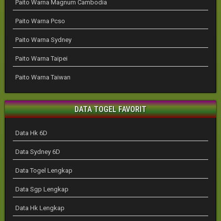
Paito Warna Magnum Cambodia
Paito Warna Pcso
Paito Warna Sydney
Paito Warna Taipei
Paito Warna Taiwan
DATA TOGEL FAVORIT
Data Hk 6D
Data Sydney 6D
Data Togel Lengkap
Data Sgp Lengkap
Data Hk Lengkap