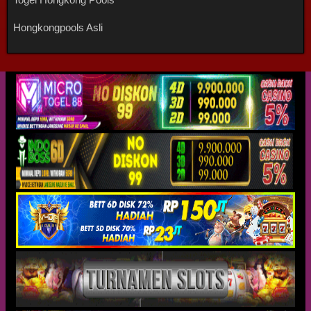
Hongkongpools Asli