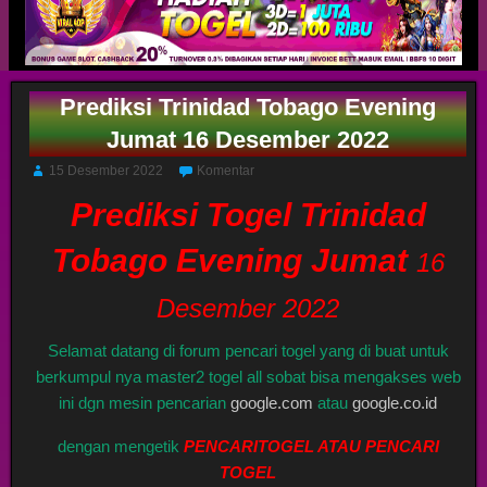
Prediksi Trinidad Tobago Evening
Jumat 16 Desember 2022
15 Desember 2022
Komentar
Prediksi Togel Trinidad
Tobago Evening Jumat
16
Desember 2022
Selamat datang di forum pencari togel yang di buat untuk
berkumpul nya master2 togel all sobat bisa mengakses web
ini dgn mesin pencarian
google.com
atau
google.co.id
dengan mengetik
PENCARITOGEL ATAU PENCARI
TOGEL