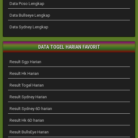
Data Pcso Lengkap
Data Bullseye Lengkap
Data Sydney Lengkap
DATA TOGEL HARIAN FAVORIT
Result Sgp Harian
Result Hk Harian
Result Togel Harian
Result Sydney Harian
Result Sydney 6D harian
Result Hk 6D harian
Result BullsEye Harian