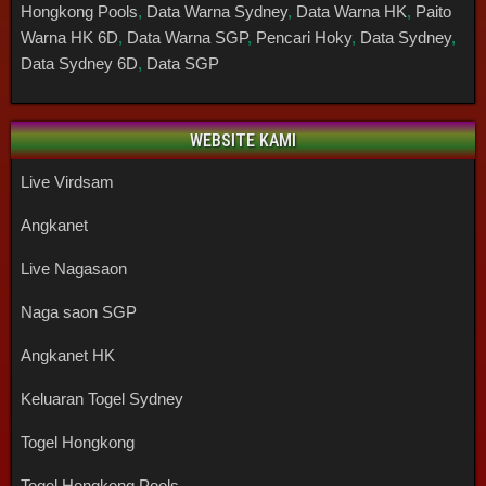
Hongkong Pools
,
Data Warna Sydney
,
Data Warna HK
,
Paito
Warna HK 6D
,
Data Warna SGP
,
Pencari Hoky
,
Data Sydney
,
Data Sydney 6D
,
Data SGP
WEBSITE KAMI
Live Virdsam
Angkanet
Live Nagasaon
Naga saon SGP
Angkanet HK
Keluaran Togel Sydney
Togel Hongkong
Togel Hongkong Pools