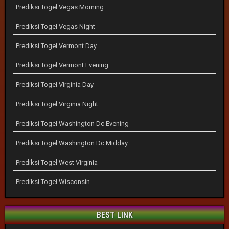
Prediksi Togel Vegas Morning
Prediksi Togel Vegas Night
Prediksi Togel Vermont Day
Prediksi Togel Vermont Evening
Prediksi Togel Virginia Day
Prediksi Togel Virginia Night
Prediksi Togel Washington Dc Evening
Prediksi Togel Washington Dc Midday
Prediksi Togel West Virginia
Prediksi Togel Wisconsin
BEST LINK