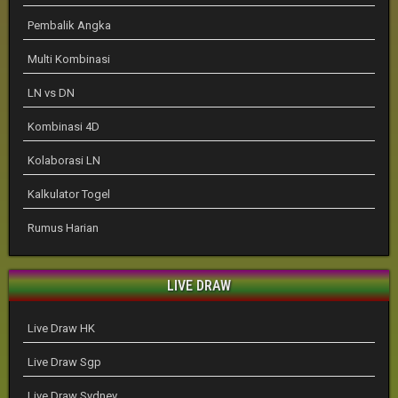
Pembalik Angka
Multi Kombinasi
LN vs DN
Kombinasi 4D
Kolaborasi LN
Kalkulator Togel
Rumus Harian
LIVE DRAW
Live Draw HK
Live Draw Sgp
Live Draw Sydney