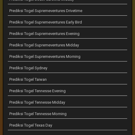
Prediksi Togel Supremeventures Drivetime
Prediksi Togel Supremeventures Early Bird
Prediksi Togel Supremeventures Evening
Prediksi Togel Supremeventures Midday
Prediksi Togel Supremeventures Morning
Prediksi Togel Sydney
Prediksi Togel Taiwan
Prediksi Togel Tennesse Evening
Prediksi Togel Tennesse Midday
Prediksi Togel Tennesse Morning
Prediksi Togel Texas Day