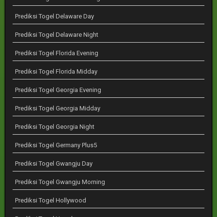
Prediksi Togel Delaware Day
Prediksi Togel Delaware Night
Prediksi Togel Florida Evening
Prediksi Togel Florida Midday
Prediksi Togel Georgia Evening
Prediksi Togel Georgia Midday
Prediksi Togel Georgia Night
Prediksi Togel Germany Plus5
Prediksi Togel Gwangju Day
Prediksi Togel Gwangju Morning
Prediksi Togel Hollywood