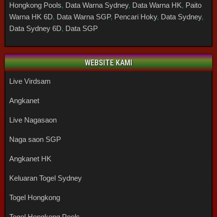
Hongkong Pools
,
Data Warna Sydney
,
Data Warna HK
,
Paito
Warna HK 6D
,
Data Warna SGP
,
Pencari Hoky
,
Data Sydney
,
Data Sydney 6D
,
Data SGP
WEBSITE KAMI
Live Virdsam
Angkanet
Live Nagasaon
Naga saon SGP
Angkanet HK
Keluaran Togel Sydney
Togel Hongkong
Togel Hongkong Pools