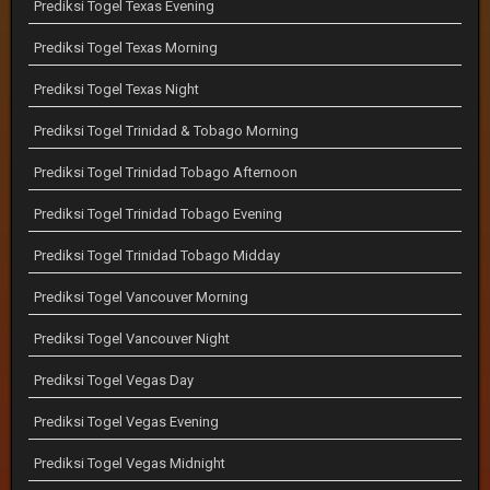
Prediksi Togel Texas Evening
Prediksi Togel Texas Morning
Prediksi Togel Texas Night
Prediksi Togel Trinidad & Tobago Morning
Prediksi Togel Trinidad Tobago Afternoon
Prediksi Togel Trinidad Tobago Evening
Prediksi Togel Trinidad Tobago Midday
Prediksi Togel Vancouver Morning
Prediksi Togel Vancouver Night
Prediksi Togel Vegas Day
Prediksi Togel Vegas Evening
Prediksi Togel Vegas Midnight