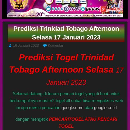
Prediksi Trinidad Tobago Afternoon
Selasa 17 Januari 2023
16 Januari 2023
Komentar
Prediksi Togel Trinidad
Tobago Afternoon Selasa
17
Januari 2023
Selamat datang di forum pencari togel yang di buat untuk
berkumpul nya master2 togel all sobat bisa mengakses web
ini dgn mesin pencarian
google.com
atau
google.co.id
dengan mengetik
PENCARITOGEL ATAU PENCARI
TOGEL