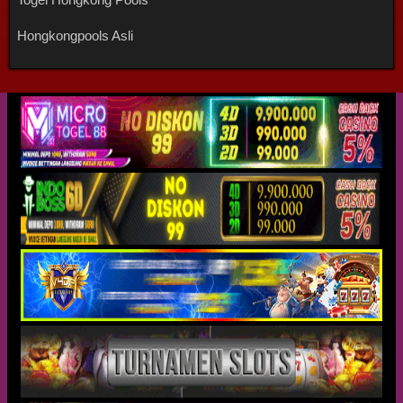
Hongkongpools Asli