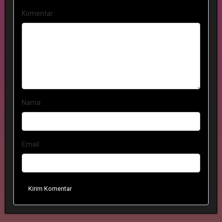
Komentar
Nama
Email
Kirim Komentar