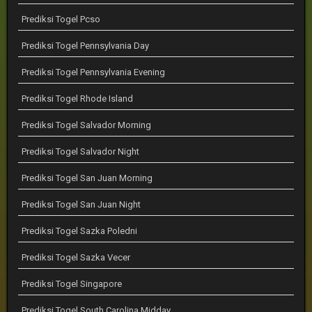
Prediksi Togel Pcso
Prediksi Togel Pennsylvania Day
Prediksi Togel Pennsylvania Evening
Prediksi Togel Rhode Island
Prediksi Togel Salvador Morning
Prediksi Togel Salvador Night
Prediksi Togel San Juan Morning
Prediksi Togel San Juan Night
Prediksi Togel Sazka Poledni
Prediksi Togel Sazka Vecer
Prediksi Togel Singapore
Prediksi Togel South Carolina Midday