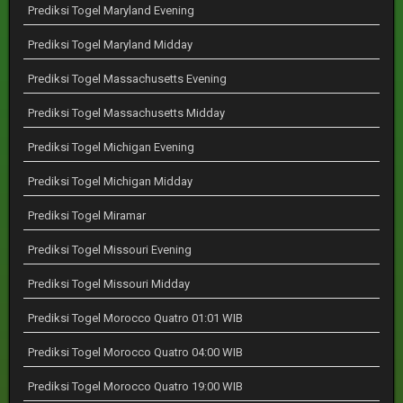
Prediksi Togel Maryland Evening
Prediksi Togel Maryland Midday
Prediksi Togel Massachusetts Evening
Prediksi Togel Massachusetts Midday
Prediksi Togel Michigan Evening
Prediksi Togel Michigan Midday
Prediksi Togel Miramar
Prediksi Togel Missouri Evening
Prediksi Togel Missouri Midday
Prediksi Togel Morocco Quatro 01:01 WIB
Prediksi Togel Morocco Quatro 04:00 WIB
Prediksi Togel Morocco Quatro 19:00 WIB