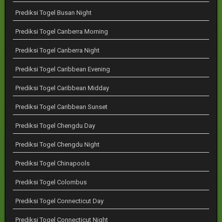
Prediksi Togel Busan Night
Prediksi Togel Canberra Morning
Prediksi Togel Canberra Night
Prediksi Togel Caribbean Evening
Prediksi Togel Caribbean Midday
Prediksi Togel Caribbean Sunset
Prediksi Togel Chengdu Day
Prediksi Togel Chengdu Night
Prediksi Togel Chinapools
Prediksi Togel Colombus
Prediksi Togel Connecticut Day
Prediksi Togel Connecticut Night